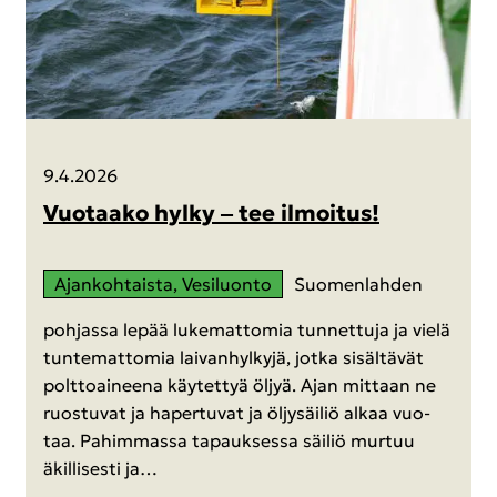
9.4.2026
Vuo­taa­ko hylky ‒ tee il­moi­tus!
Ajan­koh­tais­ta, Ve­si­luon­to
Suo­men­lah­den
poh­jas­sa lepää lu­ke­mat­to­mia tun­net­tu­ja ja vielä
tun­te­mat­to­mia lai­van­hyl­ky­jä, jotka si­säl­tä­vät
polt­toai­nee­na käy­tet­tyä öljyä. Ajan mit­taan ne
ruos­tu­vat ja ha­per­tu­vat ja öl­jy­säi­liö alkaa vuo­
taa. Pa­him­mas­sa ta­pauk­ses­sa säi­liö mur­tuu
äkil­li­ses­ti ja…