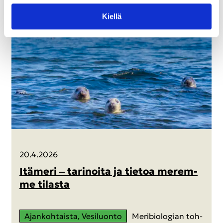
Kiel­lä
20.4.2026
Itä­me­ri ‒ ta­ri­noi­ta ja tie­toa me­rem­
me ti­las­ta
Ajan­koh­tais­ta, Ve­si­luon­to
Me­ri­bio­lo­gian toh­