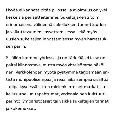
Hyvää ei kan­na­ta pitää pii­los­sa, ja avoi­muus on yksi
kes­kei­siä pe­ri­aat­tei­tam­me. Sukeltaja-​lehti toi­mii
erin­omai­se­na vä­li­nee­nä su­kel­luk­sen tun­net­tuu­den
ja vai­kut­ta­vuu­den kas­vat­ta­mi­ses­sa sekä myös
uusien su­kel­ta­jien in­nos­ta­mi­ses­sa hyvän har­ras­tuk­
sen pa­riin.
Si­säl­lön luom­me yh­des­sä, ja on tär­ke­ää, että se on
pait­si kiin­nos­ta­va, mutta myös yh­tei­söm­me nä­köi­
nen. Verk­ko­leh­den myötä pys­tym­me tar­joa­maan en­
tis­tä mo­ni­puo­li­sem­paa ja re­aa­liai­kai­sem­paa si­säl­töä
– olipa ky­sees­sä sit­ten mie­len­kiin­toi­set mat­kat, su­
kel­lusur­hei­lun ta­pah­tu­mat, ve­de­na­lai­nen kult­tuu­ri­
pe­rin­tö, ym­pä­ris­tö­asiat tai vaik­ka su­kel­ta­jien ta­ri­nat
ja ko­ke­muk­set.