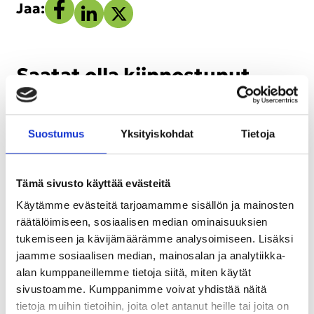
Jaa
Jaa:
Jaa
Jaa
Face­
Lin­
X:ssä
boo­
ke­
kis­
dI­
Saa­tat olla kiin­nos­tu­nut
sa
nis­
myös näis­tä
sä
Suos­tu­mus
Yk­si­tyis­koh­dat
Tie­to­ja
Tämä sivusto käyttää evästeitä
Käytämme evästeitä tarjoamamme sisällön ja mainosten
räätälöimiseen, sosiaalisen median ominaisuuksien
tukemiseen ja kävijämäärämme analysoimiseen. Lisäksi
jaamme sosiaalisen median, mainosalan ja analytiikka-
alan kumppaneillemme tietoja siitä, miten käytät
sivustoamme. Kumppanimme voivat yhdistää näitä
tietoja muihin tietoihin, joita olet antanut heille tai joita on