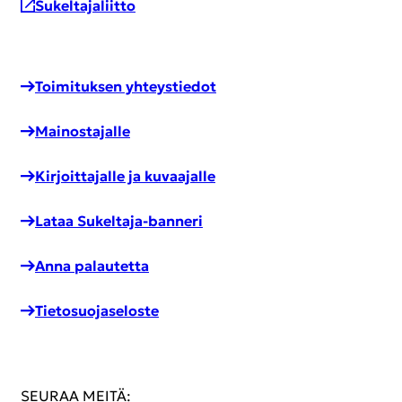
Su­kel­ta­ja­liit­to
Toi­mi­tuk­sen yh­teys­tie­dot
Mai­nos­ta­jal­le
Kir­joit­ta­jal­le ja ku­vaa­jal­le
Lataa Sukeltaja-​banneri
Anna pa­lau­tet­ta
Tie­to­suo­ja­se­los­te
SEU­RAA MEITÄ: