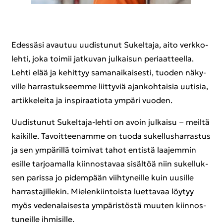
Edes­sä­si avau­tuu uu­dis­tu­nut Su­kel­ta­ja, aito verk­ko­
leh­ti, joka toi­mii jat­ku­van jul­kai­sun pe­ri­aat­teel­la.
Lehti elää ja ke­hit­tyy sa­man­ai­kai­ses­ti, tuo­den nä­ky­
vil­le har­ras­tuk­seem­me liit­ty­viä ajan­koh­tai­sia uu­ti­sia,
ar­tik­ke­lei­ta ja ins­pi­raa­tio­ta ym­pä­ri vuo­den.
Uu­dis­tu­nut Sukeltaja-​lehti on avoin jul­kai­su − meil­tä
kai­kil­le. Ta­voit­tee­nam­me on tuoda su­kel­lus­har­ras­tus
ja sen ym­pä­ril­lä toi­mi­vat tahot en­tis­tä laa­jem­min
esil­le tar­joa­mal­la kiin­nos­ta­vaa si­säl­töä niin su­kel­luk­
sen pa­ris­sa jo pi­dem­pään viih­ty­neil­le kuin uusil­le
har­ras­ta­jil­le­kin. Mie­len­kiin­tois­ta luet­ta­vaa löy­tyy
myös ve­de­na­lai­ses­ta ym­pä­ris­tös­tä muu­ten kiin­nos­
tu­neil­le ih­mi­sil­le.