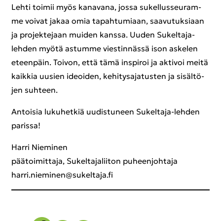
Lehti toi­mii myös ka­na­va­na, jossa su­kel­lus­seu­ram­
me voi­vat jakaa omia ta­pah­tu­mi­aan, saa­vu­tuk­si­aan
ja pro­jek­te­jaan mui­den kans­sa. Uuden Sukeltaja-​
lehden myötä as­tum­me vies­tin­näs­sä ison as­ke­len
eteen­päin. Toi­von, että tämä ins­pi­roi ja ak­ti­voi meitä
kaik­kia uusien ideoi­den, ke­hi­tys­a­ja­tus­ten ja si­säl­tö­
jen suh­teen.
An­toi­sia lu­ku­het­kiä uu­dis­tu­neen Sukeltaja-​lehden
pa­ris­sa!
Harri Nie­mi­nen
pää­toi­mit­ta­ja, Su­kel­ta­ja­lii­ton pu­heen­joh­ta­ja
harri.nie­mi­nen@su­kel­ta­ja.fi