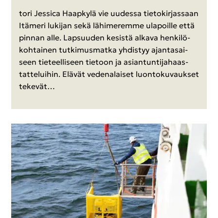
to­ri Jes­sica Haap­ky­lä vie uu­des­sa tie­to­kir­jas­saan
Itä­me­ri lu­ki­jan sekä lä­hi­me­rem­me ula­poil­le että
pin­nan alle. Lap­suu­den ke­sis­tä al­ka­va hen­ki­lö­
koh­tai­nen tut­ki­mus­mat­ka yh­dis­tyy ajan­ta­sai­
seen tie­teel­li­seen tie­toon ja asian­tun­ti­ja­haas­
tat­te­lui­hin. Elä­vät ve­de­na­lai­set luon­to­ku­vauk­set
te­ke­vät…