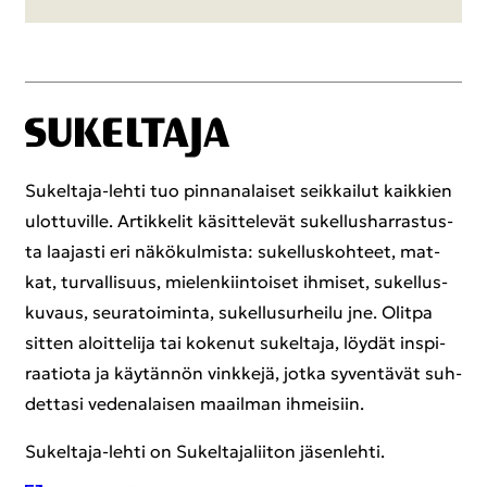
Sukeltaja-​lehti tuo pin­na­na­lai­set seik­kai­lut kaik­kien
ulot­tu­vil­le. Ar­tik­ke­lit kä­sit­te­le­vät su­kel­lus­har­ras­tus­
ta laa­jas­ti eri nä­kö­kul­mis­ta: su­kel­lus­koh­teet, mat­
kat, tur­val­li­suus, mie­len­kiin­toi­set ih­mi­set, su­kel­lus­
ku­vaus, seu­ra­toi­min­ta, su­kel­lusur­hei­lu jne. Olit­pa
sit­ten aloit­te­li­ja tai ko­ke­nut su­kel­ta­ja, löy­dät ins­pi­
raa­tio­ta ja käy­tän­nön vink­ke­jä, jotka sy­ven­tä­vät suh­
det­ta­si ve­de­na­lai­sen maa­il­man ih­mei­siin.
Sukeltaja-​lehti on Su­kel­ta­ja­lii­ton jä­sen­leh­ti.