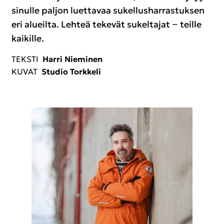
si­nul­le pal­jon luet­ta­vaa su­kel­lus­har­ras­tuk­sen
eri alueil­ta. Leh­teä te­ke­vät su­kel­ta­jat − teil­le
kai­kil­le.
TEKS­TI
Harri Nie­mi­nen
KUVAT
Stu­dio Tork­ke­li