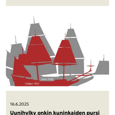
16.6.2025
Uu­ni­hyl­ky onkin ku­nin­kai­den pursi