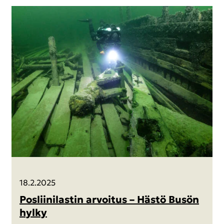
18.2.2025
Pos­lii­ni­las­tin ar­voi­tus – Hästö Busön
hylky