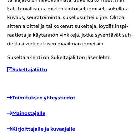
kat, tur­val­li­suus, mie­len­kiin­toi­set ih­mi­set, su­kel­lus­
ku­vaus, seu­ra­toi­min­ta, su­kel­lusur­hei­lu jne. Olit­pa
sit­ten aloit­te­li­ja tai ko­ke­nut su­kel­ta­ja, löy­dät ins­pi­
raa­tio­ta ja käy­tän­nön vink­ke­jä, jotka sy­ven­tä­vät suh­
det­ta­si ve­de­na­lai­sen maa­il­man ih­mei­siin.
Sukeltaja-​lehti on Su­kel­ta­ja­lii­ton jä­sen­leh­ti.
Su­kel­ta­ja­liit­to
Toi­mi­tuk­sen yh­teys­tie­dot
Mai­nos­ta­jal­le
Kir­joit­ta­jal­le ja ku­vaa­jal­le