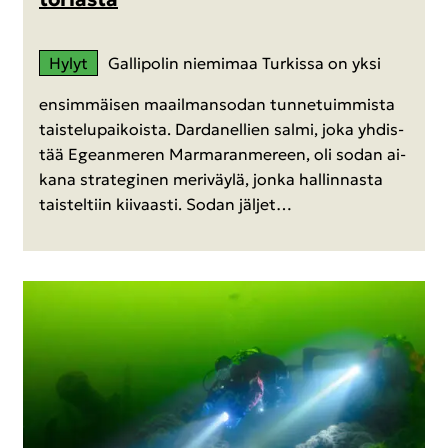
Hylyt
Gal­li­po­lin nie­mi­maa Tur­kis­sa on yksi
en­sim­mäi­sen maa­il­man­so­dan tun­ne­tuim­mis­ta
tais­te­lu­pai­kois­ta. Dar­da­nel­lien salmi, joka yh­dis­
tää Egean­me­ren Mar­ma­ran­me­reen, oli sodan ai­
ka­na stra­te­gi­nen me­ri­väy­lä, jonka hal­lin­nas­ta
tais­tel­tiin kii­vaas­ti. Sodan jäl­jet…