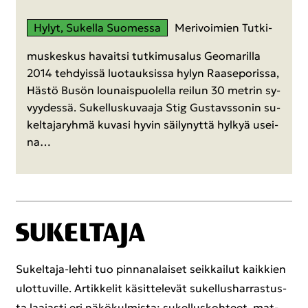
Hylyt, Su­kel­la Suo­mes­sa
Me­ri­voi­mien Tut­ki­
mus­kes­kus ha­vait­si tut­ki­musa­lus Geo­ma­ril­la
2014 teh­dyis­sä luo­tauk­sis­sa hylyn Raa­se­po­ris­sa,
Hästö Busön lou­nais­puo­lel­la rei­lun 30 met­rin sy­
vyy­des­sä. Su­kel­lus­ku­vaa­ja Stig Gus­tavs­so­nin su­
kel­ta­ja­ryh­mä ku­va­si hyvin säi­ly­nyt­tä hyl­kyä usei­
na…
Sukeltaja-​lehti tuo pin­na­na­lai­set seik­kai­lut kaik­kien
ulot­tu­vil­le. Ar­tik­ke­lit kä­sit­te­le­vät su­kel­lus­har­ras­tus­
ta laa­jas­ti eri nä­kö­kul­mis­ta: su­kel­lus­koh­teet, mat­