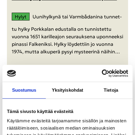
Hylyt
Uu­ni­hyl­ky­nä tai Varmbådanina tun­net­
tu hylky Pork­ka­lan edus­tal­la on tun­nis­tet­tu
vuon­na 1651 ka­ril­lea­jon seu­rauk­se­na upon­neek­si
pi­nas­si Fal­ke­nik­si. Hylky löy­det­tiin jo vuon­na
1974, mutta al­ku­pe­rä pysyi mys­tee­ri­nä näi­hin…
Suos­tu­mus
Yk­si­tyis­koh­dat
Tie­to­ja
Tämä sivusto käyttää evästeitä
Käytämme evästeitä tarjoamamme sisällön ja mainosten
räätälöimiseen, sosiaalisen median ominaisuuksien