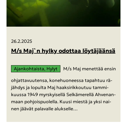
26.2.2025
M/s Maj`n hylky odot­taa löy­tä­jään­sä
Ajan­koh­tais­ta, Hylyt
M/s Maj me­net­tää ensin
oh­jat­ta­vuu­ten­sa, ko­ne­huo­nees­sa ta­pah­tuu rä­
jäh­dys ja lo­pul­ta Maj haak­si­rik­kou­tuu tam­mi­
kuus­sa 1949 myrs­kyi­sel­lä Sel­kä­me­rel­lä Ah­ve­nan­
maan poh­jois­puo­lel­la. Kuusi mies­tä ja yksi nai­
nen jää­vät pa­la­val­le aluk­sel­le…