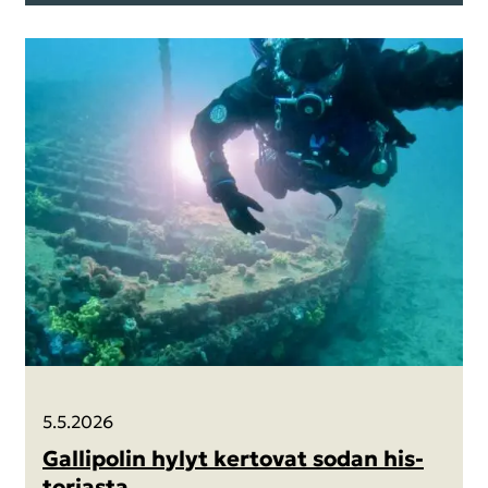
5.5.2026
Gal­li­po­lin hylyt ker­to­vat sodan his­
to­rias­ta