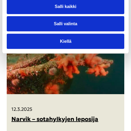
Salli kaik­ki
Salli va­lin­ta
Kiel­lä
12.3.2025
Nar­vik – so­ta­hyl­ky­jen le­po­si­ja