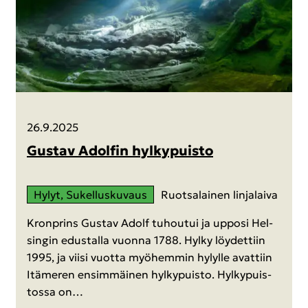
26.9.2025
Gus­tav Adol­fin hyl­ky­puis­to
Hylyt, Su­kel­lus­ku­vaus
Ruot­sa­lai­nen lin­ja­lai­va
Kronprins Gus­tav Adolf tu­hou­tui ja up­po­si Hel­
sin­gin edus­tal­la vuon­na 1788. Hylky löy­det­tiin
1995, ja viisi vuot­ta myö­hem­min hy­lyl­le avat­tiin
Itä­me­ren en­sim­mäi­nen hyl­ky­puis­to. Hyl­ky­puis­
tos­sa on…