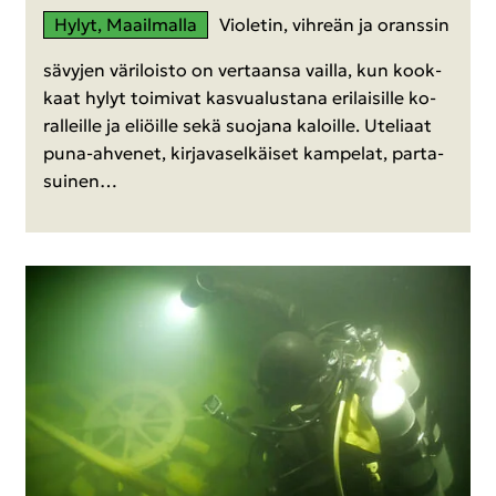
Hylyt, Maa­il­mal­la
Vio­le­tin, vih­reän ja orans­sin
sä­vy­jen vä­ri­lois­to on ver­taan­sa vail­la, kun kook­
kaat hylyt toi­mi­vat kas­vua­lus­ta­na eri­lai­sil­le ko­
ral­leil­le ja eliöil­le sekä suo­ja­na ka­loil­le. Ute­li­aat
puna-​ahvenet, kir­ja­va­sel­käi­set kam­pe­lat, par­ta­
sui­nen…