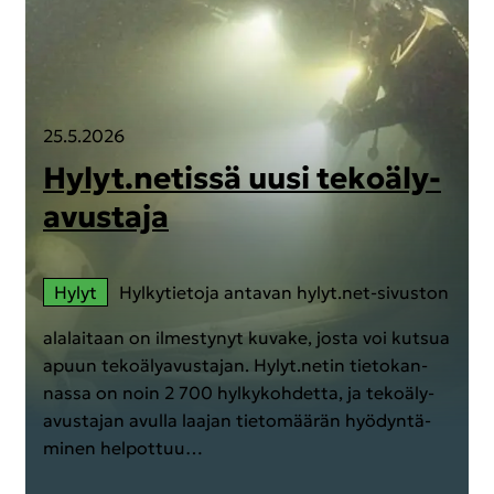
25.5.2026
Hylyt.ne­tis­sä uusi te­ko­ä­ly­
avus­ta­ja
Hylyt
Hyl­ky­tie­to­ja an­ta­van hylyt.net-​sivuston
ala­lai­taan on il­mes­ty­nyt ku­va­ke, josta voi kut­sua
apuun te­ko­ä­ly­avus­ta­jan. Hylyt.netin tie­to­kan­
nas­sa on noin 2 700 hyl­ky­koh­det­ta, ja te­ko­ä­ly­
avus­ta­jan avul­la laa­jan tie­to­mää­rän hyö­dyn­tä­
mi­nen hel­pot­tuu…