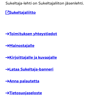
Sukeltaja-​lehti on Su­kel­ta­ja­lii­ton jä­sen­leh­ti.
Su­kel­ta­ja­liit­to
Toi­mi­tuk­sen yh­teys­tie­dot
Mai­nos­ta­jal­le
Kir­joit­ta­jal­le ja ku­vaa­jal­le
Lataa Sukeltaja-​banneri
Anna pa­lau­tet­ta
Tie­to­suo­ja­se­los­te