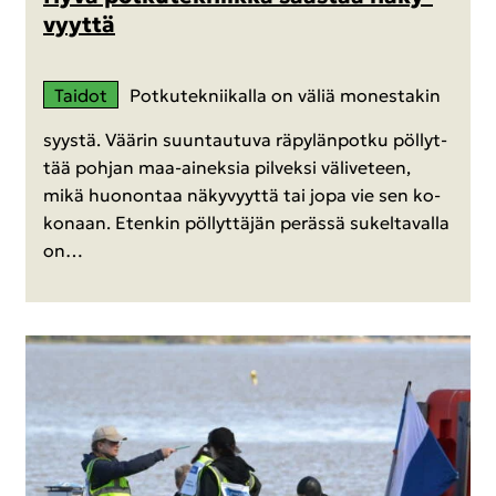
vyyt­tä
Tai­dot
Pot­ku­tek­nii­kal­la on väliä mo­nes­ta­kin
syys­tä. Vää­rin suun­tau­tu­va rä­py­län­pot­ku pöl­lyt­
tää poh­jan maa-​aineksia pil­vek­si vä­li­ve­teen,
mikä huo­non­taa nä­ky­vyyt­tä tai jopa vie sen ko­
ko­naan. Eten­kin pöl­lyt­tä­jän pe­räs­sä su­kel­ta­val­la
on…