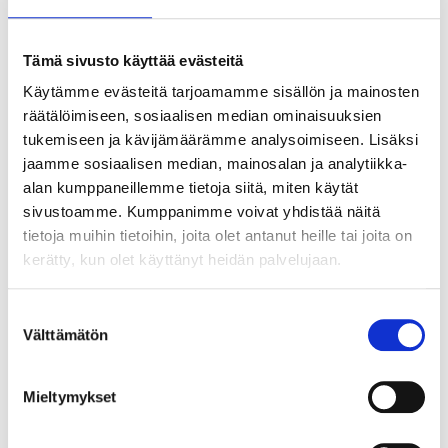
muuta toi­min­taa
Tämä sivusto käyttää evästeitä
Su­kel­lus­seu­rat, Tai­dot
Rii­hi­mäen Ur­hei­lusu­
Käytämme evästeitä tarjoamamme sisällön ja mainosten
kel­ta­jat on to­teut­ta­nut lai­te­su­kel­lus­kou­lut­ta­
räätälöimiseen, sosiaalisen median ominaisuuksien
jien pe­rus­kurs­sia (M1 eli CMAS *In­struc­tor) uu­
tukemiseen ja kävijämäärämme analysoimiseen. Lisäksi
del­la ta­val­la. Kou­lut­ta­jaop­pi­laat sai­vat ve­to­vas­
jaamme sosiaalisen median, mainosalan ja analytiikka-
tuun seu­ran lai­te­su­kel­luk­sen pe­rus­kurs­sis­ta
alan kumppaneillemme tietoja siitä, miten käytät
sivustoamme. Kumppanimme voivat yhdistää näitä
aina mark­ki­noin­nis­ta ai­ka­tau­lu­tuk­seen ja käy­
tietoja muihin tietoihin, joita olet antanut heille tai joita on
tän­nön ope­tuk­seen asti.
kerätty, kun olet käyttänyt heidän palvelujaan.
Suostumuksen
Vält­tä­mä­tön
valinta
Miel­ty­myk­set