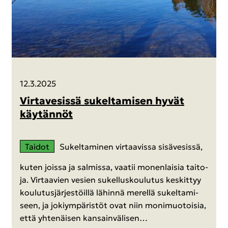
12.3.2025
Vir­ta­ve­sis­sä su­kel­ta­mi­sen hyvät
käy­tän­nöt
Tai­dot
Su­kel­ta­mi­nen vir­taa­vis­sa si­sä­ve­sis­sä,
kuten jois­sa ja sal­mis­sa, vaa­tii mo­nen­lai­sia tai­to­
ja. Vir­taa­vien ve­sien su­kel­lus­kou­lu­tus kes­kit­tyy
kou­lu­tus­jär­jes­töil­lä lä­hin­nä me­rel­lä su­kel­ta­mi­
seen, ja jo­kiym­pä­ris­töt ovat niin mo­ni­muo­toi­sia,
että yh­te­näi­sen kan­sain­vä­li­sen…