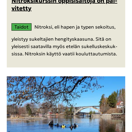
Nit­rok­si­kurs­sin op­pi­si­säl­tö­jä on päi­
vi­tet­ty
Tai­dot
Nit­rok­si, eli hapen ja typen se­koi­tus,
yleis­tyy su­kel­ta­jien hen­gi­tys­kaa­su­na. Sitä on
ylei­ses­ti saa­ta­vil­la myös ete­län su­kel­lus­kes­kuk­
sis­sa. Nit­rok­sin käyt­tö vaa­tii kou­lut­tau­tu­mis­ta.