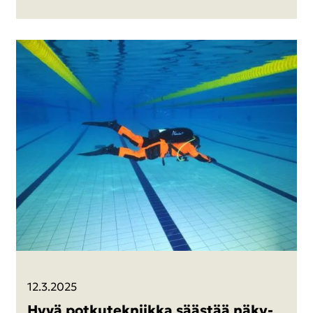
12.3.2025
Hyvä pot­ku­tek­niik­ka sääs­tää nä­ky­