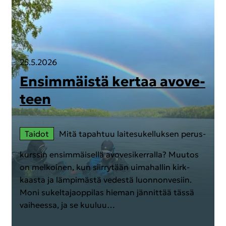
25.5.2026
En­sim­mäis­tä ker­taa avo­ve­
teen
Tai­dot
Mitä ta­pah­tuu lai­te­su­kel­luk­sen pe­rus­
kurs­sin en­sim­mäi­sel­lä avo­ve­si­ker­ral­la? Muu­tos
on mel­koi­nen, kun siir­ry­tään ui­ma­hal­lin kirk­
kaas­ta ja läm­pi­mäs­tä ve­des­tä luon­non­ve­siin.
Moni su­kel­ta­jaop­pi­las hie­man jän­nit­tää tässä
vai­hees­sa, ja se kuu­luu…