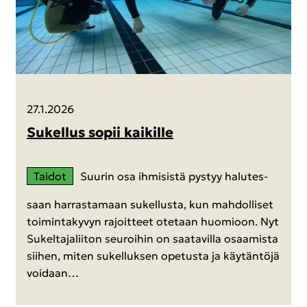
27.1.2026
Su­kel­lus sopii kai­kil­le
Tai­dot
Suu­rin osa ih­mi­sis­tä pys­tyy ha­lu­tes­
saan har­ras­ta­maan su­kel­lus­ta, kun mah­dol­li­set
toi­min­ta­ky­vyn ra­joit­teet ote­taan huo­mioon. Nyt
Su­kel­ta­ja­lii­ton seu­roi­hin on saa­ta­vil­la osaa­mis­ta
sii­hen, miten su­kel­luk­sen ope­tus­ta ja käy­tän­tö­jä
voi­daan…