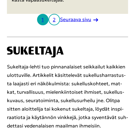
Seu­raa­va sivu
1
2
Sukeltaja-​lehti tuo pin­na­na­lai­set seik­kai­lut kaik­kien
ulot­tu­vil­le. Ar­tik­ke­lit kä­sit­te­le­vät su­kel­lus­har­ras­tus­
ta laa­jas­ti eri nä­kö­kul­mis­ta: su­kel­lus­koh­teet, mat­
kat, tur­val­li­suus, mie­len­kiin­toi­set ih­mi­set, su­kel­lus­
ku­vaus, seu­ra­toi­min­ta, su­kel­lusur­hei­lu jne. Olit­pa
sit­ten aloit­te­li­ja tai ko­ke­nut su­kel­ta­ja, löy­dät ins­pi­
raa­tio­ta ja käy­tän­nön vink­ke­jä, jotka sy­ven­tä­vät suh­
det­ta­si ve­de­na­lai­sen maa­il­man ih­mei­siin.