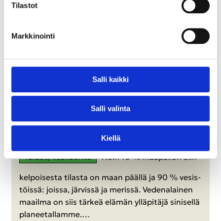
Ti­las­tot
Mark­ki­noin­ti
Salli kaik­ki
20.5.2025
Salli va­lin­ta
Kan­sa­lais­tie­det­tä su­kel­ta­jil­le
Kiel­lä
Tai­dot, Ve­si­luon­to
Noin 10 % maa­pal­lon elin­
kel­poi­ses­ta ti­las­ta on maan pääl­lä ja 90 % ve­sis­
töis­sä: jois­sa, jär­vis­sä ja me­ris­sä. Ve­de­na­lai­nen
maa­il­ma on siis tär­keä elä­män yl­lä­pi­tä­jä si­ni­sel­lä
pla­nee­tal­lam­me.…