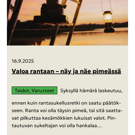
16.9.2025
Valoa ran­taan – näy ja näe pi­meäs­sä
Tai­dot, Va­rus­teet
Syk­syl­lä hä­mä­rä las­keu­tuu,
ennen kuin ran­ta­su­kel­lus­ret­ki on saatu pää­tök­
seen. Ranta voi olla täy­sin pimeä, tai sitä saat­ta­
vat pil­kut­taa ke­sä­mök­kien lu­kui­sat valot. Pin­
tau­tu­van su­kel­ta­jan voi olla han­ka­laa…