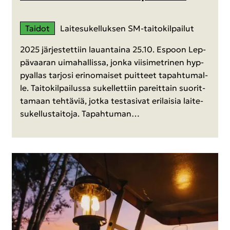
Tai­dot
Lai­te­su­kel­luk­sen SM-​taitokilpailut
2025 jär­jes­tet­tiin lau­an­tai­na 25.10. Es­poon Lep­
pä­vaa­ran ui­ma­hal­lis­sa, jonka vii­si­met­ri­nen hyp­
py­al­las tar­jo­si erin­omai­set puit­teet ta­pah­tu­mal­
le. Tai­to­kil­pai­lus­sa su­kel­let­tiin pa­reit­tain suo­rit­
ta­maan teh­tä­viä, jotka tes­ta­si­vat eri­lai­sia lai­te­
su­kel­lus­tai­to­ja. Ta­pah­tu­man…