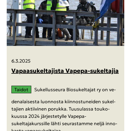
6.3.2025
Va­paa­su­kel­ta­jis­ta Vapepa-​sukeltajia
Tai­dot
Su­kel­lus­seu­ra Bio­su­kel­ta­jat ry on ve­
de­na­lai­ses­ta luon­nos­ta kiin­nos­tu­nei­den su­kel­
ta­jien ak­tii­vi­nen po­ruk­ka. Tuusu­las­sa tou­ko­
kuus­sa 2024 jär­jes­te­tyl­le Vapepa-​
sukeltajakurssille lähti seu­ras­tam­me neljä in­no­
kas­ta va­paa­su­kel­ta­jaa.