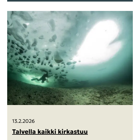
13.2.2026
Tal­vel­la kaik­ki kir­kas­tuu