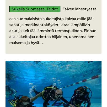
Su­kel­la Suo­mes­sa, Tai­dot
Tal­ven lä­hes­tyes­sä
osa suo­ma­lai­sis­ta su­kel­ta­jis­ta kai­vaa esil­le jää­
sa­hat ja mer­kin­an­to­köy­det, lataa läm­pö­lii­vin
akut ja keit­tää läm­min­tä ter­mos­pul­loon. Pin­nan
alla su­kel­ta­jaa odot­taa hil­jai­nen, unen­omai­nen
mai­se­ma ja hyvä…