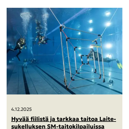
4.12.2025
Hyvää fii­lis­tä ja tark­kaa tai­toa Lai­te­
su­kel­luk­sen SM-​taitokilpailuissa