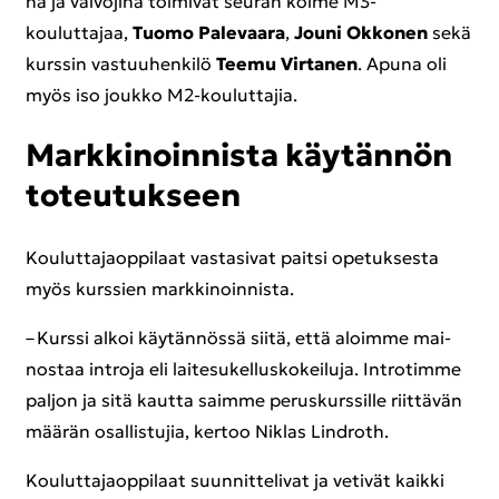
na ja val­vo­ji­na toi­mi­vat seu­ran kolme M3-​
kouluttajaa,
Tuomo Pa­le­vaa­ra
,
Jouni Ok­ko­nen
sekä
kurs­sin vas­tuu­hen­ki­lö
Teemu Vir­ta­nen
. Apuna oli
myös iso jouk­ko M2-​kouluttajia.
Mark­ki­noin­nis­ta käy­tän­nön
to­teu­tuk­seen
Kou­lut­ta­jaop­pi­laat vas­ta­si­vat pait­si ope­tuk­ses­ta
myös kurs­sien mark­ki­noin­nis­ta.
– Kurs­si alkoi käy­tän­nös­sä siitä, että aloim­me mai­
nos­taa int­ro­ja eli lai­te­su­kel­lus­ko­kei­lu­ja. Int­ro­tim­me
pal­jon ja sitä kaut­ta saim­me pe­rus­kurs­sil­le riit­tä­vän
mää­rän osal­lis­tu­jia, ker­too Niklas Lindroth.
Kou­lut­ta­jaop­pi­laat suun­nit­te­li­vat ja ve­ti­vät kaik­ki