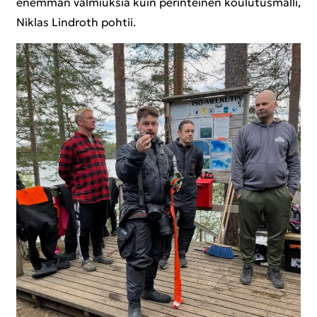
enem­män val­miuk­sia kuin pe­rin­tei­nen kou­lu­tus­mal­li,
Niklas Lindroth poh­tii.