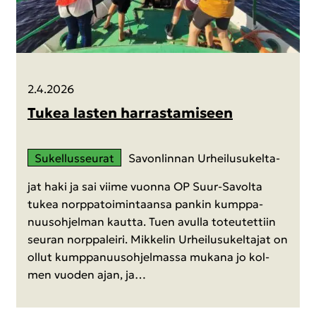
2.4.2026
Tukea las­ten har­ras­ta­mi­seen
Su­kel­lus­seu­rat
Sa­von­lin­nan Ur­hei­lusu­kel­ta­
jat haki ja sai viime vuon­na OP Suur-​Savolta
tukea norp­pa­toi­min­taan­sa pan­kin kump­pa­
nuus­oh­jel­man kaut­ta. Tuen avul­la to­teu­tet­tiin
seu­ran norp­pa­lei­ri. Mik­ke­lin Ur­hei­lusu­kel­ta­jat on
ollut kump­pa­nuus­oh­jel­mas­sa mu­ka­na jo kol­
men vuo­den ajan, ja…