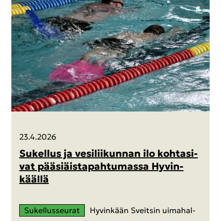
23.4.2026
Su­kel­lus ja ve­si­lii­kun­nan ilo koh­ta­si­
vat pää­siäis­ta­pah­tu­mas­sa Hy­vin­
kääl­lä
Su­kel­lus­seu­rat
Hy­vin­kään Sveit­sin ui­ma­hal­