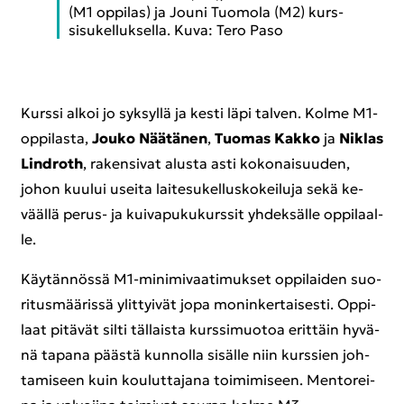
(M1 op­pi­las) ja Jouni Tuo­mo­la (M2) kurs­
si­su­kel­luk­sel­la. Kuva: Tero Paso
Kurs­si alkoi jo syk­syl­lä ja kesti läpi tal­ven. Kolme M1-​
oppilasta,
Jouko Nää­tä­nen
,
Tuo­mas Kakko
ja
Niklas
Lindroth
, ra­ken­si­vat alus­ta asti ko­ko­nai­suu­den,
johon kuu­lui usei­ta lai­te­su­kel­lus­ko­kei­lu­ja sekä ke­
vääl­lä perus-​ ja kui­va­pu­ku­kurs­sit yh­dek­säl­le op­pi­laal­
le.
Käy­tän­nös­sä M1-​minimivaatimukset op­pi­lai­den suo­
ri­tus­mää­ris­sä ylit­tyi­vät jopa mo­nin­ker­tai­ses­ti. Op­pi­
laat pi­tä­vät silti täl­lais­ta kurs­si­muo­toa erit­täin hy­vä­
nä ta­pa­na pääs­tä kun­nol­la si­säl­le niin kurs­sien joh­
ta­mi­seen kuin kou­lut­ta­ja­na toi­mi­mi­seen. Men­to­rei­