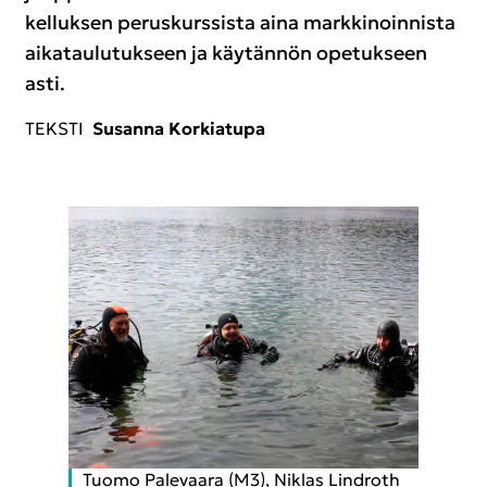
kel­luk­sen pe­rus­kurs­sis­ta aina mark­ki­noin­nis­ta
ai­ka­tau­lu­tuk­seen ja käy­tän­nön ope­tuk­seen
asti.
TEKS­TI
Susan­na Kor­kia­tu­pa
Tuomo Pa­le­vaa­ra (M3), Niklas Lindroth