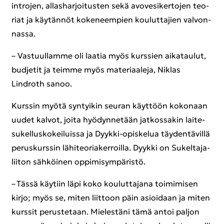
int­ro­jen, al­las­har­joi­tus­ten sekä avo­ve­si­ker­to­jen teo­
riat ja käy­tän­nöt ko­ke­neem­pien kou­lut­ta­jien val­von­
nas­sa.
– Vas­tuul­lam­me oli laa­tia myös kurs­sien ai­ka­tau­lut,
bud­je­tit ja teim­me myös ma­te­ri­aa­le­ja, Niklas
Lindroth sanoo.
Kurs­sin myötä syn­tyi­kin seu­ran käyt­töön ko­ko­naan
uudet kal­vot, joita hyö­dyn­ne­tään jat­kos­sa­kin lai­te­
su­kel­lus­ko­kei­luis­sa ja Dyykki-​opiskelua täy­den­tä­vil­lä
pe­rus­kurs­sin lä­hi­teo­ria­ker­roil­la. Dyyk­ki on Su­kel­ta­ja­
lii­ton säh­köi­nen op­pi­mi­sym­pä­ris­tö.
– Tässä käy­tiin läpi koko kou­lut­ta­ja­na toi­mi­mi­sen
kirjo; myös se, miten liit­toon päin asioi­daan ja miten
kurs­sit pe­rus­te­taan. Mie­les­tä­ni tämä antoi pal­jon