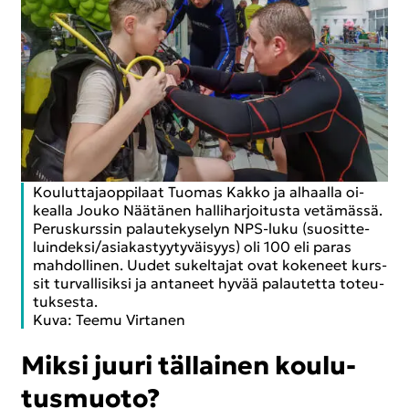
Kou­lut­ta­jaop­pi­laat Tuo­mas Kakko ja al­haal­la oi­
keal­la Jouko Nää­tä­nen hal­li­har­joi­tus­ta ve­tä­mäs­sä.
Pe­rus­kurs­sin pa­lau­te­ky­se­lyn NPS-​luku (suo­sit­te­
luin­dek­si/asia­kas­tyy­ty­väi­syys) oli 100 eli paras
mah­dol­li­nen. Uudet su­kel­ta­jat ovat ko­ke­neet kurs­
sit tur­val­li­sik­si ja an­ta­neet hyvää pa­lau­tet­ta to­teu­
tuk­ses­ta.
Kuva: Teemu Vir­ta­nen
Miksi juuri täl­lai­nen kou­lu­
tus­muo­to?