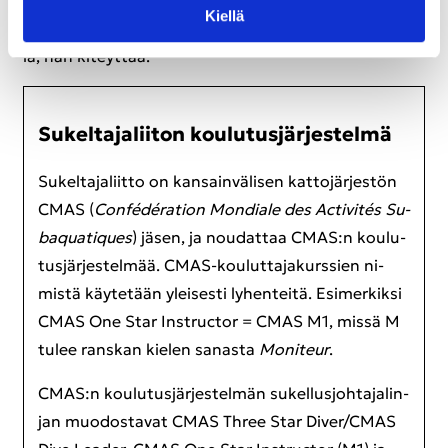
al­las­ker­to­ja, teo­rioi­ta ja avo­ve­si­ker­to­ja. Pa­ras­ta on,
Kiel­lä
että kurs­si ve­de­tään alus­ta lop­puun sa­mal­la kaa­val­
la, hän ki­teyt­tää.
Su­kel­ta­ja­lii­ton kou­lu­tus­jär­jes­tel­mä
Su­kel­ta­ja­liit­to on kan­sain­vä­li­sen kat­to­jär­jes­tön
CMAS (
Confédération Mon­dia­le des Activités Su­
baqua­tiques
) jäsen, ja nou­dat­taa CMAS:n kou­lu­
tus­jär­jes­tel­mää. CMAS-​kouluttajakurssien ni­
mis­tä käy­te­tään ylei­ses­ti ly­hen­tei­tä. Esi­mer­kik­si
CMAS One Star In­struc­tor = CMAS M1, missä M
tulee rans­kan kie­len sa­nas­ta
Mo­ni­teur
.
CMAS:n kou­lu­tus­jär­jes­tel­män su­kel­lus­joh­ta­ja­lin­
jan muo­dos­ta­vat CMAS Three Star Diver/CMAS