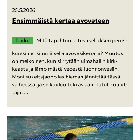
25.5.2026
En­sim­mäis­tä ker­taa avo­ve­teen
Tai­dot
Mitä ta­pah­tuu lai­te­su­kel­luk­sen pe­rus­
kurs­sin en­sim­mäi­sel­lä avo­ve­si­ker­ral­la? Muu­tos
on mel­koi­nen, kun siir­ry­tään ui­ma­hal­lin kirk­
kaas­ta ja läm­pi­mäs­tä ve­des­tä luon­non­ve­siin.
Moni su­kel­ta­jaop­pi­las hie­man jän­nit­tää tässä
vai­hees­sa, ja se kuu­luu toki asi­aan. Tutut kou­lut­
ta­jat…