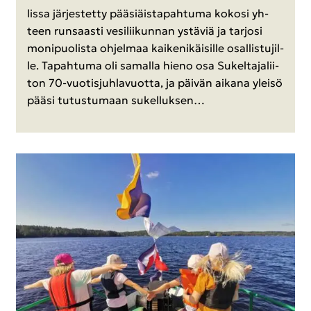
lis­sa jär­jes­tet­ty pää­siäis­ta­pah­tu­ma ko­ko­si yh­
teen run­saas­ti ve­si­lii­kun­nan ys­tä­viä ja tar­jo­si
mo­ni­puo­lis­ta oh­jel­maa kai­ke­ni­käi­sil­le osal­lis­tu­jil­
le. Ta­pah­tu­ma oli sa­mal­la hieno osa Su­kel­ta­ja­lii­
ton 70-​vuotisjuhlavuotta, ja päi­vän ai­ka­na ylei­sö
pääsi tu­tus­tu­maan su­kel­luk­sen…