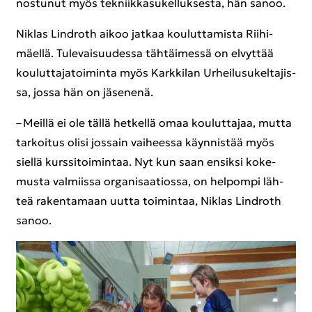
nos­tu­nut myös tek­niik­ka­su­kel­luk­ses­ta, hän sanoo.
Niklas Lindroth aikoo jat­kaa kou­lut­ta­mis­ta Rii­hi­
mäel­lä. Tu­le­vai­suu­des­sa täh­täi­mes­sä on el­vyt­tää
kou­lut­ta­ja­toi­min­ta myös Kark­ki­lan Ur­hei­lusu­kel­ta­jis­
sa, jossa hän on jä­se­ne­nä.
– Meil­lä ei ole tällä het­kel­lä omaa kou­lut­ta­jaa, mutta
tar­koi­tus olisi jos­sain vai­hees­sa käyn­nis­tää myös
siel­lä kurs­si­toi­min­taa. Nyt kun saan en­sik­si ko­ke­
mus­ta val­miis­sa or­ga­ni­saa­tios­sa, on hel­pom­pi läh­
teä ra­ken­ta­maan uutta toi­min­taa, Niklas Lindroth
sanoo.