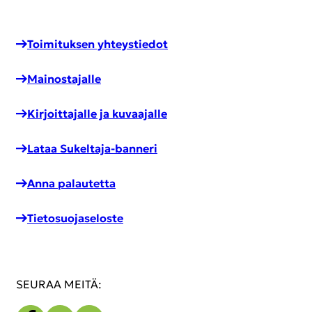
Toi­mi­tuk­sen yh­teys­tie­dot
Mai­nos­ta­jal­le
Kir­joit­ta­jal­le ja ku­vaa­jal­le
Lataa Sukeltaja-​banneri
Anna pa­lau­tet­ta
Tie­to­suo­ja­se­los­te
SEU­RAA MEITÄ: