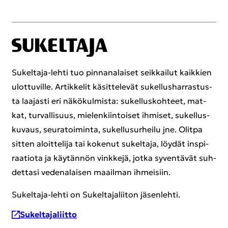
Sukeltaja-​lehti tuo pin­na­na­lai­set seik­kai­lut kaik­kien
ulot­tu­vil­le. Ar­tik­ke­lit kä­sit­te­le­vät su­kel­lus­har­ras­tus­
ta laa­jas­ti eri nä­kö­kul­mis­ta: su­kel­lus­koh­teet, mat­
kat, tur­val­li­suus, mie­len­kiin­toi­set ih­mi­set, su­kel­lus­
ku­vaus, seu­ra­toi­min­ta, su­kel­lusur­hei­lu jne. Olit­pa
sit­ten aloit­te­li­ja tai ko­ke­nut su­kel­ta­ja, löy­dät ins­pi­
raa­tio­ta ja käy­tän­nön vink­ke­jä, jotka sy­ven­tä­vät suh­
det­ta­si ve­de­na­lai­sen maa­il­man ih­mei­siin.
Sukeltaja-​lehti on Su­kel­ta­ja­lii­ton jä­sen­leh­ti.
Su­kel­ta­ja­liit­to