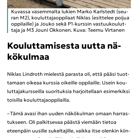
Ku­vas­sa va­sem­mal­ta lu­kien Marko Karls­tedt (seu­
ran M2), kou­lut­ta­jaop­pi­laat Niklas (esit­te­lee poi­jua
op­pi­lail­le) ja Jouko sekä P1-​kurssin vas­tuu­kou­lut­
ta­ja ja M3 Jouni Ok­ko­nen. Kuva: Teemu Vir­ta­nen
Kou­lut­ta­mi­ses­ta uutta nä­
kö­kul­maa
Niklas Lindroth mie­les­tä pa­ras­ta oli, että pääsi tuot­
ta­maan oi­ke­aa kurs­sia oi­keil­le op­pi­lail­le. Usein kou­
lut­ta­ja­kurs­seil­la suo­ri­tuk­sia har­joi­tel­laan esi­mer­kik­si
toi­sil­la kou­lut­ta­jaop­pi­lail­la.
– Tämä avasi ihan uuden nä­kö­kul­man omaan har­ras­
tuk­seen. Oli pal­kit­se­vaa pääs­tä vie­mään tie­toa
eteen­päin uusil­le su­kel­ta­jil­le, vaik­ka itse olen­kin kiin­