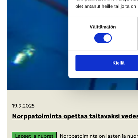
olet antanut heille tai joita o
Suostumuksen
Vält­tä­mä­tön
valinta
Kiel­lä
19.9.2025
Norp­pa­toi­min­ta opet­taa tai­ta­vak­si ve­de
Lap­set ja nuo­ret
Norp­pa­toi­min­ta on las­ten ja nuor­t