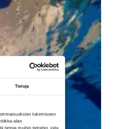
Tie­to­ja
 ominaisuuksien tukemiseen
tiikka-alan
ietoja muihin tietoihin, joita