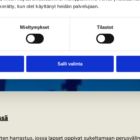
n kerätty, kun olet käyttänyt heidän palvelujaan.
Miel­ty­myk­set
Ti­las­tot
Salli va­lin­ta
s­sä
en har­ras­tus, jossa lap­set op­pi­vat su­kel­ta­maan pe­rus­vä­li­ne