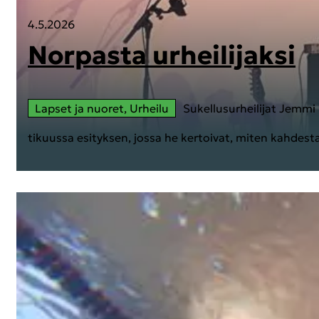
4.5.2026
Nor­pas­ta ur­hei­li­jak­si
Lap­set ja nuo­ret, Ur­hei­lu
Su­kel­lusur­hei­li­jat Jemmi 
ti­kuus­sa esi­tyk­sen, jossa he ker­toi­vat, miten kah­des­ta i