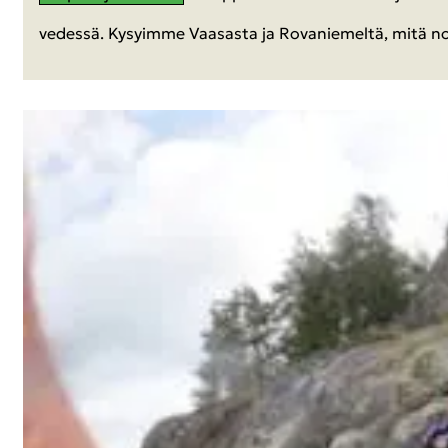
ve­des­sä. Ky­syim­me Vaa­sas­ta ja Ro­va­nie­mel­tä, mitä no