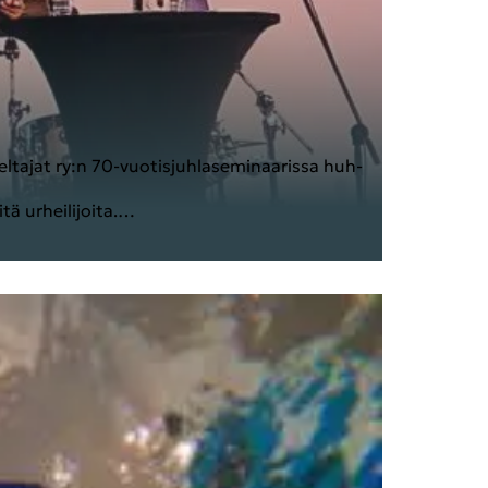
lusu­kel­ta­jat ry:n 70-​vuotisjuhlaseminaarissa huh­
ä ur­hei­li­joi­ta.…