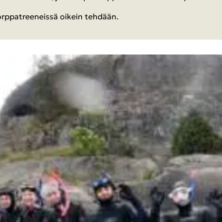
rp­pat­ree­neis­sä oi­kein teh­dään.