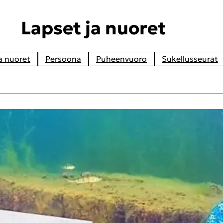
Lap­set ja nuo­ret
a nuo­ret
Per­soo­na
Pu­heen­vuo­ro
Su­kel­lus­seu­rat