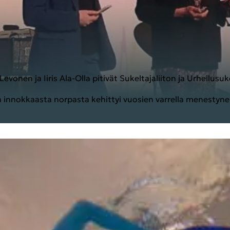
Le­vo­nen ja Iiris Ala-​Olla pi­ti­vät Su­kel­ta­ja­lii­ton ja Ur­hei­
n­nok­kaas­ta nor­pas­ta ke­hit­tyi vuo­sien var­rel­la me­nes­ty­nei­t