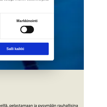
Mark­ki­noin­ti
Salli kaik­ki
il­lä, pe­las­ta­maan ja py­sy­mään rau­hal­li­si­na