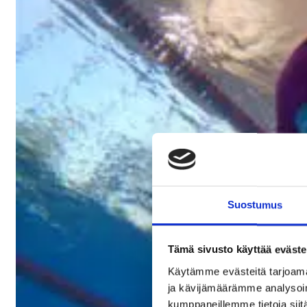
Suos­tu­mus
Tämä sivusto käyttää eväste
Käytämme evästeitä tarjoama
ja kävijämäärämme analysoim
kumppaneillemme tietoja siitä