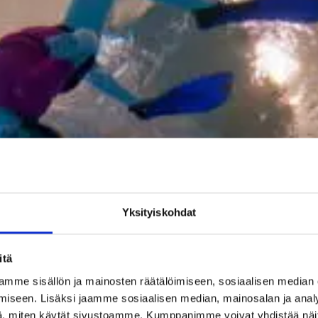
Yk­si­tyis­koh­dat
itä
mme sisällön ja mainosten räätälöimiseen, sosiaalisen median
iseen. Lisäksi jaamme sosiaalisen median, mainosalan ja analy
, miten käytät sivustoamme. Kumppanimme voivat yhdistää näitä t