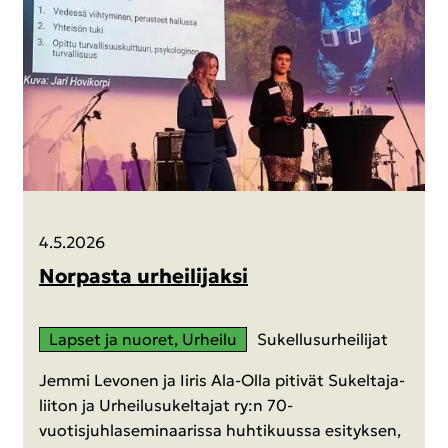
4.5.2026
Nor­pas­ta ur­hei­li­jak­si
Lap­set ja nuo­ret, Ur­hei­lu
Su­kel­lusur­hei­li­jat
Jemmi Le­vo­nen ja Iiris Ala-​Olla pi­ti­vät Su­kel­ta­ja­
lii­ton ja Ur­hei­lusu­kel­ta­jat ry:n 70-​
vuotisjuhlaseminaarissa huh­ti­kuus­sa esi­tyk­sen,