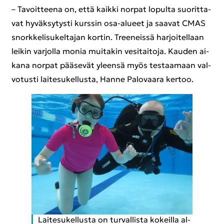
– Ta­voit­tee­na on, että kaik­ki nor­pat lo­pul­ta suo­rit­ta­
vat hy­väk­sy­tys­ti kurs­sin osa-​alueet ja saa­vat CMAS
snork­ke­li­su­kel­ta­jan kor­tin. Tree­neis­sä har­joi­tel­laan
lei­kin var­jol­la monia mui­ta­kin ve­si­tai­to­ja. Kau­den ai­
ka­na nor­pat pää­se­vät yleen­sä myös tes­taa­maan val­
vo­tus­ti lai­te­su­kel­lus­ta, Hanne Pa­lo­vaa­ra ker­too.
Lai­te­su­kel­lus­ta on tur­val­lis­ta ko­keil­la al­