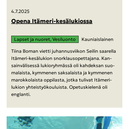
4.7.2025
Opena Itämeri-​kesälukiossa
Lap­set ja nuo­ret, Ve­si­luon­to
Kau­niais­lai­nen
Tiina Boman viet­ti ju­han­nus­vii­kon Sei­lin saa­rel­la
Itämeri-​kesälukion snorklauso­pet­ta­ja­na. Kan­
sain­vä­li­ses­sä lu­kio­ryh­mäs­sä oli kah­dek­san suo­
ma­lais­ta, kym­me­nen sak­sa­lais­ta ja kym­me­nen
ma­rok­ko­lais­ta op­pi­las­ta, jotka tu­li­vat Itämeri-​
lukion yh­teis­työ­kou­luis­ta. Ope­tus­kie­le­nä oli
englan­ti.