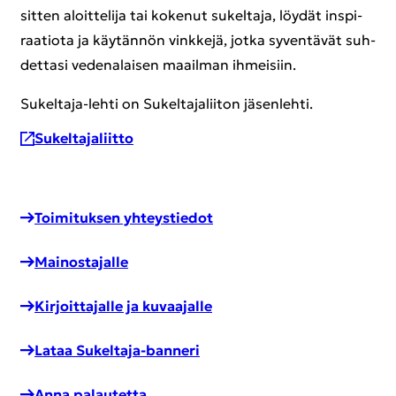
sit­ten aloit­te­li­ja tai ko­ke­nut su­kel­ta­ja, löy­dät ins­pi­
raa­tio­ta ja käy­tän­nön vink­ke­jä, jotka sy­ven­tä­vät suh­
det­ta­si ve­de­na­lai­sen maa­il­man ih­mei­siin.
Sukeltaja-​lehti on Su­kel­ta­ja­lii­ton jä­sen­leh­ti.
Su­kel­ta­ja­liit­to
Toi­mi­tuk­sen yh­teys­tie­dot
Mai­nos­ta­jal­le
Kir­joit­ta­jal­le ja ku­vaa­jal­le
Lataa Sukeltaja-​banneri
Anna pa­lau­tet­ta