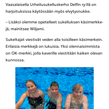
Vaa­sa­lai­sel­la Ur­hei­lusu­kel­lus­ker­ho Del­fin ry:llä on
har­joi­tuk­sis­sa käy­tös­sään myös el­vy­tys­nuk­ke.
– Li­säk­si olem­me ope­tel­leet su­kel­luk­sen kä­si­merk­ke­
jä, mai­nit­see Wiljami.
Su­kel­ta­jat vies­ti­vät veden alla toi­sil­leen kä­si­mer­kein.
Eri­lai­sia merk­ke­jä on lu­kui­sia. Yksi olen­nai­sim­mis­ta
on OK-​merkki, jolla ka­ve­ril­le vies­ti­tään kai­ken ole­van
kun­nos­sa.