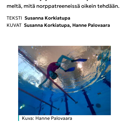
mel­tä, mitä norp­pat­ree­neis­sä oi­kein teh­dään.
TEKS­TI
Susan­na Kor­kia­tu­pa
KUVAT
Susan­na Kor­kia­tu­pa, Hanne Pa­lo­vaa­ra
Kuva: Hanne Pa­lo­vaa­ra