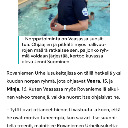
– Norp­pa­toi­min­ta on Vaa­sas­sa suo­sit­
tua. Oh­jaa­jien ja pit­käl­ti myös hal­li­vuo­
ro­jen määrä rat­kai­see sen, pal­jon­ko ryh­
miä voi­daan jär­jes­tää, ker­too ku­vas­sa
oleva Jenni Suo­mi­nen.
Ro­va­nie­men Ur­hei­lusu­kel­ta­jis­sa on tällä het­kel­lä yksi
kuu­den nor­pan ryhmä, jota oh­jaa­vat
Veera
, 15, ja
Minja
, 16. Kuten Vaa­sas­sa myös Ro­va­nie­mel­lä ai­kui­
nen val­voo tree­ne­jä, vaik­ka nuo­ret itse oh­jai­si­vat ne.
– Tytöt ovat ot­ta­neet hie­nos­ti vas­tuu­ta ja koen, että
he ovat mo­ti­voi­tu­neem­pia, kun saa­vat itse suun­ni­
tel­la tree­nit, mai­nit­see Ro­va­nie­men Ur­hei­lusu­kel­ta­