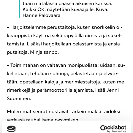
taan ma­ta­las­sa pääs­sä ai­kui­sen kans­sa.
Kaik­ki OK, näy­te­tään ku­vaa­jal­le. Kuva:
Hanne Pa­lo­vaa­ra
– Har­joit­te­lem­me pe­rus­tai­to­ja, kuten snork­ke­lin oi­
keaop­pis­ta käyt­töä sekä rä­py­löil­lä ui­mis­ta ja su­kel­
ta­mis­ta. Li­säk­si har­joi­tel­laan pe­las­ta­mis­ta ja en­sia­
pu­tai­to­ja, Minja sanoo.
– Toi­min­ta­han on val­ta­van mo­ni­puo­lis­ta: ui­daan, su­
kel­le­taan, teh­dään sol­mu­ja, pe­las­te­taan ja el­vy­te­
tään, ope­tel­laan ka­lo­ja ja me­ri­mies­tai­to­ja, kuten me­
ri­merk­ke­jä ja pe­rä­moot­to­ril­la aja­mis­ta, lisää Jenni
Suo­mi­nen.
Mo­lem­mat seu­rat nos­ta­vat tär­keim­mäk­si tai­dok­si
ve­des­sä rau­hal­li­se­na py­sy­mi­sen.
– Vaat­teet pääl­lä uin­tia har­joi­tel­laan nii­den ti­lan­tei­