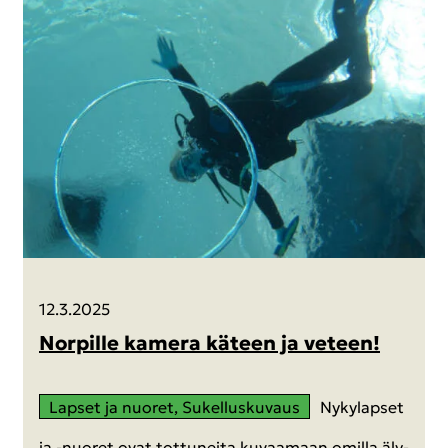
12.3.2025
Nor­pil­le ka­me­ra kä­teen ja ve­teen!
Lap­set ja nuo­ret, Su­kel­lus­ku­vaus
Ny­ky­lap­set
ja -​nuoret ovat tot­tu­nei­ta ku­vaa­maan omil­la äly­