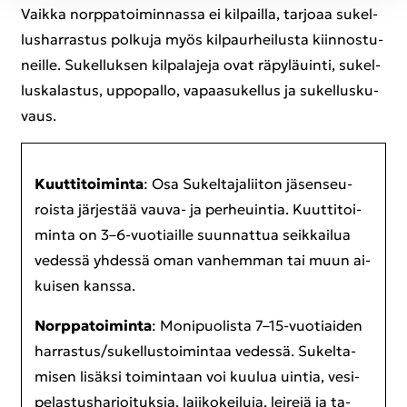
Vaik­ka norp­pa­toi­min­nas­sa ei kil­pail­la, tar­jo­aa su­kel­
lus­har­ras­tus pol­ku­ja myös kil­paur­hei­lus­ta kiin­nos­tu­
neil­le. Su­kel­luk­sen kil­pa­la­je­ja ovat rä­py­lä­uin­ti, su­kel­
lus­ka­las­tus, up­po­pal­lo, va­paa­su­kel­lus ja su­kel­lus­ku­
vaus.
Kuut­ti­toi­min­ta
: Osa Su­kel­ta­ja­lii­ton jä­sen­seu­
rois­ta jär­jes­tää vauva-​ ja per­heuin­tia. Kuut­ti­toi­
min­ta on 3–6-​vuotiaille suun­nat­tua seik­kai­lua
ve­des­sä yh­des­sä oman van­hem­man tai muun ai­
kui­sen kans­sa.
Norp­pa­toi­min­ta
: Mo­ni­puo­lis­ta 7–15-​vuotiaiden
har­ras­tus/su­kel­lus­toi­min­taa ve­des­sä. Su­kel­ta­
mi­sen li­säk­si toi­min­taan voi kuu­lua uin­tia, ve­si­
pe­las­tus­har­joi­tuk­sia, la­ji­ko­kei­lu­ja, lei­re­jä ja ta­