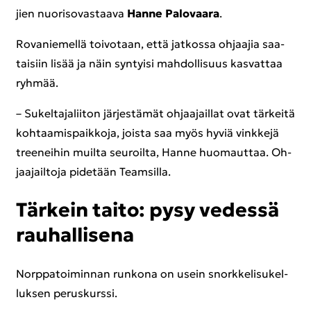
jien nuo­ri­so­vas­taa­va
Hanne Pa­lo­vaa­ra
.
Ro­va­nie­mel­lä toi­vo­taan, että jat­kos­sa oh­jaa­jia saa­
tai­siin lisää ja näin syn­tyi­si mah­dol­li­suus kas­vat­taa
ryh­mää.
– Su­kel­ta­ja­lii­ton jär­jes­tä­mät oh­jaa­jail­lat ovat tär­kei­tä
koh­taa­mis­paik­ko­ja, jois­ta saa myös hyviä vink­ke­jä
tree­nei­hin muil­ta seu­roil­ta, Hanne huo­maut­taa. Oh­
jaa­jail­to­ja pi­de­tään Team­sil­la.
Tär­kein taito: pysy ve­des­sä
rau­hal­li­se­na
Norp­pa­toi­min­nan run­ko­na on usein snork­ke­li­su­kel­
luk­sen pe­rus­kurs­si.