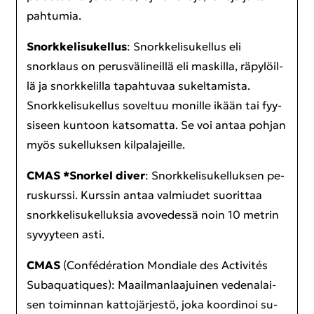
pah­tu­mia.
Snork­ke­li­su­kel­lus
: Snork­ke­li­su­kel­lus eli
snorklaus on pe­rus­vä­li­neil­lä eli mas­kil­la, rä­py­löil­
lä ja snork­ke­lil­la ta­pah­tu­vaa su­kel­ta­mis­ta.
Snork­ke­li­su­kel­lus so­vel­tuu mo­nil­le ikään tai fyy­
si­seen kun­toon kat­so­mat­ta. Se voi antaa poh­jan
myös su­kel­luk­sen kil­pa­la­jeil­le.
CMAS *Snor­kel diver
: Snork­ke­li­su­kel­luk­sen pe­
rus­kurs­si. Kurs­sin antaa val­miu­det suo­rit­taa
snork­ke­li­su­kel­luk­sia avo­ve­des­sä noin 10 met­rin
sy­vyy­teen asti.
CMAS
(Confédération Mon­dia­le des Activités
Su­baqua­tiques): Maa­il­man­laa­jui­nen ve­de­na­lai­
sen toi­min­nan kat­to­jär­jes­tö, joka koor­di­noi su­