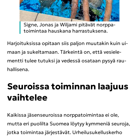
Signe, Jonas ja Wiljami pi­tä­vät norp­pa­
toi­min­taa haus­ka­na har­ras­tuk­se­na.
Har­joi­tuk­sis­sa opi­taan siis pal­jon muu­ta­kin kuin ui­
maan ja su­kel­ta­maan. Tär­kein­tä on, että ve­sie­le­
ment­ti tulee tu­tuk­si ja ve­des­sä osa­taan pysyä rau­
hal­li­se­na.
Seu­rois­sa toi­min­nan laa­juus
vaih­te­lee
Kai­kis­sa jä­sen­seu­rois­sa norp­pa­toi­min­taa ei ole,
mutta eri puo­lil­ta Suo­mea löy­tyy kym­me­niä seu­ro­ja,
jotka toi­min­taa jär­jes­tä­vät. Ur­hei­lusu­kel­lus­ker­ho