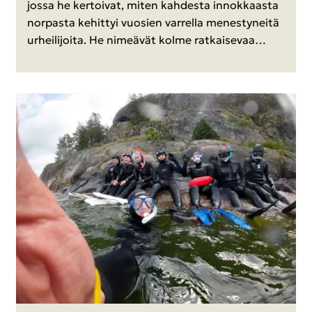
jossa he ker­toi­vat, miten kah­des­ta in­nok­kaas­ta
nor­pas­ta ke­hit­tyi vuo­sien var­rel­la me­nes­ty­nei­tä
ur­hei­li­joi­ta. He ni­meä­vät kolme rat­kai­se­vaa…