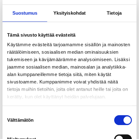
den va­ral­le, jos yl­lät­täen jou­tuu veden va­raan. Har­joi­
Suos­tu­mus
Yk­si­tyis­koh­dat
Tie­to­ja
tuk­sen jäl­keen nuo­ret tie­tä­vät, miltä märät vaat­teet
ihoa vas­ten tun­tu­vat, ker­too Hanne.
Tämä sivusto käyttää evästeitä
Käytämme evästeitä tarjoamamme sisällön ja mainosten
räätälöimiseen, sosiaalisen median ominaisuuksien
tukemiseen ja kävijämäärämme analysoimiseen. Lisäksi
jaamme sosiaalisen median, mainosalan ja analytiikka-
alan kumppaneillemme tietoja siitä, miten käytät
sivustoamme. Kumppanimme voivat yhdistää näitä
tietoja muihin tietoihin, joita olet antanut heille tai joita on
kerätty, kun olet käyttänyt heidän palvelujaan.
Vaa­san ui­ma­hal­lis­sa norp­pat­ree­nien
Suostumuksen
lop­pu­lei­kis­sä pe­lat­tiin ele­fant­ti­jal­ka­pal­
Vält­tä­mä­tön
valinta
loa al­taan sy­väs­sä pääs­sä.