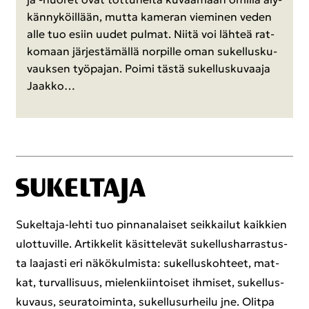
kän­ny­köil­lään, mutta ka­me­ran vie­mi­nen veden
alle tuo esiin uudet pul­mat. Niitä voi läh­teä rat­
ko­maan jär­jes­tä­mäl­lä nor­pil­le oman su­kel­lus­ku­
vauk­sen työ­pa­jan. Poimi tästä su­kel­lus­ku­vaa­ja
Jaak­ko…
Sukeltaja-​lehti tuo pin­na­na­lai­set seik­kai­lut kaik­kien
ulot­tu­vil­le. Ar­tik­ke­lit kä­sit­te­le­vät su­kel­lus­har­ras­tus­
ta laa­jas­ti eri nä­kö­kul­mis­ta: su­kel­lus­koh­teet, mat­
kat, tur­val­li­suus, mie­len­kiin­toi­set ih­mi­set, su­kel­lus­
ku­vaus, seu­ra­toi­min­ta, su­kel­lusur­hei­lu jne. Olit­pa