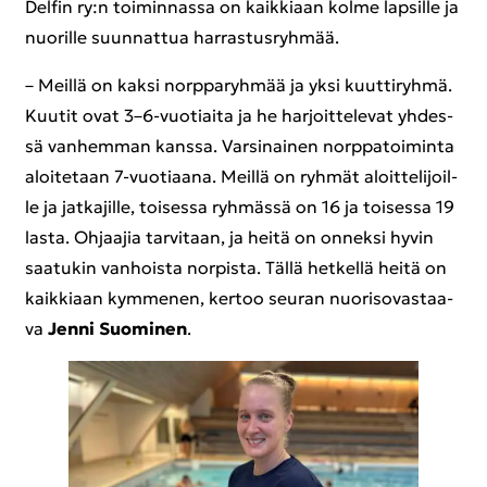
Del­fin ry:n toi­min­nas­sa on kaik­ki­aan kolme lap­sil­le ja
nuo­ril­le suun­nat­tua har­ras­tus­ryh­mää.
– Meil­lä on kaksi norp­pa­ryh­mää ja yksi kuut­ti­ryh­mä.
Kuu­tit ovat 3–6-​vuotiaita ja he har­joit­te­le­vat yh­des­
sä van­hem­man kans­sa. Var­si­nai­nen norp­pa­toi­min­ta
aloi­te­taan 7-​vuotiaana. Meil­lä on ryh­mät aloit­te­li­joil­
le ja jat­ka­jil­le, toi­ses­sa ryh­mäs­sä on 16 ja toi­ses­sa 19
lasta. Oh­jaa­jia tar­vi­taan, ja heitä on on­nek­si hyvin
saa­tu­kin van­hois­ta nor­pis­ta. Tällä het­kel­lä heitä on
kaik­ki­aan kym­me­nen, ker­too seu­ran nuo­ri­so­vas­taa­
va
Jenni Suo­mi­nen
.