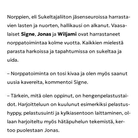
Norp­pien, eli Su­kel­ta­ja­lii­ton jä­sen­seu­rois­sa har­ras­ta­
vien las­ten ja nuor­ten, hal­li­kausi on al­ka­nut. Vaa­sa­
lai­set
Signe
,
Jonas
ja
Wiljami
ovat har­ras­ta­neet
norp­pa­toi­min­taa kolme vuot­ta. Kaik­kien mie­les­tä
pa­ras­ta har­kois­sa ja ta­pah­tu­mis­sa on su­kel­taa ja
uida.
– Norp­pa­toi­min­ta on tosi kivaa ja olen myös saa­nut
uusia ka­ve­rei­ta, kom­men­toi Signe.
– Tär­kein, mitä olen op­pi­nut, on hen­gen­pe­las­tus­tai­
dot. Har­joit­te­luun on kuu­lu­nut esi­mer­kik­si pe­las­tus­
hyp­py, pe­las­tusuin­ti ja kyl­kia­sen­toon lait­ta­mi­nen, ol­
laan har­joi­tel­tu myös hä­tä­pu­he­lun te­ke­mis­tä, ker­
too puo­les­taan Jonas.