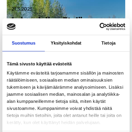
21.3.2025
La­keu­del­le – Etelä-​
Pohjanmaan su­kel­lus­koh­
tei­ta
Suos­tu­mus
Yk­si­tyis­koh­dat
Tie­to­ja
Su­kel­la Suo­mes­sa
Vaik­ka Etelä-​Pohjanmaa
Tämä sivusto käyttää evästeitä
on ta­sais­ta pel­to­mai­se­maa lähes sil­män­kan­ta­
Käytämme evästeitä tarjoamamme sisällön ja mainosten
mat­to­miin ja me­rel­le on pai­koin mat­kaa, pyö­rii
räätälöimiseen, sosiaalisen median ominaisuuksien
tukemiseen ja kävijämäärämme analysoimiseen. Lisäksi
su­kel­lus­toi­min­ta mu­ka­vas­ti myös eri­lais­ten
jaamme sosiaalisen median, mainosalan ja analytiikka-
louhos-​, kaivos-​ ja mont­tu­koh­tei­den an­sios­ta.
alan kumppaneillemme tietoja siitä, miten käytät
Tähän jut­tuun on koot­tu­na…
sivustoamme. Kumppanimme voivat yhdistää näitä
tietoja muihin tietoihin, joita olet antanut heille tai joita on
kerätty, kun olet käyttänyt heidän palvelujaan.