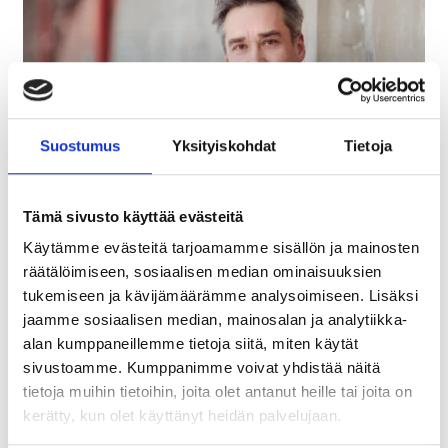
28.8.2025
Su­kel­lus ja vas­tuul­li­suus
Suos­tu­mus
Yk­si­tyis­koh­dat
Tie­to­ja
Pu­heen­vuo­ro
Kun pu­hum­me vas­tuul­li­suu­
Tämä sivusto käyttää evästeitä
des­ta, aja­tuk­sem­me kään­ty­vät hel­pos­ti hii­li­ja­
Käytämme evästeitä tarjoamamme sisällön ja mainosten
lan­jäl­keen, kier­rä­tyk­seen tai kes­tä­vään mat­kai­
räätälöimiseen, sosiaalisen median ominaisuuksien
tukemiseen ja kävijämäärämme analysoimiseen. Lisäksi
luun. Mutta entä kun su­kel­lam­me asias­sa pin­taa
jaamme sosiaalisen median, mainosalan ja analytiikka-
sy­vem­mäl­le? Mitä vas­tuul­li­suus tar­koit­taa meil­
alan kumppaneillemme tietoja siitä, miten käytät
le, jotka toi­mim­me ve­sie­le­men­tin kans­sa…
sivustoamme. Kumppanimme voivat yhdistää näitä
tietoja muihin tietoihin, joita olet antanut heille tai joita on
kerätty, kun olet käyttänyt heidän palvelujaan.