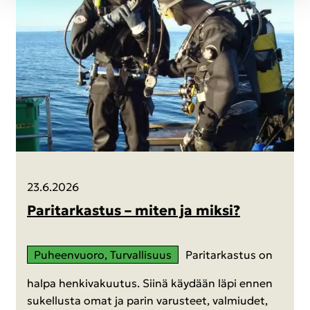
23.6.2026
Pa­ri­tar­kas­tus – miten ja miksi?
Pu­heen­vuo­ro, Tur­val­li­suus
Pa­ri­tar­kas­tus on
halpa hen­ki­va­kuu­tus. Siinä käy­dään läpi ennen
su­kel­lus­ta omat ja parin va­rus­teet, val­miu­det,