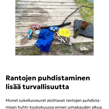
Ran­to­jen puh­dis­ta­mi­nen
lisää tur­val­li­suut­ta
Monet su­kel­lus­seu­rat aloit­ta­vat ran­to­jen puh­dis­ta­
mi­sen huhti–tou­ko­kuus­sa ennen ui­ma­kau­den alkua.