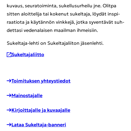
ku­vaus, seu­ra­toi­min­ta, su­kel­lusur­hei­lu jne. Olit­pa
sit­ten aloit­te­li­ja tai ko­ke­nut su­kel­ta­ja, löy­dät ins­pi­
raa­tio­ta ja käy­tän­nön vink­ke­jä, jotka sy­ven­tä­vät suh­
det­ta­si ve­de­na­lai­sen maa­il­man ih­mei­siin.
Sukeltaja-​lehti on Su­kel­ta­ja­lii­ton jä­sen­leh­ti.
Su­kel­ta­ja­liit­to
Toi­mi­tuk­sen yh­teys­tie­dot
Mai­nos­ta­jal­le
Kir­joit­ta­jal­le ja ku­vaa­jal­le
Lataa Sukeltaja-​banneri