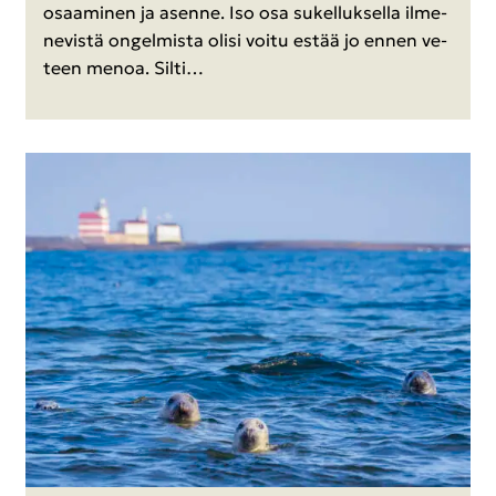
osaa­mi­nen ja asen­ne. Iso osa su­kel­luk­sel­la il­me­
ne­vis­tä on­gel­mis­ta olisi voitu estää jo ennen ve­
teen menoa. Silti…