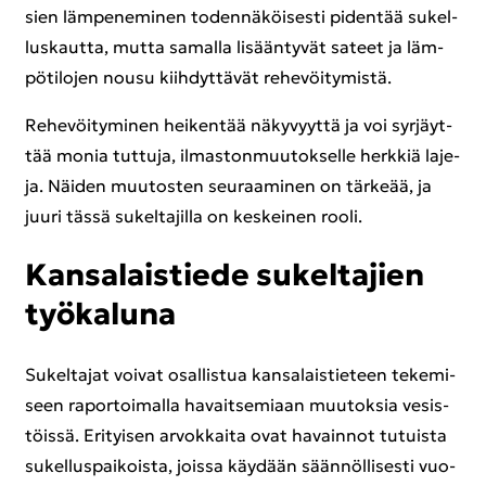
sien läm­pe­ne­mi­nen to­den­nä­köi­ses­ti pi­den­tää su­kel­
lus­kaut­ta, mutta sa­mal­la li­sään­ty­vät sa­teet ja läm­
pö­ti­lo­jen nousu kiih­dyt­tä­vät re­he­vöi­ty­mis­tä.
Re­he­vöi­ty­mi­nen hei­ken­tää nä­ky­vyyt­tä ja voi syr­jäyt­
tää monia tut­tu­ja, il­mas­ton­muu­tok­sel­le herk­kiä la­je­
ja. Näi­den muu­tos­ten seu­raa­mi­nen on tär­ke­ää, ja
juuri tässä su­kel­ta­jil­la on kes­kei­nen rooli.
Kan­sa­lais­tie­de su­kel­ta­jien
työ­ka­lu­na
Su­kel­ta­jat voi­vat osal­lis­tua kan­sa­lais­tie­teen te­ke­mi­
seen ra­por­toi­mal­la ha­vait­se­mi­aan muu­tok­sia ve­sis­
töis­sä. Eri­tyi­sen ar­vok­kai­ta ovat ha­vain­not tu­tuis­ta
su­kel­lus­pai­kois­ta, jois­sa käy­dään sään­nöl­li­ses­ti vuo­