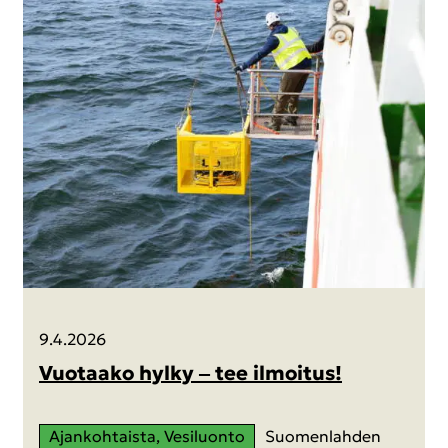
9.4.2026
Vuo­taa­ko hylky ‒ tee il­moi­tus!
Ajan­koh­tais­ta, Ve­si­luon­to
Suo­men­lah­den