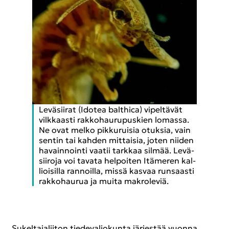
Le­vä­sii­rat (Ido­tea balt­hica) vi­pel­tä­vät
vilk­kaas­ti rak­ko­hau­ru­pus­kien lo­mas­sa.
Ne ovat melko pik­ku­rui­sia otuk­sia, vain
sen­tin tai kah­den mit­tai­sia, joten nii­den
ha­vain­noin­ti vaa­tii tark­kaa sil­mää. Le­vä­
sii­ro­ja voi ta­va­ta hel­poi­ten Itä­me­ren kal­
lioi­sil­la ran­noil­la, missä kas­vaa run­saas­ti
rak­ko­hau­rua ja muita mak­ro­le­viä.
Su­kel­ta­ja­lii­ton tie­de­va­lio­kun­ta jär­jes­tää vuon­na