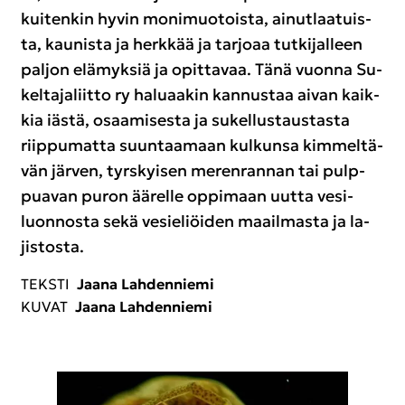
kui­ten­kin hyvin mo­ni­muo­tois­ta, ai­nut­laa­tuis­
ta, kau­nis­ta ja herk­kää ja tar­jo­aa tut­ki­jal­leen
pal­jon elä­myk­siä ja opit­ta­vaa. Tänä vuon­na Su­
kel­ta­ja­liit­to ry ha­lu­aa­kin kan­nus­taa aivan kaik­
kia iästä, osaa­mi­ses­ta ja su­kel­lus­taus­tas­ta
riip­pu­mat­ta suun­taa­maan kul­kun­sa kim­mel­tä­
vän jär­ven, tyrs­kyi­sen me­ren­ran­nan tai pulp­
pua­van puron ää­rel­le op­pi­maan uutta ve­si­
luon­nos­ta sekä ve­sie­liöi­den maa­il­mas­ta ja la­
jis­tos­ta.
TEKS­TI
Jaana Lah­den­nie­mi
KUVAT
Jaana Lah­den­nie­mi