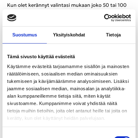
Kun olet ke­rän­nyt va­lin­ta­si mu­kaan joko 50 tai 100
veden asuk­kia ka­saan, lä­he­tä täy­tet­ty tun­nis­tus­lo­
ma­ke säh­kö­pos­tit­se Su­kel­ta­ja­lii­ton toi­mis­toon. Pdf-​
tiedostot voit lä­het­tää va­lo­ku­va­na tai skan­nat­tu­na.
Suos­tu­mus
Yk­si­tyis­koh­dat
Tie­to­ja
Tämän li­säk­si kan­nus­tam­me kir­jaa­maan kaik­ki ha­
vain­not ha­vain­to­paik­koi­neen myös laji.fi tai ina­tu­ra­
Tämä sivusto käyttää evästeitä
list.fi -​tietokantaan, jol­loin ne tuo­vat jat­kos­sa­kin
Käytämme evästeitä tarjoamamme sisällön ja mainosten
bio­lo­geil­le ja tut­ki­joil­le ar­vo­kas­ta tie­toa eri la­jien le­
räätälöimiseen, sosiaalisen median ominaisuuksien
vin­nei­syyk­sis­tä ja ylei­syyk­sis­tä Suo­mes­sa.
tukemiseen ja kävijämäärämme analysoimiseen. Lisäksi
jaamme sosiaalisen median, mainosalan ja analytiikka-
Vuo­den lo­pus­sa ar­vom­me pal­kin­to­ja kaik­kien osal­lis­
alan kumppaneillemme tietoja siitä, miten käytät
tu­nei­den kes­ken.
sivustoamme. Kumppanimme voivat yhdistää näitä
tietoja muihin tietoihin, joita olet antanut heille tai joita on
kerätty, kun olet käyttänyt heidän palvelujaan.
Bon­gaus­lo­mak­keet, op­pai­ta tun­nis­ta­mi­sen
avuk­si ja muuta ma­te­ri­aa­lia löy­dät Su­kel­ta­ja­lii­
Suostumuksen