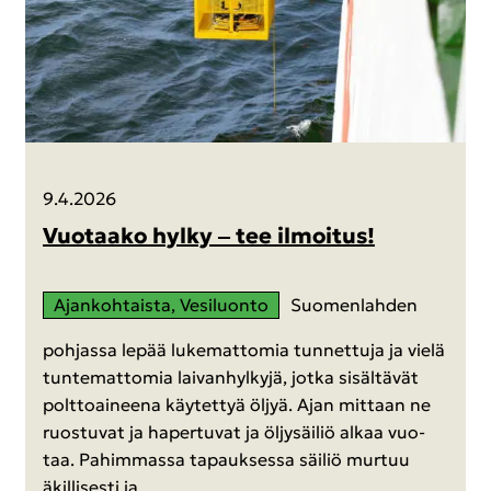
9.4.2026
Vuo­taa­ko hylky ‒ tee il­moi­tus!
Ajan­koh­tais­ta, Ve­si­luon­to
Suo­men­lah­den
poh­jas­sa lepää lu­ke­mat­to­mia tun­net­tu­ja ja vielä
tun­te­mat­to­mia lai­van­hyl­ky­jä, jotka si­säl­tä­vät
polt­toai­nee­na käy­tet­tyä öljyä. Ajan mit­taan ne
ruos­tu­vat ja ha­per­tu­vat ja öl­jy­säi­liö alkaa vuo­
taa. Pa­him­mas­sa ta­pauk­ses­sa säi­liö mur­tuu
äkil­li­ses­ti ja…