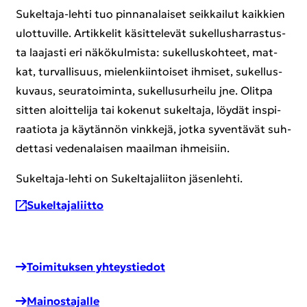
Sukeltaja-​lehti tuo pin­na­na­lai­set seik­kai­lut kaik­kien
ulot­tu­vil­le. Ar­tik­ke­lit kä­sit­te­le­vät su­kel­lus­har­ras­tus­
ta laa­jas­ti eri nä­kö­kul­mis­ta: su­kel­lus­koh­teet, mat­
kat, tur­val­li­suus, mie­len­kiin­toi­set ih­mi­set, su­kel­lus­
ku­vaus, seu­ra­toi­min­ta, su­kel­lusur­hei­lu jne. Olit­pa
sit­ten aloit­te­li­ja tai ko­ke­nut su­kel­ta­ja, löy­dät ins­pi­
raa­tio­ta ja käy­tän­nön vink­ke­jä, jotka sy­ven­tä­vät suh­
det­ta­si ve­de­na­lai­sen maa­il­man ih­mei­siin.
Sukeltaja-​lehti on Su­kel­ta­ja­lii­ton jä­sen­leh­ti.
Su­kel­ta­ja­liit­to
Toi­mi­tuk­sen yh­teys­tie­dot
Mai­nos­ta­jal­le