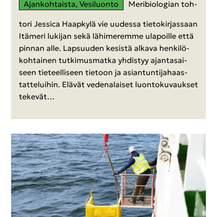
Ajan­koh­tais­ta, Ve­si­luon­to
Me­ri­bio­lo­gian toh­
to­ri Jes­sica Haap­ky­lä vie uu­des­sa tie­to­kir­jas­saan
Itä­me­ri lu­ki­jan sekä lä­hi­me­rem­me ula­poil­le että
pin­nan alle. Lap­suu­den ke­sis­tä al­ka­va hen­ki­lö­
koh­tai­nen tut­ki­mus­mat­ka yh­dis­tyy ajan­ta­sai­
seen tie­teel­li­seen tie­toon ja asian­tun­ti­ja­haas­
tat­te­lui­hin. Elä­vät ve­de­na­lai­set luon­to­ku­vauk­set
te­ke­vät…