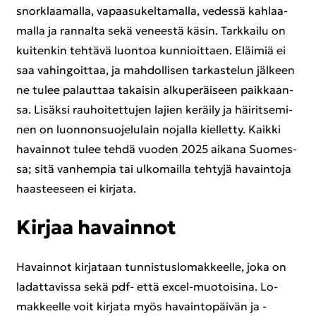
snorklaa­mal­la, va­paa­su­kel­ta­mal­la, ve­des­sä kah­laa­
mal­la ja ran­nal­ta sekä ve­nees­tä käsin. Tark­kai­lu on
kui­ten­kin teh­tä­vä luon­toa kun­nioit­taen. Eläi­miä ei
saa va­hin­goit­taa, ja mah­dol­li­sen tar­kas­te­lun jäl­keen
ne tulee pa­laut­taa ta­kai­sin al­ku­pe­räi­seen paik­kaan­
sa. Li­säk­si rau­hoi­tet­tu­jen la­jien ke­räi­ly ja häi­rit­se­mi­
nen on luon­non­suo­je­lu­lain no­jal­la kiel­let­ty. Kaik­ki
ha­vain­not tulee tehdä vuo­den 2025 ai­ka­na Suo­mes­
sa; sitä van­hem­pia tai ul­ko­mail­la teh­ty­jä ha­vain­to­ja
haas­tee­seen ei kir­ja­ta.
Kir­jaa ha­vain­not
Ha­vain­not kir­ja­taan tun­nis­tus­lo­mak­keel­le, joka on
la­dat­ta­vis­sa sekä pdf- että excel-​muotoisina. Lo­
mak­keel­le voit kir­ja­ta myös ha­vain­to­päi­vän ja -​