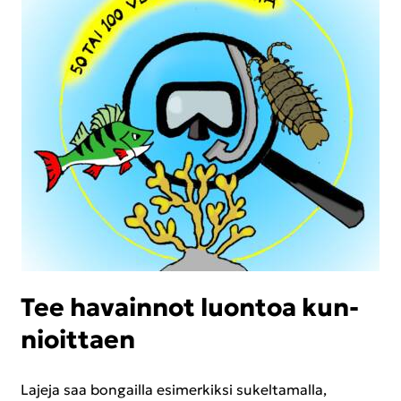
Tee ha­vain­not luon­toa kun­
nioit­taen
La­je­ja saa bon­gail­la esi­mer­kik­si su­kel­ta­mal­la,