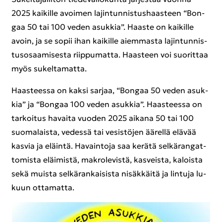
2025 kai­kil­le avoi­men la­jin­tun­nis­tus­haas­teen “Bon­
gaa 50 tai 100 veden asuk­kia”. Haas­te on kai­kil­le
avoin, ja se sopii ihan kai­kil­le ai­em­mas­ta la­jin­tun­nis­
tus­osaa­mi­ses­ta riip­pu­mat­ta. Haas­teen voi suo­rit­taa
myös su­kel­ta­mat­ta.
Haas­tees­sa on kaksi sar­jaa, “Bon­gaa 50 veden asuk­
kia” ja “Bon­gaa 100 veden asuk­kia”. Haas­tees­sa on
tar­koi­tus ha­vai­ta vuo­den 2025 ai­ka­na 50 tai 100
suo­ma­lais­ta, ve­des­sä tai ve­sis­tö­jen ää­rel­lä elä­vää
kas­via ja eläin­tä. Ha­vain­to­ja saa ke­rä­tä sel­kä­ran­gat­
to­mis­ta eläi­mis­tä, mak­ro­le­vis­tä, kas­veis­ta, ka­lois­ta
sekä muis­ta sel­kä­ran­kai­sis­ta ni­säk­käi­tä ja lin­tu­ja lu­
kuun ot­ta­mat­ta.