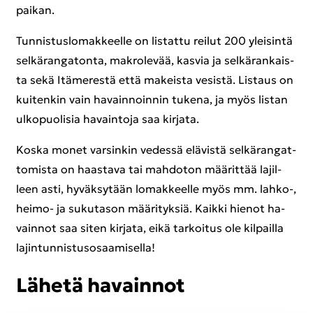
paikan.
Tun­nis­tus­lo­mak­keel­le on lis­tat­tu rei­lut 200 ylei­sin­tä
sel­kä­ran­ga­ton­ta, mak­ro­le­vää, kas­via ja sel­kä­ran­kais­
ta sekä Itä­me­res­tä että ma­keis­ta ve­sis­tä. Lis­taus on
kui­ten­kin vain ha­vain­noin­nin tu­ke­na, ja myös lis­tan
ul­ko­puo­li­sia ha­vain­to­ja saa kir­ja­ta.
Koska monet var­sin­kin ve­des­sä elä­vis­tä sel­kä­ran­gat­
to­mis­ta on haas­ta­va tai mah­do­ton mää­rit­tää la­jil­
leen asti, hy­väk­sy­tään lo­mak­keel­le myös mm. lahko-​,
heimo-​ ja su­ku­ta­son mää­ri­tyk­siä. Kaik­ki hie­not ha­
vain­not saa siten kir­ja­ta, eikä tar­koi­tus ole kil­pail­la
la­jin­tun­nis­tus­osaa­mi­sel­la!
Lä­he­tä ha­vain­not