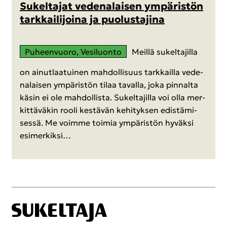
Su­kel­ta­jat ve­de­na­lai­sen ym­pä­ris­tön
tark­kai­li­joi­na ja puo­lus­ta­ji­na
Pu­heen­vuo­ro, Ve­si­luon­to
Meil­lä su­kel­ta­jil­la
on ai­nut­laa­tui­nen mah­dol­li­suus tark­kail­la ve­de­
na­lai­sen ym­pä­ris­tön tilaa ta­val­la, joka pin­nal­ta
käsin ei ole mah­dol­lis­ta. Su­kel­ta­jil­la voi olla mer­
kit­tä­vä­kin rooli kes­tä­vän ke­hi­tyk­sen edis­tä­mi­
ses­sä. Me voim­me toi­mia ym­pä­ris­tön hy­väk­si
esi­mer­kik­si…