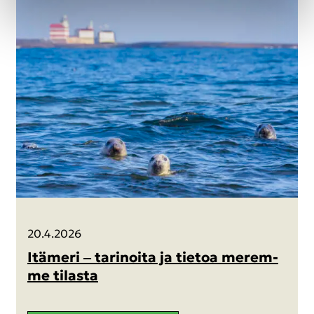
20.4.2026
Itä­me­ri ‒ ta­ri­noi­ta ja tie­toa me­rem­
me ti­las­ta