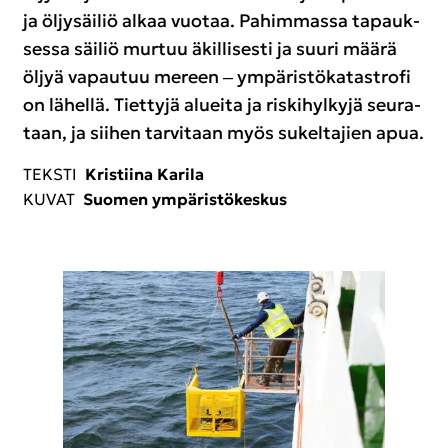
ja öl­jy­säi­liö alkaa vuo­taa. Pa­him­mas­sa ta­pauk­
ses­sa säi­liö mur­tuu äkil­li­ses­ti ja suuri määrä
öljyä va­pau­tuu me­reen ‒ ym­pä­ris­tö­ka­ta­stro­fi
on lä­hel­lä. Tiet­ty­jä aluei­ta ja ris­ki­hyl­ky­jä seu­ra­
taan, ja sii­hen tar­vi­taan myös su­kel­ta­jien apua.
TEKS­TI
Kris­tii­na Ka­ri­la
KUVAT
Suo­men ym­pä­ris­tö­kes­kus