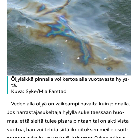
Öl­jy­läik­kä pin­nal­la voi ker­toa alla vuo­ta­vas­ta hy­lys­
tä.
Kuva: Syke/Mia Fars­tad
‒ Veden alla öljyä on vai­keam­pi ha­vai­ta kuin pin­nal­la.
Jos har­ras­ta­ja­su­kel­ta­ja hy­lyl­lä su­kel­taes­saan huo­
maa, että siel­tä tulee pi­sa­ra pin­taan tai on ak­tii­vis­ta
vuo­toa, hän voi tehdä siitä il­moi­tuk­sen meil­le osoit­
tee­seen syke.hylyt@syke.fi, ke­hot­taa Syken eri­kois­