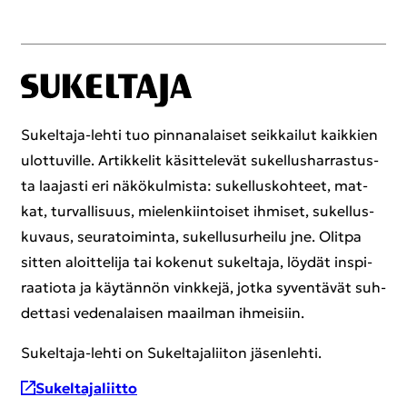
Sukeltaja-​lehti tuo pin­na­na­lai­set seik­kai­lut kaik­kien
ulot­tu­vil­le. Ar­tik­ke­lit kä­sit­te­le­vät su­kel­lus­har­ras­tus­
ta laa­jas­ti eri nä­kö­kul­mis­ta: su­kel­lus­koh­teet, mat­
kat, tur­val­li­suus, mie­len­kiin­toi­set ih­mi­set, su­kel­lus­
ku­vaus, seu­ra­toi­min­ta, su­kel­lusur­hei­lu jne. Olit­pa
sit­ten aloit­te­li­ja tai ko­ke­nut su­kel­ta­ja, löy­dät ins­pi­
raa­tio­ta ja käy­tän­nön vink­ke­jä, jotka sy­ven­tä­vät suh­
det­ta­si ve­de­na­lai­sen maa­il­man ih­mei­siin.
Sukeltaja-​lehti on Su­kel­ta­ja­lii­ton jä­sen­leh­ti.
Su­kel­ta­ja­liit­to