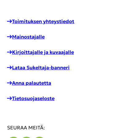
Toi­mi­tuk­sen yh­teys­tie­dot
Mai­nos­ta­jal­le
Kir­joit­ta­jal­le ja ku­vaa­jal­le
Lataa Sukeltaja-​banneri
Anna pa­lau­tet­ta
Tie­to­suo­ja­se­los­te
SEU­RAA MEITÄ: