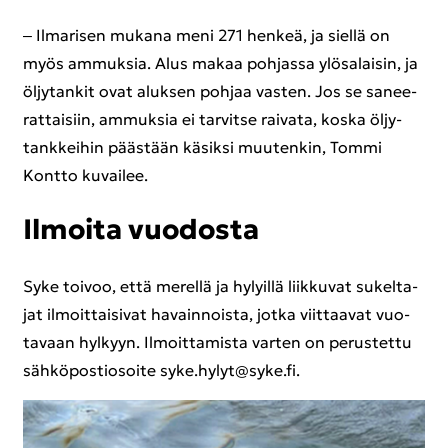
‒ Il­ma­ri­sen mu­ka­na meni 271 hen­keä, ja siel­lä on
myös am­muk­sia. Alus makaa poh­jas­sa ylö­sa­lai­sin, ja
öl­jy­tan­kit ovat aluk­sen poh­jaa vas­ten. Jos se sa­nee­
rat­tai­siin, am­muk­sia ei tar­vit­se rai­va­ta, koska öl­jy­
tank­kei­hin pääs­tään kä­sik­si muu­ten­kin, Tommi
Kont­to ku­vai­lee.
Il­moi­ta vuo­dos­ta
Syke toi­voo, että me­rel­lä ja hy­lyil­lä liik­ku­vat su­kel­ta­
jat il­moit­tai­si­vat ha­vain­nois­ta, jotka viit­taa­vat vuo­
ta­vaan hyl­kyyn. Il­moit­ta­mis­ta var­ten on pe­rus­tet­tu
säh­kö­pos­tio­soi­te syke.hylyt@syke.fi.