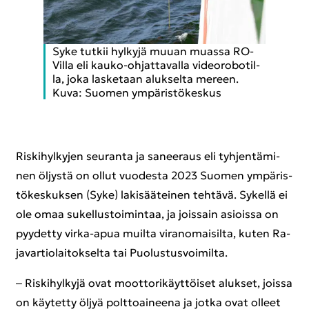
Syke tut­kii hyl­ky­jä muuan muas­sa RO­
Vil­la eli kauko-​ohjattavalla vi­deo­ro­bo­til­
la, joka las­ke­taan aluk­sel­ta me­reen.
Kuva: Suo­men ym­pä­ris­tö­kes­kus
Ris­ki­hyl­ky­jen seu­ran­ta ja sa­nee­raus eli tyh­jen­tä­mi­
nen öl­jys­tä on ollut vuo­des­ta 2023 Suo­men ym­pä­ris­
tö­kes­kuk­sen (Syke) la­ki­sää­tei­nen teh­tä­vä. Sy­kel­lä ei
ole omaa su­kel­lus­toi­min­taa, ja jois­sain asiois­sa on
pyy­det­ty virka-​apua muil­ta vi­ran­omai­sil­ta, kuten Ra­
ja­var­tio­lai­tok­sel­ta tai Puo­lus­tus­voi­mil­ta.
‒ Ris­ki­hyl­ky­jä ovat moot­to­ri­käyt­töi­set aluk­set, jois­sa
on käy­tet­ty öljyä polt­toai­nee­na ja jotka ovat ol­leet