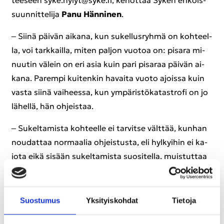
suun­nit­te­li­ja
Panu Hän­ni­nen
.
‒ Siinä päi­vän ai­ka­na, kun su­kel­lus­ryh­mä on koh­teel­
la, voi tark­kail­la, miten pal­jon vuo­toa on: pi­sa­ra mi­
nuu­tin vä­lein on eri asia kuin pari pi­sa­raa päi­vän ai­
ka­na. Pa­rem­pi kui­ten­kin ha­vai­ta vuoto ajois­sa kuin
vasta siinä vai­hees­sa, kun ym­pä­ris­tö­ka­ta­stro­fi on jo
lä­hel­lä, hän oh­jeis­taa.
‒ Su­kel­ta­mis­ta koh­teel­le ei tar­vit­se vält­tää, kun­han
nou­dat­taa nor­maa­lia oh­jeis­tus­ta, eli hyl­kyi­hin ei ka­
jo­ta eikä si­sään su­kel­ta­mis­ta suo­si­tel­la, muis­tut­taa
Panu Hän­ni­nen, ak­tii­vi­su­kel­ta­ja it­se­kin.
Suos­tu­mus
Yk­si­tyis­koh­dat
Tie­to­ja
Jos epäi­let, että hylky