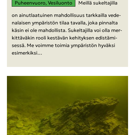
Pu­heen­vuo­ro, Ve­si­luon­to
Meil­lä su­kel­ta­jil­la
on ai­nut­laa­tui­nen mah­dol­li­suus tark­kail­la ve­de­
na­lai­sen ym­pä­ris­tön tilaa ta­val­la, joka pin­nal­ta
käsin ei ole mah­dol­lis­ta. Su­kel­ta­jil­la voi olla mer­
kit­tä­vä­kin rooli kes­tä­vän ke­hi­tyk­sen edis­tä­mi­
ses­sä. Me voim­me toi­mia ym­pä­ris­tön hy­väk­si
esi­mer­kik­si…