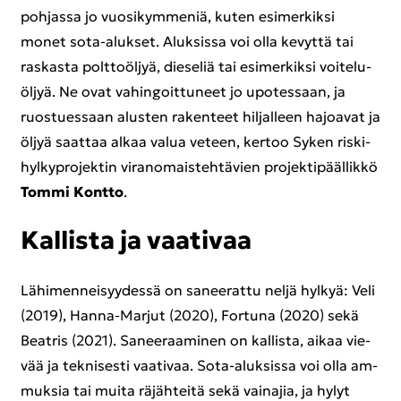
poh­jas­sa jo vuo­si­kym­me­niä, kuten esi­mer­kik­si
monet sota-​alukset. Aluk­sis­sa voi olla ke­vyt­tä tai
ras­kas­ta polt­to­öl­jyä, die­se­liä tai esi­mer­kik­si voi­te­lu­
öl­jyä. Ne ovat va­hin­goit­tu­neet jo upo­tes­saan, ja
ruos­tues­saan alus­ten ra­ken­teet hil­jal­leen ha­joa­vat ja
öljyä saat­taa alkaa valua ve­teen, ker­too Syken ris­ki­
hyl­ky­pro­jek­tin vi­ran­omais­teh­tä­vien pro­jek­ti­pääl­lik­kö
Tommi Kont­to
.
Kal­lis­ta ja vaa­ti­vaa
Lä­hi­men­nei­syy­des­sä on sa­nee­rat­tu neljä hyl­kyä: Veli
(2019), Hanna-​Marjut (2020), For­tu­na (2020) sekä
Beat­ris (2021). Sa­nee­raa­mi­nen on kal­lis­ta, aikaa vie­
vää ja tek­ni­ses­ti vaa­ti­vaa. Sota-​aluksissa voi olla am­
muk­sia tai muita rä­jäh­tei­tä sekä vai­na­jia, ja hylyt