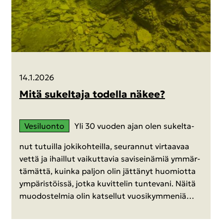
14.1.2026
Mitä su­kel­ta­ja to­del­la näkee?
Ve­si­luon­to
Yli 30 vuo­den ajan olen su­kel­ta­
nut tu­tuil­la jo­ki­koh­teil­la, seu­ran­nut vir­taa­vaa
vettä ja ihail­lut vai­kut­ta­via sa­vi­sei­nä­miä ym­mär­
tä­mät­tä, kuin­ka pal­jon olin jät­tä­nyt huo­miot­ta
ym­pä­ris­töis­sä, jotka ku­vit­te­lin tun­te­va­ni. Näitä
muo­dos­tel­mia olin kat­sel­lut vuo­si­kym­me­niä…