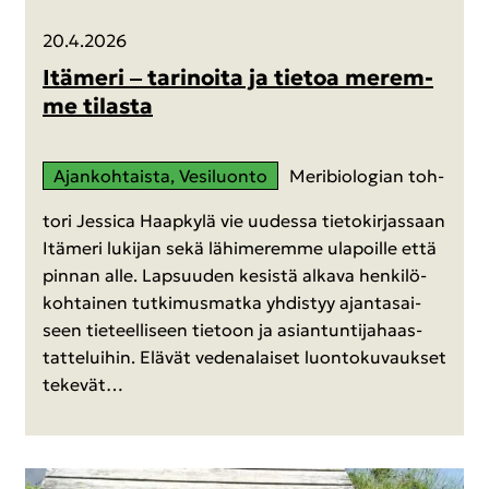
20.4.2026
Itä­me­ri ‒ ta­ri­noi­ta ja tie­toa me­rem­
me ti­las­ta
Ajan­koh­tais­ta, Ve­si­luon­to
Me­ri­bio­lo­gian toh­
to­ri Jes­sica Haap­ky­lä vie uu­des­sa tie­to­kir­jas­saan
Itä­me­ri lu­ki­jan sekä lä­hi­me­rem­me ula­poil­le että
pin­nan alle. Lap­suu­den ke­sis­tä al­ka­va hen­ki­lö­
koh­tai­nen tut­ki­mus­mat­ka yh­dis­tyy ajan­ta­sai­
seen tie­teel­li­seen tie­toon ja asian­tun­ti­ja­haas­
tat­te­lui­hin. Elä­vät ve­de­na­lai­set luon­to­ku­vauk­set
te­ke­vät…