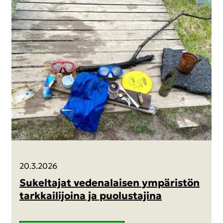
20.3.2026
Su­kel­ta­jat ve­de­na­lai­sen ym­pä­ris­tön
tark­kai­li­joi­na ja puo­lus­ta­ji­na