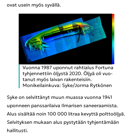
ovat usein myös sy­väl­lä.
Vuon­na 1987 upon­nut rah­tia­lus For­tu­na
tyh­jen­net­tiin öl­jys­tä 2020. Öljyä oli vuo­
ta­nut myös lai­van ra­ken­tei­siin.
Mo­ni­kei­lain­ku­va: Syke/Jorma Ryt­kö­nen
Syke on sel­vit­tä­nyt muun muas­sa vuon­na 1941
upon­neen pans­sa­ri­lai­va Il­ma­ri­sen sa­nee­raa­mis­ta.
Alus si­säl­tää noin 100 000 lit­raa ke­vyt­tä polt­to­öl­jyä.
Sel­vi­tyk­sen mu­kaan alus pys­ty­tään tyh­jen­tä­mään
hal­li­tus­ti.