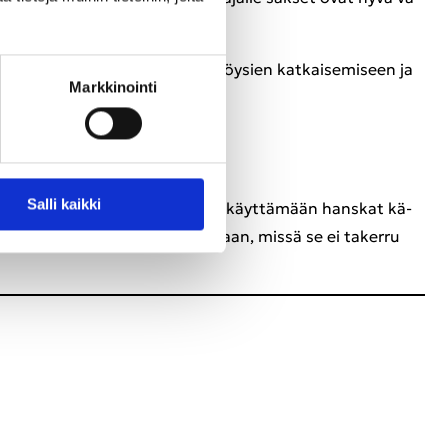
i­net­tä: sa­ha­lai­tai­nen puuk­ko köy­sien kat­kai­se­mi­seen ja
Mark­ki­noin­ti
Salli kaik­ki
ne mikä hy­vän­sä, sitä pitää pys­tyä käyt­tä­mään hans­kat kä­
ää­hän tai muu­hun so­pi­vaan paik­kaan, missä se ei ta­ker­ru