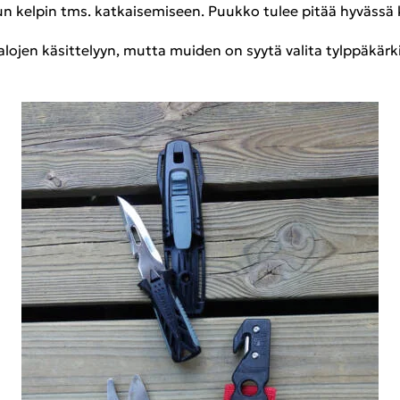
sun kel­pin tms. kat­kai­se­mi­seen. Puuk­ko tulee pitää hy­väs­sä k
 ka­lo­jen kä­sit­te­lyyn, mutta mui­den on syytä va­li­ta tylp­pä­kär­ki