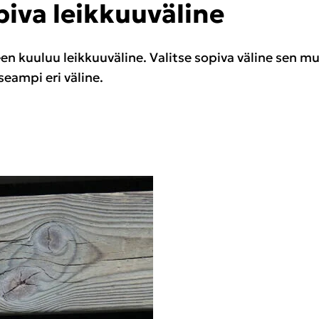
pi­va leik­kuu­vä­li­ne
en kuu­luu leik­kuu­vä­li­ne. Va­lit­se so­pi­va vä­li­ne sen m
eam­pi eri vä­li­ne.