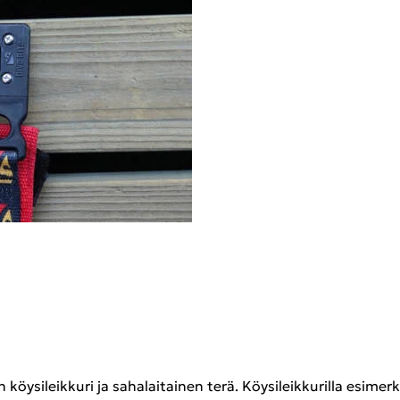
y­si­leik­ku­ri ja sa­ha­lai­tai­nen terä. Köy­si­leik­ku­ril­la esi­me