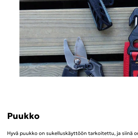
Puuk­ko
Hyvä puuk­ko on su­kel­lus­käyt­töön tar­koi­tet­tu, ja siinä on kö