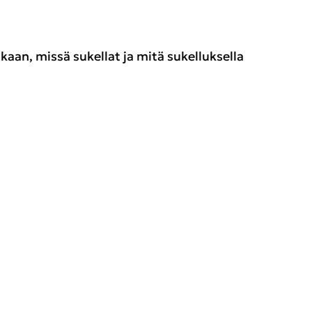
u­kaan, missä su­kel­lat ja mitä su­kel­luk­sel­la