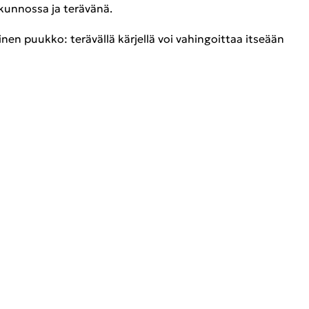
un­nos­sa ja te­rä­vä­nä.
­nen puuk­ko: te­rä­väl­lä kär­jel­lä voi va­hin­goit­taa it­se­ään