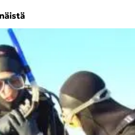
näis­tä