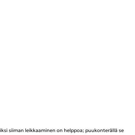
r­kik­si sii­man leik­kaa­mi­nen on help­poa; puu­kon­te­räl­lä se