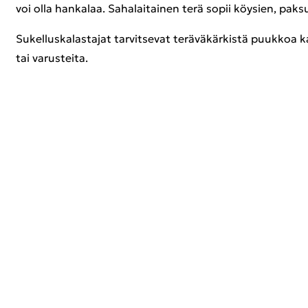
voi olla han­ka­laa. Sa­ha­lai­tai­nen terä sopii köy­sien, pak­
Su­kel­lus­ka­las­ta­jat tar­vit­se­vat te­rä­vä­kär­kis­tä puuk­koa
tai va­rus­tei­ta.