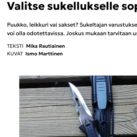
Va­lit­se su­kel­luk­sel­le so­
Puuk­ko, leik­ku­ri vai sak­set? Su­kel­ta­jan va­rus­tuk­se
voi olla odo­tet­ta­vis­sa. Jos­kus mu­kaan tar­vi­taan us
TEKS­TI
Mika Rau­tiai­nen
KUVAT
Ismo Mart­ti­nen