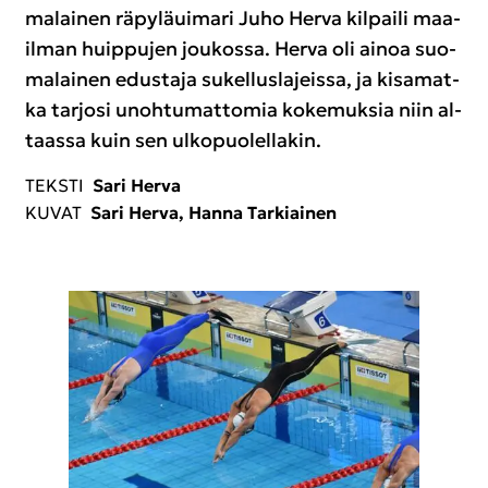
ma­lai­nen rä­py­lä­ui­ma­ri Juho Herva kil­pai­li maa­
il­man huip­pu­jen jou­kos­sa. Herva oli ainoa suo­
ma­lai­nen edus­ta­ja su­kel­lus­la­jeis­sa, ja ki­sa­mat­
ka tar­jo­si unoh­tu­mat­to­mia ko­ke­muk­sia niin al­
taas­sa kuin sen ul­ko­puo­lel­la­kin.
TEKS­TI
Sari Herva
KUVAT
Sari Herva, Hanna Tar­kiai­nen