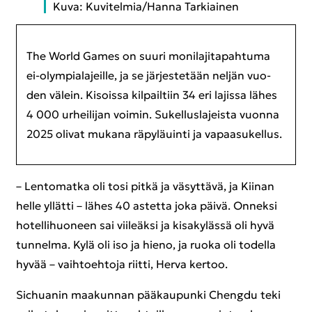
Kuva: Ku­vi­tel­mia/Hanna Tar­kiai­nen
The World Games on suuri mo­ni­la­ji­ta­pah­tu­ma
ei-​olympialajeille, ja se jär­jes­te­tään nel­jän vuo­
den vä­lein. Ki­sois­sa kil­pail­tiin 34 eri la­jis­sa lähes
4 000 ur­hei­li­jan voi­min. Su­kel­lus­la­jeis­ta vuon­na
2025 oli­vat mu­ka­na rä­py­lä­uin­ti ja va­paa­su­kel­lus.
– Len­to­mat­ka oli tosi pitkä ja vä­syt­tä­vä, ja Kii­nan
helle yl­lät­ti – lähes 40 as­tet­ta joka päivä. On­nek­si
ho­tel­li­huo­neen sai vii­leäk­si ja ki­sa­ky­läs­sä oli hyvä
tun­nel­ma. Kylä oli iso ja hieno, ja ruoka oli to­del­la
hyvää – vaih­toeh­to­ja riit­ti, Herva ker­too.
Sic­hua­nin maa­kun­nan pää­kau­pun­ki Cheng­du teki