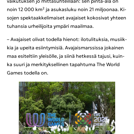
vai­ku­tuk­sen jo mit­ta­suh­teil­laan: sen pinta-​ala on
noin 12 000 km² ja asu­kas­lu­ku noin 21 mil­joo­naa. Ki­
so­jen spek­taak­ke­li­mai­set ava­jai­set ko­ko­si­vat yh­teen
tu­han­sia ur­hei­li­joi­ta ym­pä­ri maa­il­maa.
– Ava­jai­set oli­vat to­del­la hie­not: ilo­tu­li­tuk­sia, musiik­
kia ja upei­ta esiin­ty­mi­siä. Ava­jais­mars­sis­sa jo­kai­nen
maa esi­tel­tiin ylei­söl­le, ja siinä het­kes­sä ta­jusi, kuin­
ka suuri ja mer­ki­tyk­sel­li­nen ta­pah­tu­ma The World
Games to­del­la on.