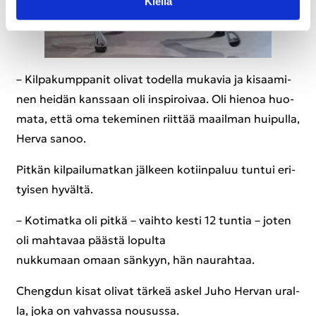
Kiel­lä
– Kil­pa­kump­pa­nit oli­vat to­del­la mu­ka­via ja ki­saa­mi­
nen hei­dän kans­saan oli ins­pi­roi­vaa. Oli hie­noa huo­
ma­ta, että oma te­ke­mi­nen riit­tää maa­il­man hui­pul­la,
Herva sanoo.
Pit­kän kil­pai­lu­mat­kan jäl­keen ko­tiin­pa­luu tun­tui eri­
tyi­sen hy­väl­tä.
– Ko­ti­mat­ka oli pitkä – vaih­to kesti 12 tun­tia – joten
oli mah­ta­vaa pääs­tä lo­pul­ta
nuk­ku­maan omaan sän­kyyn, hän nau­rah­taa.
Cheng­dun kisat oli­vat tär­keä askel Juho Her­van ural­
la, joka on vah­vas­sa nousus­sa.