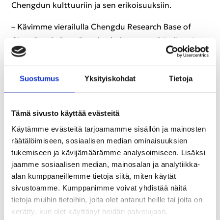
Cheng­dun kult­tuu­riin ja sen eri­koi­suuk­siin.
– Kä­vim­me vie­rai­lul­la Cheng­du Re­search Base of
Giant Panda Bree­ding -​keskuksessa, mikä oli tosi
hieno ko­ke­mus. Pan­dat oli­vat sym­paat­ti­sia, ja opas
ker­toi mie­len­kiin­toi­sia asioi­ta pait­si pan­dois­ta myös
Suos­tu­mus
Yk­si­tyis­koh­dat
Tie­to­ja
Cheng­dun kult­tuu­ris­ta ja his­to­rias­ta.
Tämä sivusto käyttää evästeitä
Käytämme evästeitä tarjoamamme sisällön ja mainosten
räätälöimiseen, sosiaalisen median ominaisuuksien
tukemiseen ja kävijämäärämme analysoimiseen. Lisäksi
jaamme sosiaalisen median, mainosalan ja analytiikka-
alan kumppaneillemme tietoja siitä, miten käytät
sivustoamme. Kumppanimme voivat yhdistää näitä
tietoja muihin tietoihin, joita olet antanut heille tai joita on
kerätty, kun olet käyttänyt heidän palvelujaan.