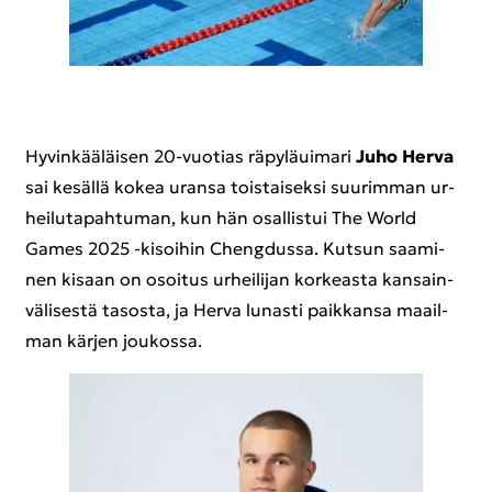
Hy­vin­kää­läi­sen 20-​vuotias rä­py­lä­ui­ma­ri
Juho Herva
sai ke­säl­lä kokea uran­sa tois­tai­sek­si suu­rim­man ur­
hei­lu­ta­pah­tu­man, kun hän osal­lis­tui The World
Games 2025 -​kisoihin Cheng­dus­sa. Kut­sun saa­mi­
nen ki­saan on osoi­tus ur­hei­li­jan kor­keas­ta kan­sain­
vä­li­ses­tä ta­sos­ta, ja Herva lu­nas­ti paik­kan­sa maa­il­
man kär­jen jou­kos­sa.