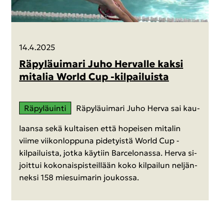
14.4.2025
Rä­py­lä­ui­ma­ri Juho Her­val­le kaksi
mi­ta­lia World Cup -​kilpailuista
Rä­py­lä­uin­ti
Rä­py­lä­ui­ma­ri Juho Herva sai kau­
laan­sa sekä kul­tai­sen että ho­pei­sen mi­ta­lin
viime vii­kon­lop­pu­na pi­de­tyis­tä World Cup -​
kilpailuista, jotka käy­tiin Barce­lo­nas­sa. Herva si­
joit­tui ko­ko­nais­pis­teil­lään koko kil­pai­lun nel­jän­
nek­si 158 mie­sui­ma­rin jou­kos­sa.