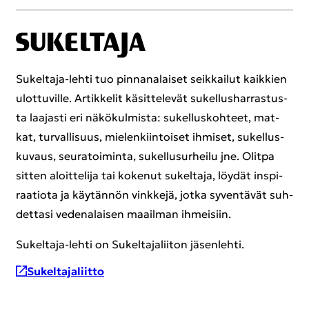
Sukeltaja-​lehti tuo pin­na­na­lai­set seik­kai­lut kaik­kien
ulot­tu­vil­le. Ar­tik­ke­lit kä­sit­te­le­vät su­kel­lus­har­ras­tus­
ta laa­jas­ti eri nä­kö­kul­mis­ta: su­kel­lus­koh­teet, mat­
kat, tur­val­li­suus, mie­len­kiin­toi­set ih­mi­set, su­kel­lus­
ku­vaus, seu­ra­toi­min­ta, su­kel­lusur­hei­lu jne. Olit­pa
sit­ten aloit­te­li­ja tai ko­ke­nut su­kel­ta­ja, löy­dät ins­pi­
raa­tio­ta ja käy­tän­nön vink­ke­jä, jotka sy­ven­tä­vät suh­
det­ta­si ve­de­na­lai­sen maa­il­man ih­mei­siin.
Sukeltaja-​lehti on Su­kel­ta­ja­lii­ton jä­sen­leh­ti.
Su­kel­ta­ja­liit­to