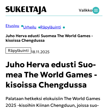
Siir­
Va­lik­ko
ry
—
si­
Etusi­
säl­
Etusi­vu
Ur­hei­lu
Rä­py­lä­uin­ti
vu
töön
Juho Herva edus­ti Suo­mea The World Games -​
kisoissa Cheng­dus­sa
Rä­py­lä­uin­ti
18.11.2025
Juho Herva edus­ti Suo­
mea The World Games -​
kisoissa Cheng­dus­sa
Pa­la­taan het­kek­si elo­kui­siin The World Games
2025 -​kisoihin Kii­nan Cheng­duun, jois­sa suo­