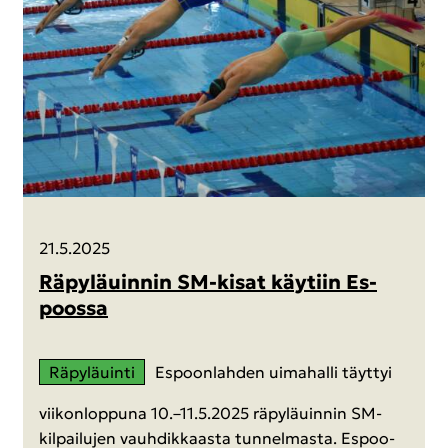
21.5.2025
Rä­py­lä­uin­nin SM-​kisat käy­tiin Es­
poos­sa
Rä­py­lä­uin­ti
Es­poon­lah­den ui­ma­hal­li täyt­tyi
vii­kon­lop­pu­na 10.–11.5.2025 rä­py­lä­uin­nin SM-​
kilpailujen vauh­dik­kaas­ta tun­nel­mas­ta. Es­poo­