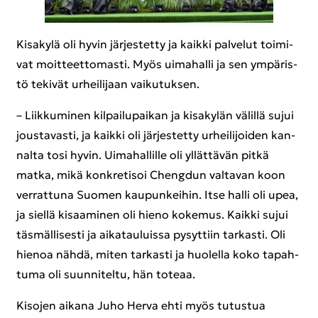
Ki­sa­ky­lä oli hyvin jär­jes­tet­ty ja kaik­ki pal­ve­lut toi­mi­
vat moit­teet­to­mas­ti. Myös ui­ma­hal­li ja sen ym­pä­ris­
tö te­ki­vät ur­hei­li­jaan vai­ku­tuk­sen.
– Liik­ku­mi­nen kil­pai­lu­pai­kan ja ki­sa­ky­län vä­lil­lä sujui
jous­ta­vas­ti, ja kaik­ki oli jär­jes­tet­ty ur­hei­li­joi­den kan­
nal­ta tosi hyvin. Ui­ma­hal­lil­le oli yl­lät­tä­vän pitkä
matka, mikä kon­kre­ti­soi Cheng­dun val­ta­van koon
ver­rat­tu­na Suo­men kau­pun­kei­hin. Itse halli oli upea,
ja siel­lä ki­saa­mi­nen oli hieno ko­ke­mus. Kaik­ki sujui
täs­mäl­li­ses­ti ja ai­ka­tau­luis­sa py­syt­tiin tar­kas­ti. Oli
hie­noa nähdä, miten tar­kas­ti ja huo­lel­la koko ta­pah­
tu­ma oli suun­ni­tel­tu, hän to­te­aa.
Ki­so­jen ai­ka­na Juho Herva ehti myös tu­tus­tua