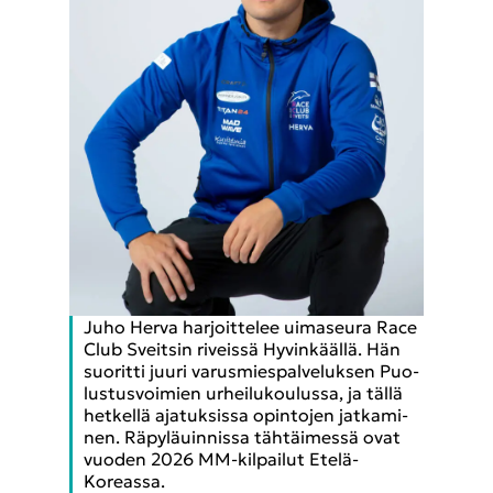
Juho Herva har­joit­te­lee ui­ma­seu­ra Race
Club Sveit­sin ri­veis­sä Hy­vin­kääl­lä. Hän
suo­rit­ti juuri va­rus­mies­pal­ve­luk­sen Puo­
lus­tus­voi­mien ur­hei­lu­kou­lus­sa, ja tällä
het­kel­lä aja­tuk­sis­sa opin­to­jen jat­ka­mi­
nen. Rä­py­lä­uin­nis­sa täh­täi­mes­sä ovat
vuo­den 2026 MM-​kilpailut Etelä-​
Koreassa.