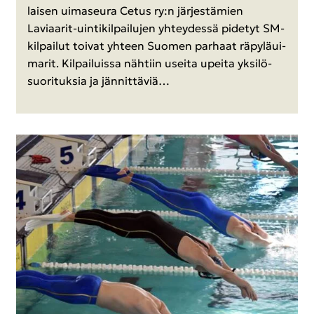
lai­sen ui­ma­seu­ra Cetus ry:n jär­jes­tä­mien
Laviaarit-​uintikilpailujen yh­tey­des­sä pi­de­tyt SM-​
kilpailut toi­vat yh­teen Suo­men par­haat rä­py­lä­ui­
ma­rit. Kil­pai­luis­sa näh­tiin usei­ta upei­ta yk­si­lö­
suo­ri­tuk­sia ja jän­nit­tä­viä…