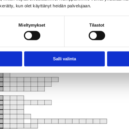
täy­den­ne­tään ohei­seen ris­tik­koon. Ris­ti­kon pohja kan­nat­taa­
n kerätty, kun olet käyttänyt heidän palvelujaan.
Miel­ty­myk­set
Ti­las­tot
Salli va­lin­ta