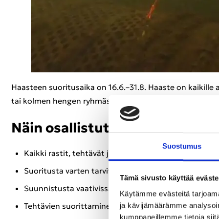
Haas­teen suo­ri­tusai­ka on 16.6.–31.8. Haas­te on kai­kil­le avoi
tai kol­men hen­gen ryh­mäs­sä. Älä su­kel­la yksin! Ethän myös­
Näin osal­lis­tut
Suos­tu­mus
Kaik­ki ras­tit, teh­tä­vät ja vih­jeet ovat Sii­ka­jär­ves­s
Suo­ri­tus­ta var­ten tar­vit­set nor­maa­lin su­kel­lus­va­r
Tämä sivusto käyttää eväste
Suun­nis­tus­ta vaa­ti­vis­sa teh­tä­vis­sä ras­tin etäi­syys 
Käytämme evästeitä tarjoama
Teh­tä­vien suo­rit­ta­mi­nen saat­taa vaa­tia useam­man­kin 
ja kävijämäärämme analysoim
kumppaneillemme tietoja siitä