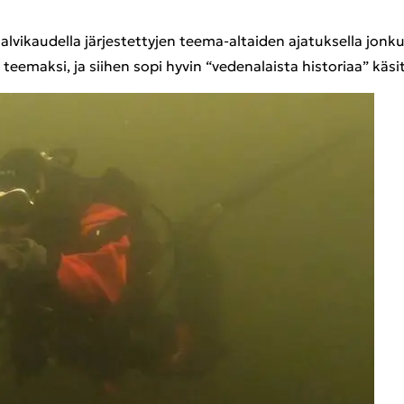
vi­kau­del­la jär­jes­tet­ty­jen teema-​altaiden aja­tuk­sel­la jon­k
e­mak­si, ja sii­hen sopi hyvin “ve­de­na­lais­ta his­to­ri­aa” kä­si