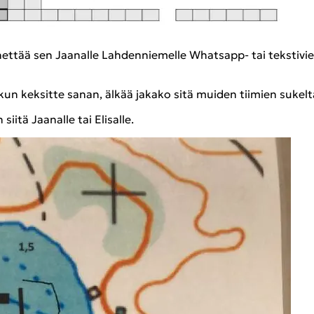
het­tää sen Jaa­nal­le Lah­den­nie­mel­le Whatsapp-​ tai teks­ti­vi
un kek­sit­te sanan, älkää ja­ka­ko sitä mui­den tii­mien su­kel­ta­j
siitä Jaa­nal­le tai Eli­sal­le.