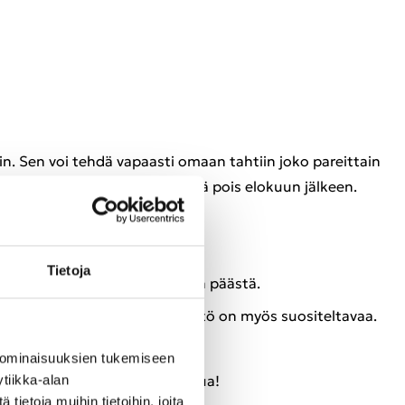
­ka­riin. Sen voi tehdä va­paas­ti omaan tah­tiin joko pa­reit­tain
­na; kaik­ki ke­rä­tään ve­sis­tös­tä pois elo­kuun jäl­keen.
Tie­to­ja
löy­dät van­han ve­den­ot­to­put­ken pääs­tä.
kom­pas­sin. Su­kel­lus­va­lon käyt­tö on myös suo­si­tel­ta­vaa.
 ominaisuuksien tukemiseen
­kel­lus­ten vä­lis­sä on sal­lit­tua!
tiikka-alan
ietoja muihin tietoihin, joita