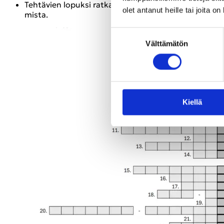
Teh­tä­vien lo­puk­si rat­kai­suk­si muo­dos­tuu sana, joka 
olet antanut heille tai joita o
mis­ta.
Suostumuksen
Vält­tä­mä­tön
valinta
Kiel­lä