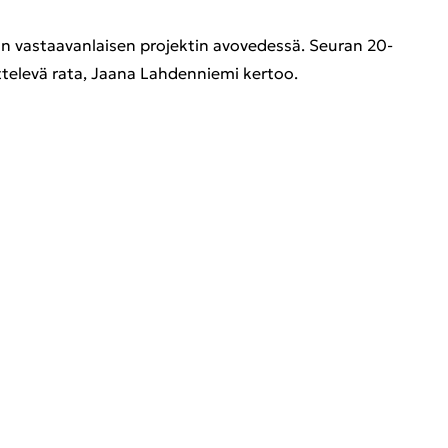
un vas­taa­van­lai­sen pro­jek­tin avo­ve­des­sä. Seu­ran 20-​
t­te­le­vä rata, Jaana Lah­den­nie­mi ker­too.