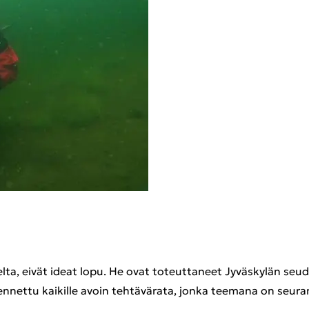
sel­ta, eivät ideat lopu. He ovat to­teut­ta­neet Jy­väs­ky­län seu­du
n­net­tu kai­kil­le avoin teh­tä­vä­ra­ta, jonka tee­ma­na on seu­ran j