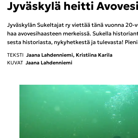
Jy­väs­ky­lä heit­ti Avo­ve­
Jy­väs­ky­län Su­kel­ta­jat ry viet­tää tänä vuon­na 20-​v
haa avo­ve­si­haas­teen mer­keis­sä. Su­kel­la his­to­rian­
ses­ta his­to­rias­ta, ny­ky­het­kes­tä ja tu­le­vas­ta! Pie­
TEKS­TI
Jaana Lah­den­nie­mi, Kris­tii­na Ka­ri­la
KUVAT
Jaana Lah­den­nie­mi