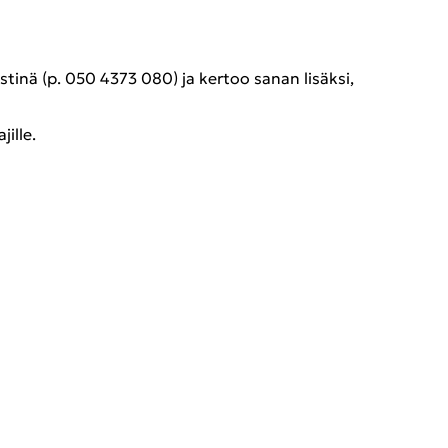
es­ti­nä (p. 050 4373 080) ja ker­too sanan li­säk­si,
il­le.