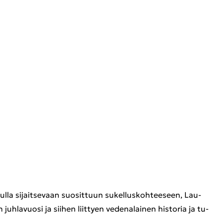
l­la si­jait­se­vaan suo­sit­tuun su­kel­lus­koh­tee­seen, Lau­
uh­la­vuo­si ja sii­hen liit­tyen ve­de­na­lai­nen his­to­ria ja tu­