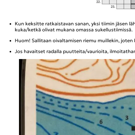
Kun kek­sit­te rat­kais­ta­van sanan, yksi tii­min jäsen lä­
kuka/ketkä oli­vat mu­ka­na omas­sa su­kel­lus­tii­mis­sä.
Huom! Sal­li­taan oi­val­ta­mi­sen riemu muil­le­kin, joten k
Jos ha­vait­set ra­dal­la puut­tei­ta/vau­rioi­ta, il­moi­tat­han 