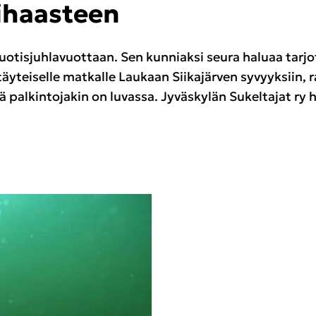
si­haas­teen
uotisjuhlavuottaan. Sen kun­niak­si seura ha­lu­aa tar­jo­ta 
täy­tei­sel­le mat­kal­le Lau­kaan Sii­ka­jär­ven sy­vyyk­siin,
niä pal­kin­to­ja­kin on lu­vas­sa. Jy­väs­ky­län Su­kel­ta­jat r