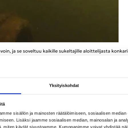
n, ja se so­vel­tuu kai­kil­le su­kel­ta­jil­le aloit­te­li­jas­ta kon
kään siir­rä tai pois­ta ma­te­ri­aa­le­ja ve­des­tä haas­teen ai­ka
Yk­si­tyis­koh­dat
ä veden alla noin 2–7 met­rin sy­vyy­des­sä. En­sim­mäi­sen ras­tin 
us­tuk­sen li­säk­si muis­tiin­pa­no­vä­li­neet (Wetnotes/slate) sekä 
itä
on enin­tään 20 pot­ku­pa­ria.
mme sisällön ja mainosten räätälöimiseen, sosiaalisen median
su­kel­luk­sen Sii­ka­jär­veen. Googlai­lu ja muu tie­don et­sin­tä su
iseen. Lisäksi jaamme sosiaalisen median, mainosalan ja analy
, miten käytät sivustoamme. Kumppanimme voivat yhdistää näitä t