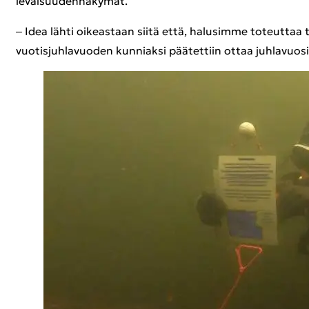
le­vai­suu­den­nä­ky­mät.
‒ Idea lähti oi­keas­taan siitä että, ha­lusim­me to­teut­taa tal­
vuotisjuhlavuoden kun­niak­si pää­tet­tiin ottaa juh­la­vuo­si te