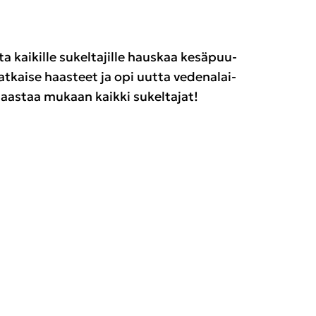
kai­kil­le su­kel­ta­jil­le haus­kaa ke­sä­puu­
 rat­kai­se haas­teet ja opi uutta ve­de­na­lai­
y haas­taa mu­kaan kaik­ki su­kel­ta­jat!