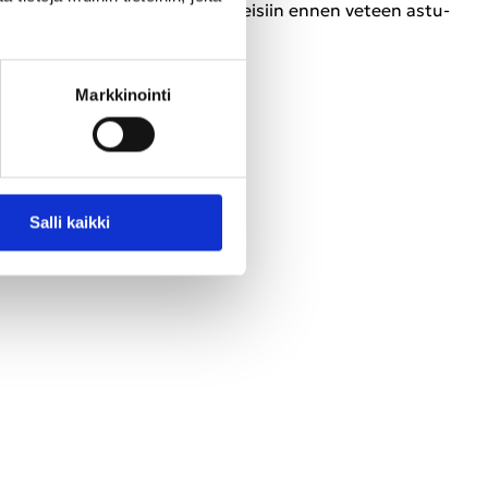
kin laa­tia muis­tiin­pa­no­vä­li­nei­siin ennen ve­teen as­tu­
Mark­ki­noin­ti
Salli kaik­ki