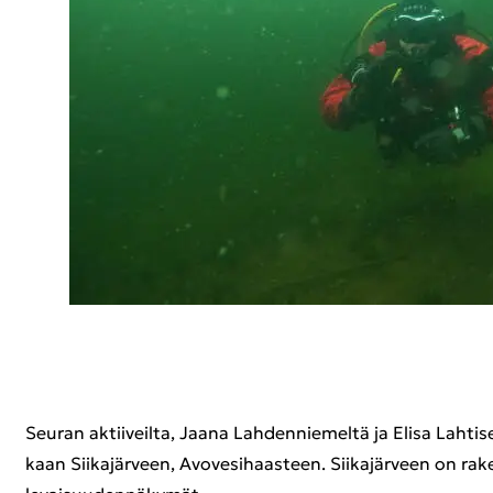
Seu­ran ak­tii­veil­ta, Jaana Lah­den­nie­mel­tä ja Elisa Lah­ti­
kaan Sii­ka­jär­veen, Avo­ve­si­haas­teen. Sii­ka­jär­veen on ra­ke