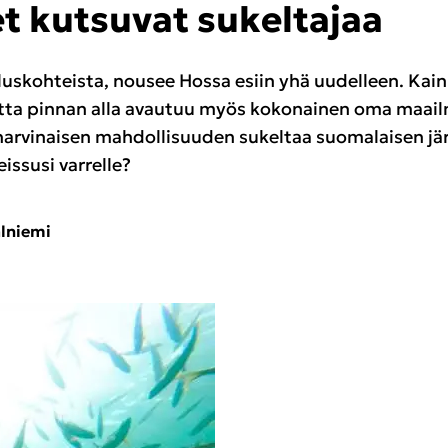
 kut­su­vat su­kel­ta­jaa
us­koh­teis­ta, nousee Hossa esiin yhä uu­del­leen. Kai­nu
mutta pin­nan alla avau­tuu myös ko­ko­nai­nen oma maa­il­m
r­vi­nai­sen mah­dol­li­suu­den su­kel­taa suo­ma­lai­sen jä
s­susi var­rel­le?
l­nie­mi