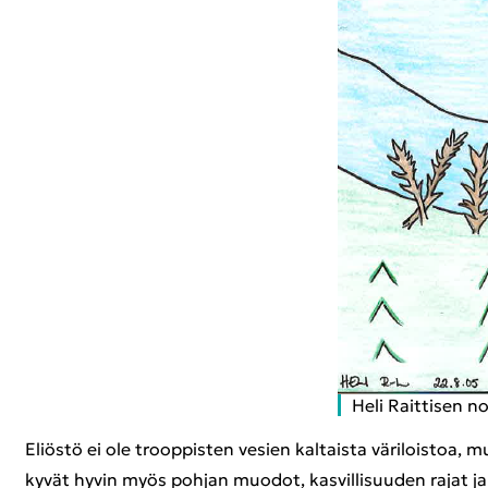
Heli Rait­ti­sen nos
Eliös­tö ei ole troop­pis­ten ve­sien kal­tais­ta vä­ri­lois­toa, 
ky­vät hyvin myös poh­jan muo­dot, kas­vil­li­suu­den rajat ja v