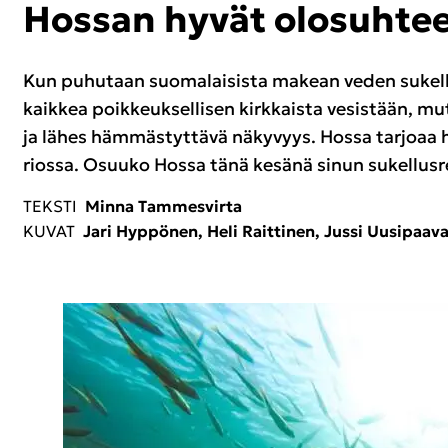
Hos­san hyvät olo­suh­teet
Kun pu­hu­taan suo­ma­lai­sis­ta ma­kean veden su­kel­l
kaik­kea poik­keuk­sel­li­sen kirk­kais­ta ve­sis­tään, 
ja lähes häm­mäs­tyt­tä­vä nä­ky­vyys. Hossa tar­jo­aa ha
rios­sa. Osuu­ko Hossa tänä ke­sä­nä sinun su­kel­lus­rei
TEKS­TI
Minna Tam­mes­vir­ta
KUVAT
Jari Hyp­pö­nen, Heli Rait­ti­nen, Jussi Uusi­paa­va