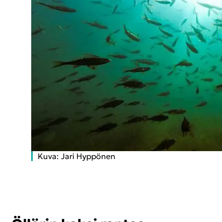
Kuva: Jari Hyp­pö­nen