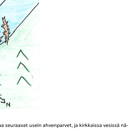
jaa seu­raa­vat usein ah­ven­par­vet, ja kirk­kais­sa ve­sis­sä nä­