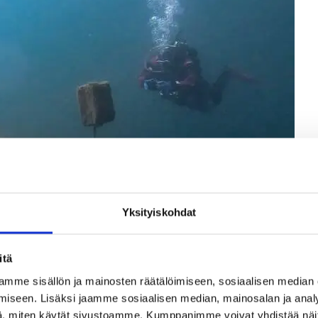
Yk­si­tyis­koh­dat
itä
mme sisällön ja mainosten räätälöimiseen, sosiaalisen median
iseen. Lisäksi jaamme sosiaalisen median, mainosalan ja analy
, miten käytät sivustoamme. Kumppanimme voivat yhdistää näitä t