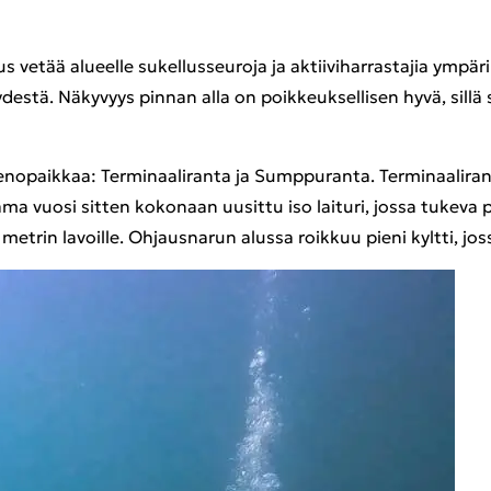
 vetää alu­eel­le su­kel­lus­seu­ro­ja ja ak­tii­vi­har­ras­ta­jia ym­
es­tä. Nä­ky­vyys pin­nan alla on poik­keuk­sel­li­sen hyvä, sillä s
e­no­paik­kaa: Ter­mi­naa­li­ran­ta ja Sump­pu­ran­ta. Ter­mi­naa­li­ra
­ma vuosi sit­ten ko­ko­naan uusit­tu iso lai­tu­ri, jossa tu­ke­va 
2 met­rin la­voil­le. Oh­jaus­na­run alus­sa roik­kuu pieni kylt­ti, 