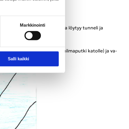
Mark­ki­noin­ti
­net­tu. Yh­dek­sän met­rin la­val­ta löy­tyy tun­ne­li ja
 la­val­ta.
­to­ra­sia ja kompres­so­rin imuil­ma­put­ki ka­tol­le) ja va­
 Luon­to­kes­kuk­sen in­fos­ta.
Salli kaik­ki