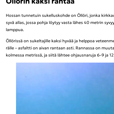
Öl­lö­rin kaksi ran­taa
Hos­san tun­ne­tuin su­kel­lus­koh­de on Öl­lö­ri, jonka kirk­kaus
syvä allas, jossa pohja löy­tyy vasta lähes 40 met­rin sy­vyy­d
lamp­pua.
Öl­lö­ris­sä on su­kel­ta­jil­le kaksi hyvää ja help­poa ve­teen­m
räl­le – as­falt­ti on aivan ran­taan asti. Ran­nas­sa on muu­ta
kol­mes­sa met­ris­sä, ja siitä läh­tee oh­jaus­na­ru­ja 6–9 ja 1