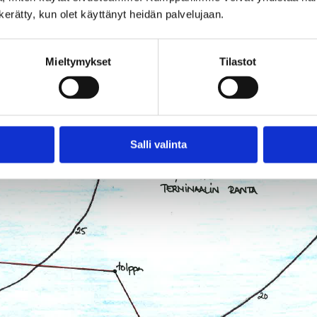
n kerätty, kun olet käyttänyt heidän palvelujaan.
Miel­ty­myk­set
Ti­las­tot
sa ra­ken­net­tu­ja la­vo­ja on tuu­nat­tu ja la­va­ver­kos­toa laa­jen
vauh­ti on ollut kovin hurja, niin no­peus­ra­joi­tus löy­tyy 30 met­rin
ossa on pu­ku­huo­ne, kompres­so­ri­huo­ne (jossa kol­mi­vai­he­pis
t­ta su­kel­ta­jien käy­tös­sä. Avai­men huol­to­ra­ken­nuk­seen saa
Salli va­lin­ta