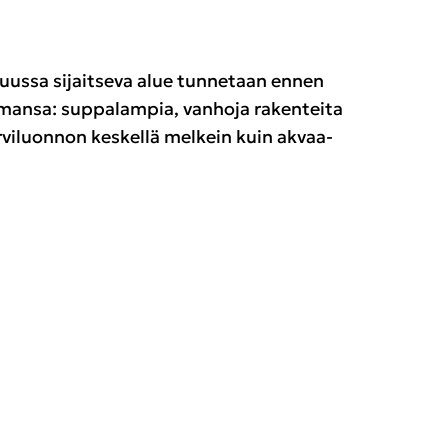
us­sa si­jait­se­va alue tun­ne­taan ennen
an­sa: sup­pa­lam­pia, van­ho­ja ra­ken­tei­ta
r­vi­luon­non kes­kel­lä mel­kein kuin akvaa­