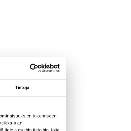
Tie­to­ja
 ominaisuuksien tukemiseen
tiikka-alan
ietoja muihin tietoihin, joita