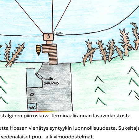
­tal­gi­nen piir­ros­ku­va Ter­mi­naa­li­ran­nan la­va­ver­kos­tos­ta.
mutta Hos­san vie­hä­tys syn­tyy­kin luon­nol­li­suu­des­ta. Su­kel­ta­
e­de­na­lai­set puu- ja ki­vi­muo­dos­tel­mat.