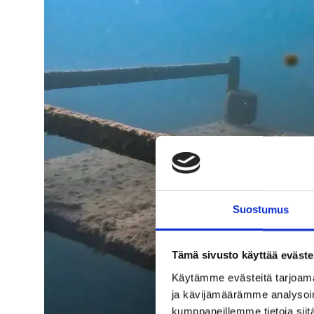
Suos­tu­mus
Tämä sivusto käyttää eväste
Käytämme evästeitä tarjoama
ja kävijämäärämme analysoim
kumppaneillemme tietoja siitä