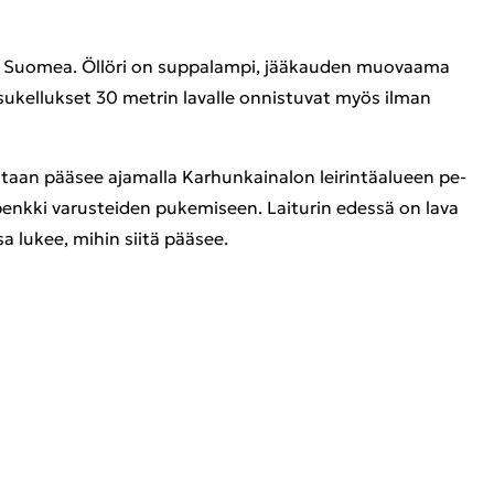
pä­ri Suo­mea. Öl­lö­ri on sup­pa­lam­pi, jää­kau­den muo­vaa­ma
u­kel­luk­set 30 met­rin la­val­le on­nis­tu­vat myös ilman
n­taan pää­see aja­mal­la Kar­hun­kai­na­lon lei­rin­tä­alu­een pe­
penk­ki va­rus­tei­den pu­ke­mi­seen. Lai­tu­rin edes­sä on lava
jossa lukee, mihin siitä pää­see.