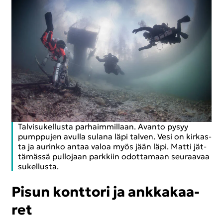
Tal­vi­su­kel­lus­ta par­haim­mil­laan. Avan­to pysyy
pump­pu­jen avul­la su­la­na läpi tal­ven. Vesi on kir­kas­
ta ja au­rin­ko antaa valoa myös jään läpi. Matti jät­
tä­mäs­sä pul­lo­jaan park­kiin odot­ta­maan seu­raa­vaa
su­kel­lus­ta.
Pisun kont­to­ri ja ank­ka­kaa­
ret