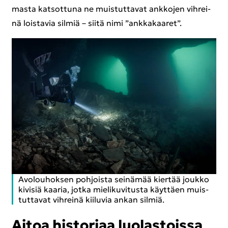
mas­ta kat­sot­tu­na ne muis­tut­ta­vat ank­ko­jen vih­rei­
nä lois­ta­via sil­miä – siitä nimi ”ank­ka­kaa­ret”.
Avo­lou­hok­sen poh­jois­ta sei­nä­mää kier­tää jouk­ko
ki­vi­siä kaa­ria, jotka mie­li­ku­vi­tus­ta käyt­täen muis­
tut­ta­vat vih­rei­nä kii­lu­via ankan sil­miä.
Aitoa his­to­ri­aa luo­las­tois­sa