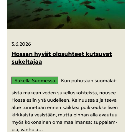
3.6.2026
Hos­san hyvät olo­suh­teet kut­su­vat
su­kel­ta­jaa
Su­kel­la Suo­mes­sa
Kun pu­hu­taan suo­ma­lai­
sis­ta ma­kean veden su­kel­lus­koh­teis­ta, nousee
Hossa esiin yhä uu­del­leen. Kai­nuus­sa si­jait­se­va
alue tun­ne­taan ennen kaik­kea poik­keuk­sel­li­sen
kirk­kais­ta ve­sis­tään, mutta pin­nan alla avau­tuu
myös ko­ko­nai­nen oma maa­il­man­sa: sup­pa­lam­
pia, van­ho­ja…