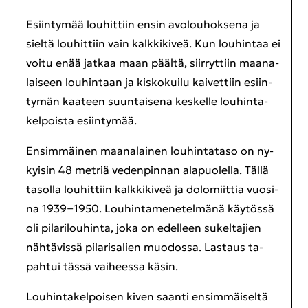
Esiin­ty­mää lou­hit­tiin ensin avo­lou­hok­se­na ja
siel­tä lou­hit­tiin vain kalk­ki­ki­veä. Kun lou­hin­taa ei
voitu enää jat­kaa maan pääl­tä, siir­ryt­tiin maa­na­
lai­seen lou­hin­taan ja kis­ko­kui­lu kai­vet­tiin esiin­
ty­män kaa­teen suun­tai­se­na kes­kel­le lou­hin­ta­
kel­pois­ta esiin­ty­mää.
En­sim­mäi­nen maa­na­lai­nen lou­hin­ta­ta­so on ny­
kyi­sin 48 met­riä ve­den­pin­nan ala­puo­lel­la. Tällä
ta­sol­la lou­hit­tiin kalk­ki­ki­veä ja do­lo­miit­tia vuo­si­
na 1939−1950. Lou­hin­ta­me­ne­tel­mä­nä käy­tös­sä
oli pi­la­ri­lou­hin­ta, joka on edel­leen su­kel­ta­jien
näh­tä­vis­sä pi­la­ri­sa­lien muo­dos­sa. Las­taus ta­
pah­tui tässä vai­hees­sa käsin.
Lou­hin­ta­kel­poi­sen kiven saan­ti en­sim­mäi­sel­tä