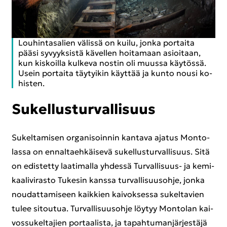
Lou­hin­ta­sa­lien vä­lis­sä on kuilu, jonka por­tai­ta
pääsi sy­vyyk­sis­tä kä­vel­len hoi­ta­maan asioi­taan,
kun kis­koil­la kul­ke­va nos­tin oli muus­sa käy­tös­sä.
Usein por­tai­ta täy­tyi­kin käyt­tää ja kunto nousi ko­
his­ten.
Su­kel­lus­tur­val­li­suus
Su­kel­ta­mi­sen or­ga­ni­soin­nin kan­ta­va aja­tus Mon­to­
las­sa on en­nal­taeh­käi­se­vä su­kel­lus­tur­val­li­suus. Sitä
on edis­tet­ty laa­ti­mal­la yh­des­sä Turvallisuus-​ ja ke­mi­
kaa­li­vi­ras­to Tu­ke­sin kans­sa tur­val­li­suus­oh­je, jonka
nou­dat­ta­mi­seen kaik­kien kai­vok­ses­sa su­kel­ta­vien
tulee si­tou­tua. Tur­val­li­suus­oh­je löy­tyy Mon­to­lan kai­
vos­su­kel­ta­jien por­taa­lis­ta, ja ta­pah­tu­man­jär­jes­tä­jä