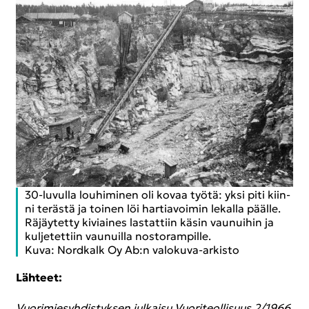
30-​luvulla lou­hi­mi­nen oli kovaa työtä: yksi piti kiin­
ni te­räs­tä ja toi­nen löi har­tia­voi­min le­kal­la pääl­le.
Rä­jäy­tet­ty ki­viai­nes las­tat­tiin käsin vau­nui­hin ja
kul­je­tet­tiin vau­nuil­la nos­to­ram­pil­le.
Kuva: Nord­kalk Oy Ab:n valokuva-​arkisto
Läh­teet:
Vuo­ri­mie­syh­dis­tyk­sen jul­kai­su Vuo­ri­teol­li­suus 2/1966,