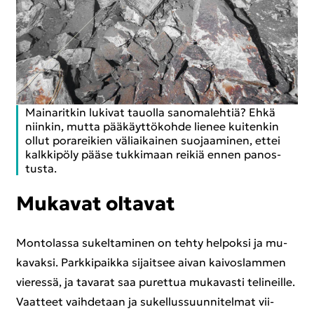
Mai­na­rit­kin lu­ki­vat tauol­la sa­no­ma­leh­tiä? Ehkä
niin­kin, mutta pää­käyt­tö­koh­de lie­nee kui­ten­kin
ollut po­ra­rei­kien vä­liai­kai­nen suo­jaa­mi­nen, ettei
kalk­ki­pö­ly pääse tuk­ki­maan rei­kiä ennen pa­nos­
tus­ta.
Mu­ka­vat ol­ta­vat
Mon­to­las­sa su­kel­ta­mi­nen on tehty hel­pok­si ja mu­
ka­vak­si. Park­ki­paik­ka si­jait­see aivan kai­vos­lam­men
vie­res­sä, ja ta­va­rat saa pu­ret­tua mu­ka­vas­ti te­li­neil­le.
Vaat­teet vaih­de­taan ja su­kel­lus­suun­ni­tel­mat vii­