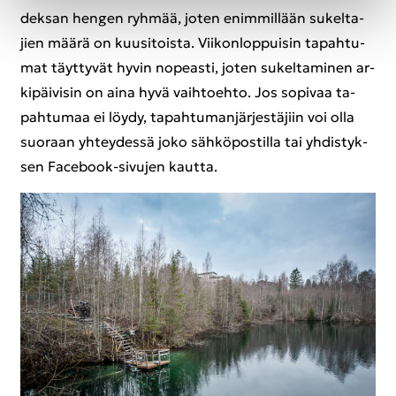
dek­san hen­gen ryh­mää, joten enim­mil­lään su­kel­ta­
jien määrä on kuusi­tois­ta. Vii­kon­lop­pui­sin ta­pah­tu­
mat täyt­ty­vät hyvin no­peas­ti, joten su­kel­ta­mi­nen ar­
ki­päi­vi­sin on aina hyvä vaih­toeh­to. Jos so­pi­vaa ta­
pah­tu­maa ei löydy, ta­pah­tu­man­jär­jes­tä­jiin voi olla
suo­raan yh­tey­des­sä joko säh­kö­pos­til­la tai yh­dis­tyk­
sen Facebook-​sivujen kaut­ta.