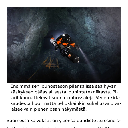
En­sim­mäi­sen lou­hos­ta­son pi­la­ri­sa­lis­sa saa hyvän
kä­si­tyk­sen pää­asial­li­ses­ta lou­hin­ta­tek­nii­kas­ta. Pi­
la­rit kan­nat­te­le­vat suu­ria lou­hos­sa­le­ja. Veden kirk­
kau­des­ta huo­li­mat­ta te­hok­kain­kin su­kel­lus­va­lo va­
lai­see vain pie­nen osan nä­ky­mäs­tä.
Suo­mes­sa kai­vok­set on yleen­sä puh­dis­tet­tu esi­neis­