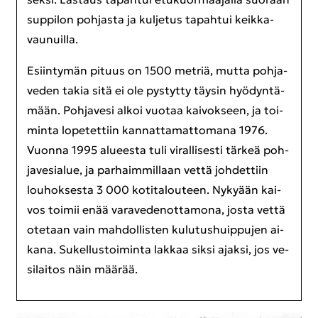
sup­pi­lon poh­jas­ta ja kul­je­tus ta­pah­tui keik­ka­
vau­nuil­la.
Esiin­ty­män pi­tuus on 1500 met­riä, mutta poh­ja­
ve­den takia sitä ei ole pys­tyt­ty täy­sin hyö­dyn­tä­
mään. Poh­ja­ve­si alkoi vuo­taa kai­vok­seen, ja toi­
min­ta lo­pe­tet­tiin kan­nat­ta­mat­to­ma­na 1976.
Vuon­na 1995 alu­ees­ta tuli vi­ral­li­ses­ti tär­keä poh­
ja­ve­sia­lue, ja par­haim­mil­laan vettä joh­det­tiin
lou­hok­ses­ta 3 000 ko­ti­ta­lou­teen. Ny­ky­ään kai­
vos toi­mii enää va­ra­ve­de­not­ta­mo­na, josta vettä
ote­taan vain mah­dol­lis­ten ku­lu­tus­huip­pu­jen ai­
ka­na. Su­kel­lus­toi­min­ta lak­kaa siksi ajak­si, jos ve­
si­lai­tos näin mää­rää.