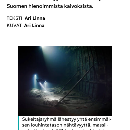
Suo­men hie­noim­mis­ta kai­vok­sis­ta.
TEKS­TI
Ari Linna
KUVAT
Ari Linna
Su­kel­ta­ja­ryh­mä lä­hes­tyy yhtä en­sim­mäi­
sen lou­hin­ta­ta­son näh­tä­vyyt­tä, mas­sii­