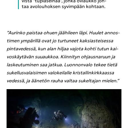
vis­ta "tupla­sei­nää", jonka ovi­auk­ko joh­
taa avo­lou­hok­sen sy­vim­pään koh­taan.
”Au­rin­ko pais­taa ohuen jää­hi­leen läpi. Huu­let an­nos­
ti­men ym­pä­ril­lä ovat jo tur­tu­neet kak­sias­tei­ses­sa
pin­ta­ve­des­sä, kun alan hil­jaa va­jo­ta kohti tutun kai­
vos­käy­tä­vän suu­auk­koa. Kiin­ni­tyn oh­jaus­na­ruun ja
las­keu­tu­mi­nen saa jat­kua. Luon­non­va­lo tekee tietä
su­kel­lus­va­lai­si­men va­lo­kei­lal­le kris­tal­lin­kirk­kaas­sa
ve­des­sä, ja ää­ne­tön rauha val­taa su­kel­ta­jan mie­len.”