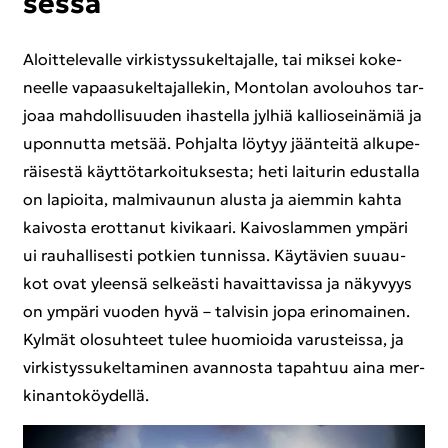
ses­sa
Aloit­te­le­val­le vir­kis­tys­su­kel­ta­jal­le, tai mik­sei ko­ke­
neel­le va­paa­su­kel­ta­jal­le­kin, Mon­to­lan avo­lou­hos tar­
jo­aa mah­dol­li­suu­den ihas­tel­la jyl­hiä kal­lio­sei­nä­miä ja
upon­nut­ta met­sää. Poh­jal­ta löy­tyy jään­tei­tä al­ku­pe­
räi­ses­tä käyt­tö­tar­koi­tuk­ses­ta; heti lai­tu­rin edus­tal­la
on la­pioi­ta, mal­mi­vau­nun alus­ta ja ai­em­min kahta
kai­vos­ta erot­ta­nut ki­vi­kaa­ri. Kai­vos­lam­men ym­pä­ri
ui rau­hal­li­ses­ti pot­kien tun­nis­sa. Käy­tä­vien suu­au­
kot ovat yleen­sä sel­keäs­ti ha­vait­ta­vis­sa ja nä­ky­vyys
on ym­pä­ri vuo­den hyvä – tal­vi­sin jopa erin­omai­nen.
Kyl­mät olo­suh­teet tulee huo­mioi­da va­rus­teis­sa, ja
vir­kis­tys­su­kel­ta­mi­nen avan­nos­ta ta­pah­tuu aina mer­
kin­an­to­köy­del­lä.