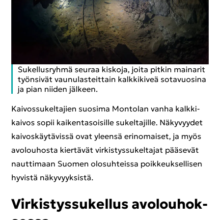
Su­kel­lus­ryh­mä seu­raa kis­ko­ja, joita pit­kin mai­na­rit
työn­si­vät vau­nu­las­teit­tain kalk­ki­ki­veä so­ta­vuo­si­na
ja pian nii­den jäl­keen.
Kai­vos­su­kel­ta­jien suo­si­ma Mon­to­lan vanha kalk­ki­
kai­vos sopii kai­ken­ta­soi­sil­le su­kel­ta­jil­le. Nä­ky­vyy­det
kai­vos­käy­tä­vis­sä ovat yleen­sä erin­omai­set, ja myös
avo­lou­hos­ta kier­tä­vät vir­kis­tys­su­kel­ta­jat pää­se­vät
naut­ti­maan Suo­men olo­suh­teis­sa poik­keuk­sel­li­sen
hy­vis­tä nä­ky­vyyk­sis­tä.
Vir­kis­tys­su­kel­lus avo­lou­hok­