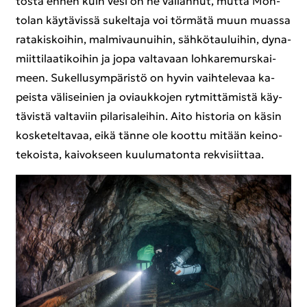
tös­tä ennen kuin vesi on ne val­lan­nut, mutta Mon­
to­lan käy­tä­vis­sä su­kel­ta­ja voi tör­mä­tä muun muas­sa
ra­ta­kis­koi­hin, mal­mi­vau­nui­hin, säh­kö­tau­lui­hin, dy­na­
miit­ti­laa­ti­koi­hin ja jopa val­ta­vaan loh­ka­re­murs­kai­
meen. Su­kel­lusym­pä­ris­tö on hyvin vaih­te­le­vaa ka­
peis­ta vä­li­sei­nien ja ovi­auk­ko­jen ryt­mit­tä­mis­tä käy­
tä­vis­tä val­ta­viin pi­la­ri­sa­lei­hin. Aito his­to­ria on käsin
kos­ke­tel­ta­vaa, eikä tänne ole koot­tu mi­tään kei­no­
te­kois­ta, kai­vok­seen kuu­lu­ma­ton­ta re­kvi­siit­taa.