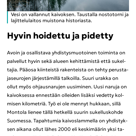
Vesi on val­lan­nut kai­vok­sen. Taus­tal­la nos­to­tor­ni ja
la­jit­te­lu­lai­tos muis­to­na his­to­rias­ta.
Hyvin hoi­det­tu ja pi­det­ty
Avoin ja osal­lis­ta­va yh­dis­tys­muo­toi­nen toi­min­ta on
pal­vel­lut hyvin sekä alu­een ke­hit­tä­mis­tä että su­kel­
ta­jia. Pää­osa kiin­teis­tä ra­ken­teis­ta on tehty pe­rus­ta­
ja­seu­ro­jen jär­jes­tä­mil­lä tal­koil­la. Suuri urak­ka on
ollut myös oh­jaus­na­ru­jen uusi­mi­nen. Uusi na­ru­ja on
kai­vok­ses­sa en­nes­tään ol­lei­den li­säk­si ve­det­ty kol­
mi­sen ki­lo­met­riä. Työ ei ole men­nyt huk­kaan, sillä
Mon­to­la lie­nee tällä het­kel­lä suu­rin su­kel­lus­koh­de
Suo­mes­sa. Ta­pah­tu­mia kai­vos­lam­mel­la on yh­dis­tyk­
sen ai­ka­na ollut lähes 2000 eli kes­ki­mää­rin yksi ta­