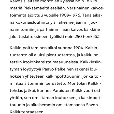
Kai­vos si­jait­see Mon­to­lan ky­läs­sä noin 18 ki­lo­
met­riä Piek­sä­mäel­tä ete­lään. Var­si­nai­nen kai­vos­
toi­min­ta ajoit­tuu vuo­sil­le 1909–1976. Tänä ai­ka­
na ko­ko­nais­lou­hin­ta ylsi lähes nel­jään mil­joo­
naan ton­niin ja par­haim­mil­laan kai­vos kaik­ki­ne
ja­los­tus­lai­tok­si­neen työl­lis­ti noin 250 hen­ki­löä.
Kal­kin polt­ta­mi­nen alkoi vuon­na 1904. Kal­kin­
tuo­tan­to oli aluk­si pien­tuo­tan­toa, ja kalk­ki pol­
tet­tiin ir­to­loh­ka­reis­ta maa­uu­neis­sa. Kalk­kie­siin­
ty­män löy­dyt­tyä Paavo Pal­kei­nen ra­ken­si lou­
hok­sen yh­tey­teen kal­kin­polt­to­uu­nin, jonka toi­
min­taa sit­tem­min pe­rus­tet­tu Mon­to­lan Kalk­ki­
teh­das jat­koi, kun­nes Pa­rais­ten Kalk­ki­vuo­ri osti
yh­tiön, sen omis­ta­man lou­hok­sen ja kal­kin­polt­
to­uu­nin jo ai­kai­sem­min omis­ta­maan­sa Savon
Kalk­ki­teh­taa­seen.