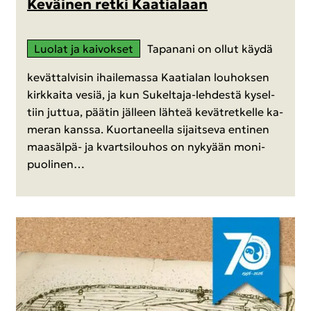
Ke­väi­nen retki Kaa­tia­laan
Luo­lat ja kai­vok­set
Ta­pa­na­ni on ollut käydä
ke­vät­tal­vi­sin ihai­le­mas­sa Kaa­tia­lan lou­hok­sen
kirk­kai­ta vesiä, ja kun Sukeltaja-​lehdestä ky­sel­
tiin jut­tua, pää­tin jäl­leen läh­teä ke­vät­ret­kel­le ka­
me­ran kans­sa. Kuor­ta­neel­la si­jait­se­va en­ti­nen
maasälpä-​ ja kvart­si­lou­hos on ny­ky­ään mo­ni­
puo­li­nen…