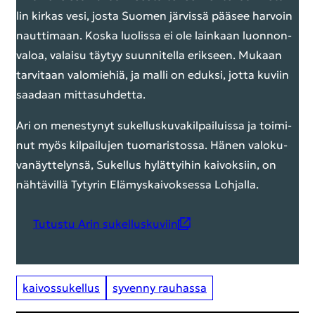
lin kir­kas vesi, josta Suo­men jär­vis­sä pää­see har­voin
naut­ti­maan. Koska luo­lis­sa ei ole lain­kaan luon­non­
va­loa, va­lai­su täy­tyy suun­ni­tel­la erik­seen. Mu­kaan
tar­vi­taan va­lo­mie­hiä, ja malli on eduk­si, jotta ku­viin
saa­daan mit­ta­suh­det­ta.
Ari on me­nes­ty­nyt su­kel­lus­ku­va­kil­pai­luis­sa ja toi­mi­
nut myös kil­pai­lu­jen tuo­ma­ris­tos­sa. Hänen va­lo­ku­
va­näyt­te­lyn­sä, Su­kel­lus hy­lät­tyi­hin kai­vok­siin, on
näh­tä­vil­lä Ty­ty­rin Elä­mys­kai­vok­ses­sa Loh­jal­la.
Tu­tus­tu Arin su­kel­lus­ku­viin
kai­vos­su­kel­lus
sy­ven­ny rau­has­sa