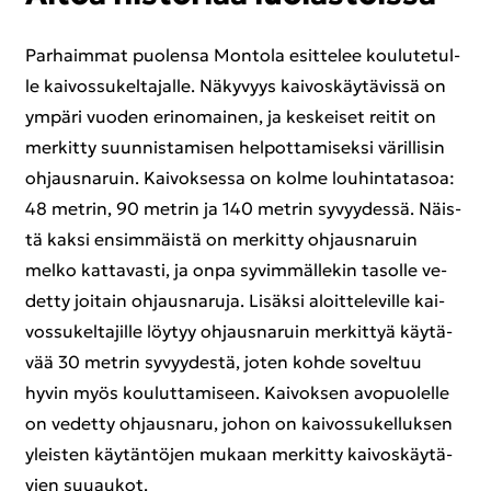
Par­haim­mat puo­len­sa Mon­to­la esit­te­lee kou­lu­te­tul­
le kai­vos­su­kel­ta­jal­le. Nä­ky­vyys kai­vos­käy­tä­vis­sä on
ym­pä­ri vuo­den erin­omai­nen, ja kes­kei­set rei­tit on
mer­kit­ty suun­nis­ta­mi­sen hel­pot­ta­mi­sek­si vä­ril­li­sin
oh­jaus­na­ruin. Kai­vok­ses­sa on kolme lou­hin­ta­ta­soa:
48 met­rin, 90 met­rin ja 140 met­rin sy­vyy­des­sä. Näis­
tä kaksi en­sim­mäis­tä on mer­kit­ty oh­jaus­na­ruin
melko kat­ta­vas­ti, ja onpa sy­vim­mäl­le­kin ta­sol­le ve­
det­ty joi­tain oh­jaus­na­ru­ja. Li­säk­si aloit­te­le­vil­le kai­
vos­su­kel­ta­jil­le löy­tyy oh­jaus­na­ruin mer­kit­tyä käy­tä­
vää 30 met­rin sy­vyy­des­tä, joten kohde so­vel­tuu
hyvin myös kou­lut­ta­mi­seen. Kai­vok­sen avo­puo­lel­le
on ve­det­ty oh­jaus­na­ru, johon on kai­vos­su­kel­luk­sen
yleis­ten käy­tän­tö­jen mu­kaan mer­kit­ty kai­vos­käy­tä­
vien suu­au­kot.