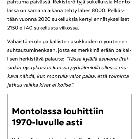
pah­tu­ma päi­väs­sä. Re­kis­te­röi­ty­jä su­kel­luk­sia Mon­to­
las­sa on sa­ma­na ai­ka­na tehty lähes 8000. Pel­käs­
tään vuon­na 2020 su­kel­luk­sia ker­tyi en­nä­tyk­sel­li­set
2150 eli 40 su­kel­lus­ta vii­kos­sa.
Vä­häis­tä ei ole pai­kal­lis­ten asuk­kai­den myön­tei­nen
suh­tau­tu­mi­nen­kaan, josta esi­merk­ki­nä erään pai­kal­
li­sen her­kis­tä­vä pa­lau­te:
”Tässä ky­läl­lä asu­va­na il­tai­
sin­kin pys­ty­kor­van kans­sa pyö­rä­len­kil­lä ol­les­sa mu­
ka­va nähdä, kun mon­tul­la valot palaa, että toi­min­ta
jat­kuu vaik­ka kivet ei ko­li­se”.
Mon­to­las­sa lou­hit­tiin
1970-​luvulle asti