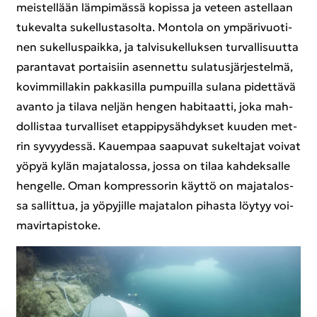
meis­tel­lään läm­pi­mäs­sä ko­pis­sa ja ve­teen as­tel­laan
tu­ke­val­ta su­kel­lus­ta­sol­ta. Mon­to­la on ym­pä­ri­vuo­ti­
nen su­kel­lus­paik­ka, ja tal­vi­su­kel­luk­sen tur­val­li­suut­ta
pa­ran­ta­vat por­tai­siin asen­net­tu su­la­tus­jär­jes­tel­mä,
ko­vim­mil­la­kin pak­ka­sil­la pum­puil­la su­la­na pi­det­tä­vä
avan­to ja ti­la­va nel­jän hen­gen ha­bi­taat­ti, joka mah­
dol­lis­taa tur­val­li­set etap­pi­py­säh­dyk­set kuu­den met­
rin sy­vyy­des­sä. Kau­em­paa saa­pu­vat su­kel­ta­jat voi­vat
yöpyä kylän ma­ja­ta­los­sa, jossa on tilaa kah­dek­sal­le
hen­gel­le. Oman kompres­so­rin käyt­tö on ma­ja­ta­los­
sa sal­lit­tua, ja yö­py­jil­le ma­ja­ta­lon pi­has­ta löy­tyy voi­
ma­vir­ta­pis­to­ke.