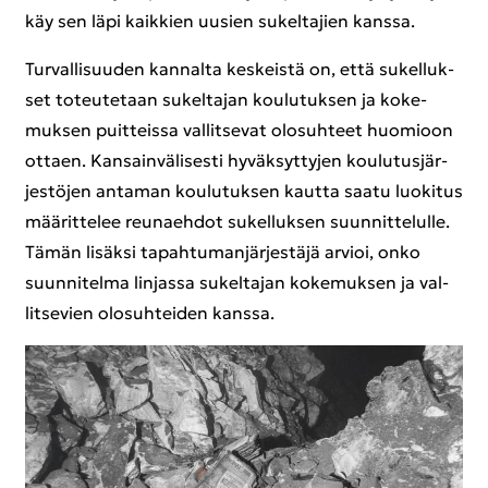
käy sen läpi kaik­kien uusien su­kel­ta­jien kans­sa.
Tur­val­li­suu­den kan­nal­ta kes­keis­tä on, että su­kel­luk­
set to­teu­te­taan su­kel­ta­jan kou­lu­tuk­sen ja ko­ke­
muk­sen puit­teis­sa val­lit­se­vat olo­suh­teet huo­mioon
ot­taen. Kan­sain­vä­li­ses­ti hy­väk­syt­ty­jen kou­lu­tus­jär­
jes­tö­jen an­ta­man kou­lu­tuk­sen kaut­ta saatu luo­ki­tus
mää­rit­te­lee reu­naeh­dot su­kel­luk­sen suun­nit­te­lul­le.
Tämän li­säk­si ta­pah­tu­man­jär­jes­tä­jä ar­vioi, onko
suun­ni­tel­ma lin­jas­sa su­kel­ta­jan ko­ke­muk­sen ja val­
lit­se­vien olo­suh­tei­den kans­sa.