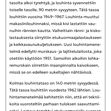
ta­sol­ta alkoi ty­reh­tyä, ja lou­hin­ta sy­ven­net­tiin
toi­sel­le ta­sol­le, 90 met­rin sy­vyy­teen. Tätä tasoa
lou­hit­tiin vuo­si­na 1949−1967. Lou­hin­ta muut­tui
ma­ka­sii­ni­lou­hin­nak­si, missä kivi las­tat­tiin vau­
nui­hin rän­nien kaut­ta. Vai­heit­tain ränni-​ ja kis­ko­
las­tauk­ses­ta siir­ryt­tiin etu­kuor­maa­ja­las­tauk­seen
ja keik­ka­vau­nu­kul­je­tuk­seen. Uusi lou­hin­ta­me­ne­
tel­mä edel­lyt­ti murskaus-​ ja la­jit­te­lu­lai­tos­ta, joka
otet­tiin käyt­töön 1951. Sa­moi­hin ai­koi­hin loh­ka­
re­murs­kain siir­ret­tiin maan­pin­nal­ta kai­vok­seen,
missä se on edel­leen su­kel­ta­jien näh­tä­vis­sä.
Kol­mas lou­hin­ta­ta­so on 140 met­rin sy­vyy­des­sä.
Tätä tasoa lou­hit­tiin vuo­des­ta 1962 läh­tien. Lou­
hin­ta­me­ne­tel­mää ke­hi­tet­tiin niin, että eri tek­nii­
koi­ta vuo­ro­tel­tiin par­haan tu­lok­sen saa­vut­ta­mi­
sek­si. Las­taus ta­pah­tui etu­kuor­maa­jal­la suo­raan