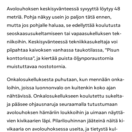
Avo­lou­hok­sen kes­ki­sy­vän­tees­sä sy­vyyt­tä löy­tyy 48
met­riä. Pohja näkyy usein jo pal­jon tätä ennen,
mutta jos poh­jal­le ha­lu­aa, se edel­lyt­tää kou­lu­tus­ta
seos­kaa­susu­kel­ta­mi­seen tai va­paa­su­kel­luk­sen tek­
nii­koi­hin. Kes­ki­sy­vän­tees­sä tek­niik­ka­su­kel­ta­ja voi
pii­pah­taa kai­vok­sen van­has­sa tau­ko­ti­las­sa, ”Pisun
kont­to­ris­sa”, ja kier­tää puis­ta öl­jyn­po­raus­tor­nia
muis­tut­ta­vaa nos­to­tor­nia.
On­ka­lo­su­kel­luk­ses­ta pu­hu­taan, kun men­nään on­ka­
loi­hin, jois­sa luon­non­va­lo on kui­ten­kin koko ajan
näh­tä­vis­sä. On­ka­lo­su­kel­luk­seen kou­lu­tet­tu su­kel­ta­
ja pää­see oh­jaus­na­ru­ja seu­raa­mal­la tu­tus­tu­maan
avo­lou­hok­sen hä­mä­riin louk­koi­hin ja ui­maan näyt­tä­
vien ki­vi­kaa­rien läpi. Pi­la­ri­lou­hin­nan jää­tei­nä näitä ki­
vi­kaa­ria on avo­lou­hok­ses­sa usei­ta, ja tie­tys­tä kul­