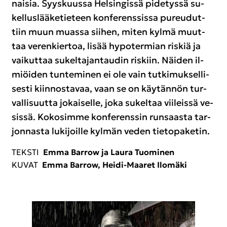
nai­sia. Syys­kuus­sa Hel­sin­gis­sä pi­de­tys­sä su­
kel­lus­lää­ke­tie­teen kon­fe­rens­sis­sa pu­reu­dut­
tiin muun muas­sa sii­hen, miten kylmä muut­
taa ve­ren­kier­toa, lisää hy­po­ter­mian ris­kiä ja
vai­kut­taa su­kel­ta­jan­tau­din ris­kiin. Näi­den il­
miöi­den tun­te­mi­nen ei ole vain tut­ki­muk­sel­li­
ses­ti kiin­nos­ta­vaa, vaan se on käy­tän­nön tur­
val­li­suut­ta jo­kai­sel­le, joka su­kel­taa vii­leis­sä ve­
sis­sä. Ko­ko­sim­me kon­fe­rens­sin run­saas­ta tar­
jon­nas­ta lu­ki­joil­le kyl­män veden tie­to­pa­ke­tin.
TEKS­TI
Emma Barrow ja Laura Tuo­mi­nen
KUVAT
Emma Barrow, Heidi-​Maaret Ilo­mä­ki