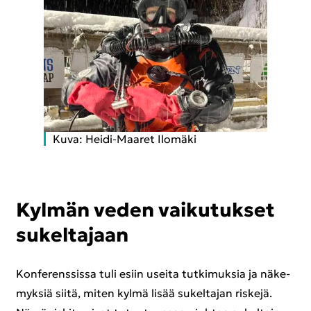
Kuva: Heidi-​Maaret Ilo­mä­ki
Kyl­män veden vai­ku­tuk­set
su­kel­ta­jaan
Kon­fe­rens­sis­sa tuli esiin usei­ta tut­ki­muk­sia ja nä­ke­
myk­siä siitä, miten kylmä lisää su­kel­ta­jan ris­ke­jä.