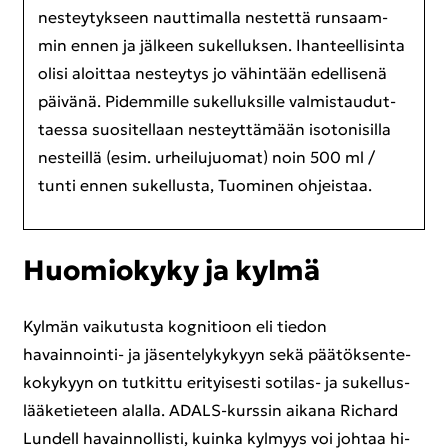
nes­tey­tyk­seen naut­ti­mal­la nes­tet­tä run­saam­
min ennen ja jäl­keen su­kel­luk­sen. Ihan­teel­li­sin­ta
olisi aloit­taa nes­tey­tys jo vä­hin­tään edel­li­se­nä
päi­vä­nä. Pi­dem­mil­le su­kel­luk­sil­le val­mis­tau­dut­
taes­sa suo­si­tel­laan nes­teyt­tä­mään iso­to­ni­sil­la
nes­teil­lä (esim. ur­hei­lu­juo­mat) noin 500 ml /
tunti ennen su­kel­lus­ta, Tuo­mi­nen oh­jeis­taa.
Huo­mio­ky­ky ja kylmä
Kyl­män vai­ku­tus­ta kog­ni­tioon eli tie­don
havainnointi-​ ja jä­sen­te­ly­ky­kyyn sekä pää­tök­sen­te­
ko­ky­kyyn on tut­kit­tu eri­tyi­ses­ti sotilas-​ ja su­kel­lus­
lää­ke­tie­teen alal­la. ADALS-​kurssin ai­ka­na Ric­hard
Lun­dell ha­vain­nol­lis­ti, kuin­ka kyl­myys voi joh­taa hi­