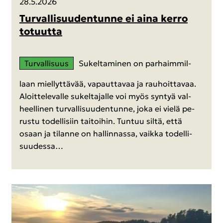
28.5.2026
Tur­val­li­suu­den­tun­ne ei aina kerro
to­tuut­ta
Tur­val­li­suus
Su­kel­ta­mi­nen on par­haim­mil­
laan miel­lyt­tä­vää, va­paut­ta­vaa ja rau­hoit­ta­vaa.
Aloit­te­le­val­le su­kel­ta­jal­le voi myös syn­tyä val­
heel­li­nen tur­val­li­suu­den­tun­ne, joka ei vielä pe­
rus­tu to­del­li­siin tai­toi­hin. Tun­tuu siltä, että
osaan ja ti­lan­ne on hal­lin­nas­sa, vaik­ka to­del­li­
suu­des­sa…