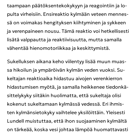
taam­paan pää­tök­sen­te­ko­ky­kyyn ja rea­goin­tiin ja lo­
pul­ta vir­hei­siin. En­si­reak­tio kyl­mään ve­teen men­nes­
sä on voi­ma­kas hen­gi­tyk­sen kiih­ty­mi­nen ja syk­keen
ja ve­ren­pai­neen nousu. Tämä reak­tio voi het­kel­li­ses­ti
li­sä­tä valp­paut­ta ja reak­tii­vi­suut­ta, mutta sa­mal­la
vä­hen­tää hie­no­mo­to­riik­kaa ja kes­kit­ty­mis­tä.
Su­kel­luk­sen ai­ka­na keho vii­len­tyy lisää muun muas­
sa hi­koi­lun ja ym­pä­röi­vän kyl­män veden vuok­si. Su­
kel­ta­jan reak­tio­ai­ka hi­das­tuu ai­vo­jen ve­ren­kier­ron
hi­das­tu­mi­sen myötä, ja sa­mal­la heik­ke­nee tie­don­kä­
sit­te­ly­ky­ky sii­tä­kin huo­li­mat­ta, että su­kel­ta­ja olisi
ko­ke­nut su­kel­ta­maan kyl­mäs­sä ve­des­sä. Eri ih­mis­
ten kyl­män­sie­to­ky­ky vaih­te­lee yk­si­löit­täin. Ylei­ses­ti
Lun­dell muis­tut­taa, että ihon suo­jaa­mi­nen kyl­mäl­tä
on tär­ke­ää, koska vesi joh­taa läm­pöä huo­mat­ta­vas­ti