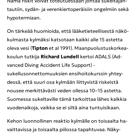
Nämä ris­kit voi­vat to­teu­tues­saan joh­taa su­kel­ta­jan­
tau­tiin, sydän-​ ja ve­ren­kier­to­pe­räi­siin on­gel­miin sekä
hy­po­ter­mi­aan.
On tär­ke­ää huo­mioi­da, että lää­ke­tie­teel­li­ses­tä nä­kö­
kul­mas­ta kyl­mäk­si kat­so­taan kaik­ki alle 15 as­tet­ta
oleva vesi (
Tip­ton
et al 1991). Maan­puo­lus­tus­kor­kea­
kou­lun tut­ki­ja
Ric­hard Lun­dell
ker­toi ADALS (Ad­
vanced Di­ving Acci­dent Life Sup­port) -​
sukellusonnettomuuksien en­si­hoi­to­kurs­sin yh­tey­
des­sä, että suuri osa kyl­mään liit­ty­vis­tä ris­keis­tä
nousee mer­kit­tä­väs­ti veden ol­les­sa 10‒15 as­tet­ta.
Suo­mes­sa su­kel­ta­vil­le tämä tar­koit­taa lähes kaik­kia
vuo­de­nai­ko­ja, vaik­ka se ei siltä aina tun­tui­si­kaan.
Kehon luon­nol­li­nen reak­tio kyl­mäl­le on toi­saal­ta ha­
vait­ta­vis­sa ja toi­saal­ta pii­los­sa ta­pah­tu­vaa. Nä­ky­