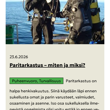
23.6.2026
Pa­ri­tar­kas­tus – miten ja miksi?
Pu­heen­vuo­ro, Tur­val­li­suus
Pa­ri­tar­kas­tus on
halpa hen­ki­va­kuu­tus. Siinä käy­dään läpi ennen
su­kel­lus­ta omat ja parin va­rus­teet, val­miu­det,
osaa­mi­nen ja asen­ne. Iso osa su­kel­luk­sel­la il­me­
ne­vis­tä on­gel­mis­ta olisi voitu estää jo ennen ve­