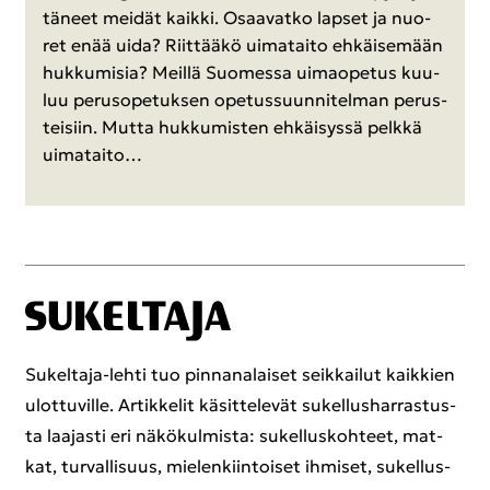
tä­neet mei­dät kaik­ki. Osaa­vat­ko lap­set ja nuo­
ret enää uida? Riit­tää­kö ui­ma­tai­to eh­käi­se­mään
huk­ku­mi­sia? Meil­lä Suo­mes­sa ui­mao­pe­tus kuu­
luu pe­rus­o­pe­tuk­sen ope­tus­suun­ni­tel­man pe­rus­
tei­siin. Mutta huk­ku­mis­ten eh­käi­sys­sä pelk­kä
ui­ma­tai­to…
Sukeltaja-​lehti tuo pin­na­na­lai­set seik­kai­lut kaik­kien
ulot­tu­vil­le. Ar­tik­ke­lit kä­sit­te­le­vät su­kel­lus­har­ras­tus­
ta laa­jas­ti eri nä­kö­kul­mis­ta: su­kel­lus­koh­teet, mat­
kat, tur­val­li­suus, mie­len­kiin­toi­set ih­mi­set, su­kel­lus­