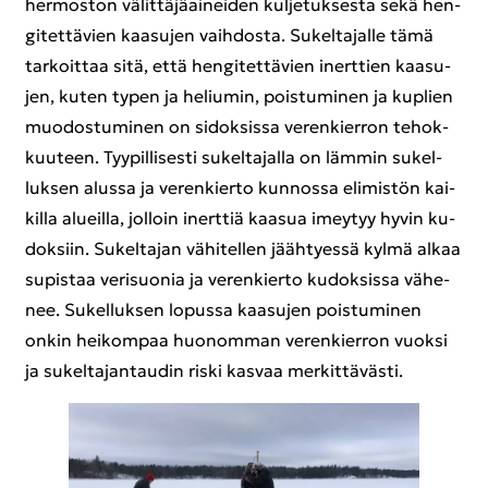
her­mos­ton vä­lit­tä­jä­ai­nei­den kul­je­tuk­ses­ta sekä hen­
gi­tet­tä­vien kaa­su­jen vaih­dos­ta. Su­kel­ta­jal­le tämä
tar­koit­taa sitä, että hen­gi­tet­tä­vien inert­tien kaa­su­
jen, kuten typen ja he­liu­min, pois­tu­mi­nen ja kuplien
muo­dos­tu­mi­nen on si­dok­sis­sa ve­ren­kier­ron te­hok­
kuu­teen. Tyy­pil­li­ses­ti su­kel­ta­jal­la on läm­min su­kel­
luk­sen alus­sa ja ve­ren­kier­to kun­nos­sa eli­mis­tön kai­
kil­la alueil­la, jol­loin inert­tiä kaa­sua imey­tyy hyvin ku­
dok­siin. Su­kel­ta­jan vä­hi­tel­len jääh­tyes­sä kylmä alkaa
su­pis­taa ve­ri­suo­nia ja ve­ren­kier­to ku­dok­sis­sa vä­he­
nee. Su­kel­luk­sen lo­pus­sa kaa­su­jen pois­tu­mi­nen
onkin hei­kom­paa huo­nom­man ve­ren­kier­ron vuok­si
ja su­kel­ta­jan­tau­din riski kas­vaa mer­kit­tä­väs­ti.