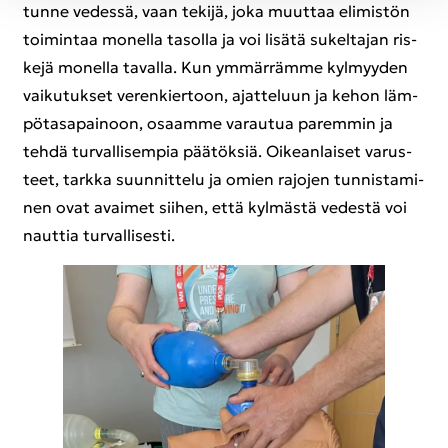
tunne ve­des­sä, vaan te­ki­jä, joka muut­taa eli­mis­tön
toi­min­taa mo­nel­la ta­sol­la ja voi li­sä­tä su­kel­ta­jan ris­
ke­jä mo­nel­la ta­val­la. Kun ym­mär­räm­me kyl­myy­den
vai­ku­tuk­set ve­ren­kier­toon, ajat­te­luun ja kehon läm­
pö­ta­sa­pai­noon, osaam­me va­rau­tua pa­rem­min ja
tehdä tur­val­li­sem­pia pää­tök­siä. Oi­kean­lai­set va­rus­
teet, tark­ka suun­nit­te­lu ja omien ra­jo­jen tun­nis­ta­mi­
nen ovat avai­met sii­hen, että kyl­mäs­tä ve­des­tä voi
naut­tia tur­val­li­ses­ti.