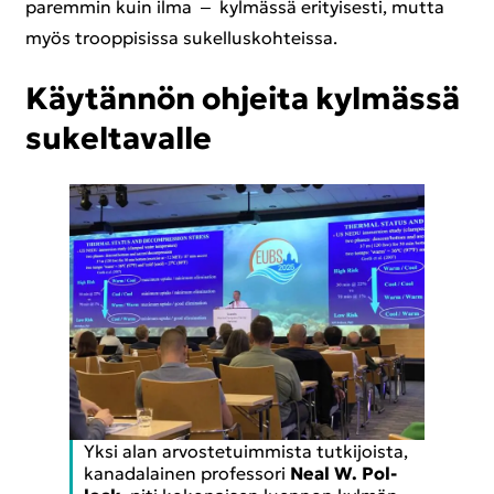
pa­rem­min kuin ilma ‒ kyl­mäs­sä eri­tyi­ses­ti, mutta
myös troop­pi­sis­sa su­kel­lus­koh­teis­sa.
Käy­tän­nön oh­jei­ta kyl­mäs­sä
su­kel­ta­val­le
Yksi alan ar­vos­te­tuim­mis­ta tut­ki­jois­ta,
ka­na­da­lai­nen pro­fes­so­ri
Neal W. Pol­