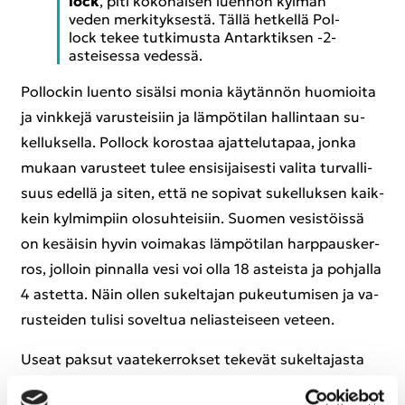
lock
, piti ko­ko­nai­sen luen­non kyl­män
veden mer­ki­tyk­ses­tä. Tällä het­kel­lä Pol­
lock tekee tut­ki­mus­ta An­tark­tik­sen -2-​
asteisessa ve­des­sä.
Pol­loc­kin luen­to si­säl­si monia käy­tän­nön huo­mioi­ta
ja vink­ke­jä va­rus­tei­siin ja läm­pö­ti­lan hal­lin­taan su­
kel­luk­sel­la. Pol­lock ko­ros­taa ajat­te­lu­ta­paa, jonka
mu­kaan va­rus­teet tulee en­si­si­jai­ses­ti va­li­ta tur­val­li­
suus edel­lä ja siten, että ne so­pi­vat su­kel­luk­sen kaik­
kein kyl­mim­piin olo­suh­tei­siin. Suo­men ve­sis­töis­sä
on ke­säi­sin hyvin voi­ma­kas läm­pö­ti­lan harp­paus­ker­
ros, jol­loin pin­nal­la vesi voi olla 18 as­teis­ta ja poh­jal­la
4 as­tet­ta. Näin ollen su­kel­ta­jan pu­keu­tu­mi­sen ja va­
rus­tei­den tu­li­si so­vel­tua ne­lias­tei­seen ve­teen.
Useat pak­sut vaa­te­ker­rok­set te­ke­vät su­kel­ta­jas­ta
köm­pe­lön: vähän kuin ikään­tyi­si vä­lit­tö­mäs­ti 20‒30