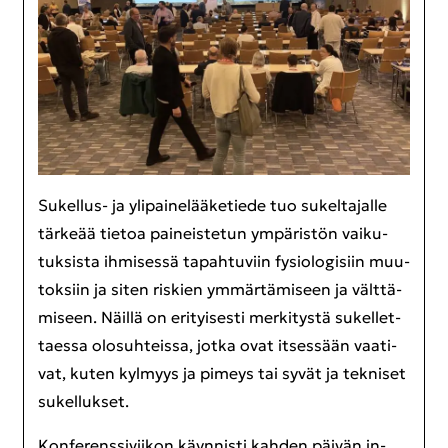
Sukellus-​ ja yli­pai­ne­lää­ke­tie­de tuo su­kel­ta­jal­le
tär­ke­ää tie­toa pai­neis­te­tun ym­pä­ris­tön vai­ku­
tuk­sis­ta ih­mi­ses­sä ta­pah­tu­viin fy­sio­lo­gi­siin muu­
tok­siin ja siten ris­kien ym­mär­tä­mi­seen ja vält­tä­
mi­seen. Näil­lä on eri­tyi­ses­ti mer­ki­tys­tä su­kel­let­
taes­sa olo­suh­teis­sa, jotka ovat it­ses­sään vaa­ti­
vat, kuten kyl­myys ja pi­meys tai syvät ja tek­ni­set
su­kel­luk­set.
Kon­fe­rens­si­vii­kon käyn­nis­ti kah­den päi­vän in­