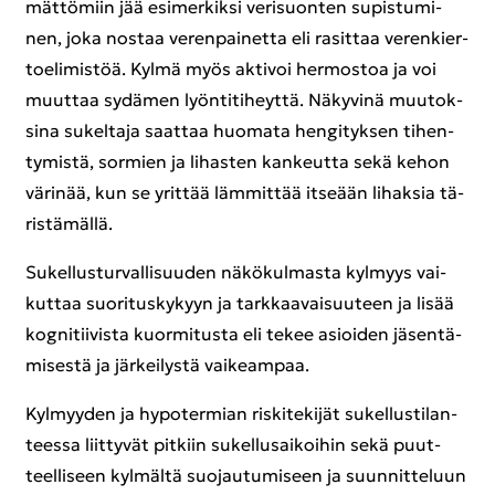
mät­tö­miin jää esi­mer­kik­si ve­ri­suon­ten su­pis­tu­mi­
nen, joka nos­taa ve­ren­pai­net­ta eli ra­sit­taa ve­ren­kier­
toe­li­mis­töä. Kylmä myös ak­ti­voi her­mos­toa ja voi
muut­taa sy­dä­men lyön­ti­ti­heyt­tä. Nä­ky­vi­nä muu­tok­
si­na su­kel­ta­ja saat­taa huo­ma­ta hen­gi­tyk­sen ti­hen­
ty­mis­tä, sor­mien ja li­has­ten kan­keut­ta sekä kehon
vä­ri­nää, kun se yrit­tää läm­mit­tää it­se­ään li­hak­sia tä­
ris­tä­mäl­lä.
Su­kel­lus­tur­val­li­suu­den nä­kö­kul­mas­ta kyl­myys vai­
kut­taa suo­ri­tus­ky­kyyn ja tark­kaa­vai­suu­teen ja lisää
kog­ni­tii­vis­ta kuor­mi­tus­ta eli tekee asioi­den jä­sen­tä­
mi­ses­tä ja jär­kei­lys­tä vai­keam­paa.
Kyl­myy­den ja hy­po­ter­mian ris­ki­te­ki­jät su­kel­lus­ti­lan­
tees­sa liit­ty­vät pit­kiin su­kel­lusai­koi­hin sekä puut­
teel­li­seen kyl­mäl­tä suo­jau­tu­mi­seen ja suun­nit­te­luun