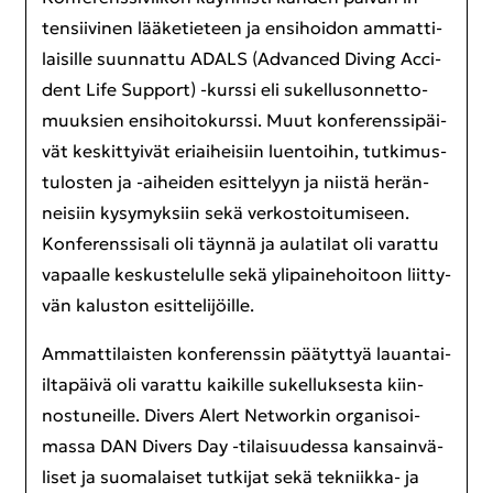
ten­sii­vi­nen lää­ke­tie­teen ja en­si­hoi­don am­mat­ti­
lai­sil­le suun­nat­tu ADALS (Ad­vanced Di­ving Acci­
dent Life Sup­port) -​kurssi eli su­kel­luson­net­to­
muuk­sien en­si­hoi­to­kurs­si. Muut kon­fe­rens­si­päi­
vät kes­kit­tyi­vät eriai­hei­siin luen­toi­hin, tut­ki­mus­
tu­los­ten ja -​aiheiden esit­te­lyyn ja niis­tä he­rän­
nei­siin ky­sy­myk­siin sekä ver­kos­toi­tu­mi­seen.
Kon­fe­rens­si­sa­li oli täyn­nä ja au­la­ti­lat oli va­rat­tu
va­paal­le kes­kus­te­lul­le sekä yli­pai­ne­hoi­toon liit­ty­
vän ka­lus­ton esit­te­li­jöil­le.
Am­mat­ti­lais­ten kon­fe­rens­sin pää­tyt­tyä lauantai-​
iltapäivä oli va­rat­tu kai­kil­le su­kel­luk­ses­ta kiin­
nos­tu­neil­le. Di­vers Alert Networkin or­ga­ni­soi­
mas­sa DAN Di­vers Day -​tilaisuudessa kan­sain­vä­
li­set ja suo­ma­lai­set tut­ki­jat sekä tekniikka-​ ja