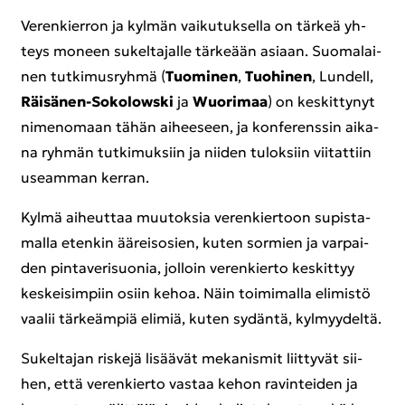
Ve­ren­kier­ron ja kyl­män vai­ku­tuk­sel­la on tär­keä yh­
teys mo­neen su­kel­ta­jal­le tär­ke­ään asi­aan. Suo­ma­lai­
nen tut­ki­mus­ryh­mä (
Tuo­mi­nen
,
Tuo­hi­nen
, Lun­dell,
Räisänen-​Sokolowski
ja
Wuorimaa
) on kes­kit­ty­nyt
ni­me­no­maan tähän ai­hee­seen, ja kon­fe­rens­sin ai­ka­
na ryh­män tut­ki­muk­siin ja nii­den tu­lok­siin vii­tat­tiin
useam­man ker­ran.
Kylmä ai­heut­taa muu­tok­sia ve­ren­kier­toon su­pis­ta­
mal­la eten­kin ää­rei­so­sien, kuten sor­mien ja var­pai­
den pin­ta­ve­ri­suo­nia, jol­loin ve­ren­kier­to kes­kit­tyy
kes­kei­sim­piin osiin kehoa. Näin toi­mi­mal­la eli­mis­tö
vaa­lii tär­keäm­piä eli­miä, kuten sy­dän­tä, kyl­myy­del­tä.
Su­kel­ta­jan ris­ke­jä li­sää­vät me­ka­nis­mit liit­ty­vät sii­
hen, että ve­ren­kier­to vas­taa kehon ra­vin­tei­den ja