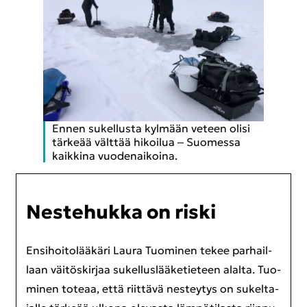
Ennen su­kel­lus­ta kyl­mään ve­teen olisi
tär­ke­ää vält­tää hi­koi­lua ‒ Suo­mes­sa
kaik­ki­na vuo­de­nai­koi­na.
Nes­te­huk­ka on riski
En­si­hoi­to­lää­kä­ri Laura Tuo­mi­nen tekee par­hail­
laan väi­tös­kir­jaa su­kel­lus­lää­ke­tie­teen alal­ta. Tuo­
mi­nen to­te­aa, että riit­tä­vä nes­tey­tys on su­kel­ta­