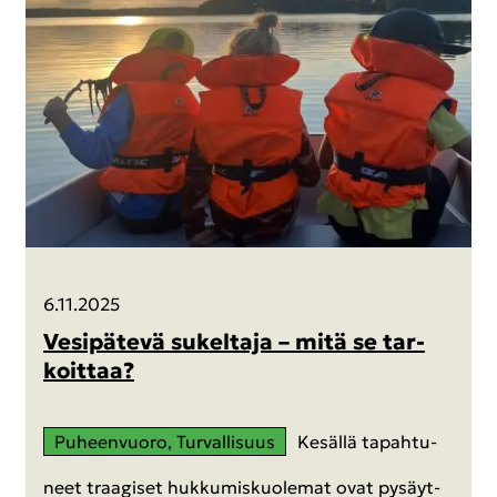
6.11.2025
Ve­si­pä­te­vä su­kel­ta­ja – mitä se tar­
koit­taa?
Pu­heen­vuo­ro, Tur­val­li­suus
Ke­säl­lä ta­pah­tu­
neet traa­gi­set huk­ku­mis­kuo­le­mat ovat py­säyt­