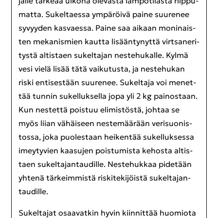
jal­le tär­ke­ää ul­ko­na ole­vas­ta läm­pö­ti­las­ta riip­pu­
mat­ta. Su­kel­taes­sa ym­pä­röi­vä paine suu­re­nee
sy­vyy­den kas­vaes­sa. Paine saa ai­kaan mo­ni­nais­
ten me­ka­nis­mien kaut­ta li­sään­ty­nyt­tä virt­sa­ne­ri­
tys­tä al­tis­taen su­kel­ta­jan nes­te­hu­kal­le. Kylmä
vesi vielä lisää tätä vai­ku­tus­ta, ja nes­te­hu­kan
riski en­ti­ses­tään suu­re­nee. Su­kel­ta­ja voi me­net­
tää tun­nin su­kel­luk­sel­la jopa yli 2 kg pai­nos­taan.
Kun nes­tet­tä pois­tuu eli­mis­tös­tä, joh­taa se
myös liian vä­häi­seen nes­te­mää­rään ve­ri­suo­nis­
tos­sa, joka puo­les­taan hei­ken­tää su­kel­luk­ses­sa
imey­ty­vien kaa­su­jen pois­tu­mis­ta ke­hos­ta al­tis­
taen su­kel­ta­jan­tau­dil­le. Nes­te­huk­kaa pi­de­tään
yh­te­nä tär­keim­mis­tä ris­ki­te­ki­jöis­tä su­kel­ta­jan­
tau­dil­le.
Su­kel­ta­jat osaa­vat­kin hyvin kiin­nit­tää huo­mio­ta