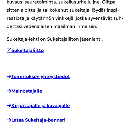
ku­vaus, seu­ra­toi­min­ta, su­kel­lusur­hei­lu jne. Olit­pa
sit­ten aloit­te­li­ja tai ko­ke­nut su­kel­ta­ja, löy­dät ins­pi­
raa­tio­ta ja käy­tän­nön vink­ke­jä, jotka sy­ven­tä­vät suh­
det­ta­si ve­de­na­lai­sen maa­il­man ih­mei­siin.
Sukeltaja-​lehti on Su­kel­ta­ja­lii­ton jä­sen­leh­ti.
Su­kel­ta­ja­liit­to
Toi­mi­tuk­sen yh­teys­tie­dot
Mai­nos­ta­jal­le
Kir­joit­ta­jal­le ja ku­vaa­jal­le
Lataa Sukeltaja-​banneri