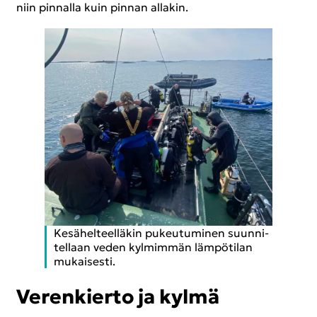
niin pin­nal­la kuin pin­nan al­la­kin.
Ke­sä­hel­teel­lä­kin pu­keu­tu­mi­nen suun­ni­
tel­laan veden kyl­mim­män läm­pö­ti­lan
mu­kai­ses­ti.
Ve­ren­kier­to ja kylmä