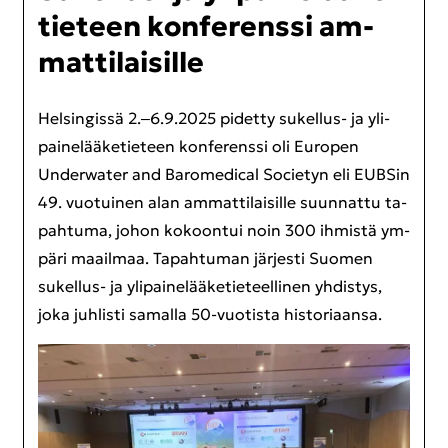
tie­teen kon­fe­rens­si
am­
mat­ti­lai­sil­le
Hel­sin­gis­sä 2.‒6.9.2025 pi­det­ty sukellus-​ ja yli­
pai­ne­lää­ke­tie­teen kon­fe­rens­si oli Eu­ro­pen
Underwater and Ba­ro­me­dical Socie­tyn eli EUB­Sin
49. vuo­tui­nen alan am­mat­ti­lai­sil­le suun­nat­tu ta­
pah­tu­ma, johon ko­koon­tui noin 300 ih­mis­tä ym­
pä­ri maa­il­maa. Ta­pah­tu­man jär­jes­ti Suo­men
sukellus-​ ja yli­pai­ne­lää­ke­tie­teel­li­nen yh­dis­tys,
joka juh­lis­ti sa­mal­la 50-​vuotista his­to­ri­aan­sa.