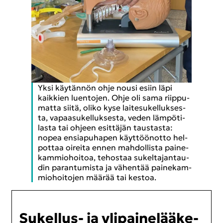
Yksi käy­tän­nön ohje nousi esiin läpi
kaik­kien luen­to­jen. Ohje oli sama riip­pu­
mat­ta siitä, oliko kyse lai­te­su­kel­luk­ses­
ta, va­paa­su­kel­luk­ses­ta, veden läm­pö­ti­
las­ta tai oh­jeen esit­tä­jän taus­tas­ta:
nopea en­sia­pu­ha­pen käyt­töön­ot­to hel­
pot­taa oi­rei­ta ennen mah­dol­lis­ta pai­ne­
kam­mio­hoi­toa, te­hos­taa su­kel­ta­jan­tau­
din pa­ran­tu­mis­ta ja vä­hen­tää pai­ne­kam­
mio­hoi­to­jen mää­rää tai kes­toa.
S
ukellus-​ ja yli­pai­ne­lää­ke­