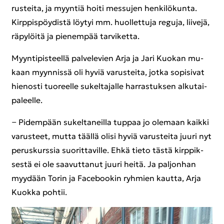
rus­tei­ta, ja myyn­tiä hoiti mes­su­jen hen­ki­lö­kun­ta.
Kirp­pis­pöy­dis­tä löy­tyi mm. huol­let­tu­ja re­gu­ja, lii­ve­jä,
rä­py­löi­tä ja pie­nem­pää tar­vi­ket­ta.
Myyn­ti­pis­teel­lä pal­ve­le­vien Arja ja Jari Kuo­kan mu­
kaan myyn­nis­sä oli hyviä va­rus­tei­ta, jotka so­pi­si­vat
hie­nos­ti tuo­reel­le su­kel­ta­jal­le har­ras­tuk­sen al­ku­tai­
pa­leel­le.
− Pi­dem­pään su­kel­ta­neil­la tup­paa jo ole­maan kaik­ki
va­rus­teet, mutta tääl­lä olisi hyviä va­rus­tei­ta juuri nyt
pe­rus­kurs­sia suo­rit­ta­vil­le. Ehkä tieto tästä kirp­pik­
ses­tä ei ole saa­vut­ta­nut juuri heitä. Ja pal­jon­han
myy­dään Torin ja Face­boo­kin ryh­mien kaut­ta, Arja
Kuok­ka poh­tii.