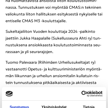
na huo­mat­ta­vis­ta an­siois­ta lii­ton kou­lu­tus­toi­min­
nas­sa. Tun­nus­tuk­sen voi myön­tää CMAS:n tek­ni­nen
va­lio­kun­ta lii­ton hal­li­tuk­sen esi­tyk­ses­tä ny­kyi­sel­le tai
en­ti­sel­le CMAS M3 -​kouluttajalle.
Su­kel­ta­ja­lii­ton Vuo­den kou­lut­ta­ja 2024 -​palkinto
jaet­tiin Jukka Haa­pa­lal­le (Su­kel­lus­seu­ra Ahti ry) tun­
nus­tuk­se­na an­siok­kaas­ta kou­lu­tus­toi­min­nas­ta seu­
ras­saan ja yli seu­ra­ra­jo­jen.
Tuomo Pa­le­vaa­ra (Rii­hi­mäen Ur­hei­lusu­kel­ta­jat ry)
vas­taa­not­ti Opetus-​ ja kult­tuu­ri­mi­nis­te­riön myön­tä­
män lii­kun­nan ja ur­hei­lun an­sio­mi­ta­lin kul­la­tuin ris­
tein tun­nus­tuk­se­na pit­kä­ai­kai­ses­ta ja ak­tii­vi­ses­ta
työs­tään su­kel­luk­sen hy­väk­si sekä seura-​ että liit­to­
ta­sol­la.
Tero Leh­to­nen (Hä­meen­lin­nan Su­kel­ta­jat ry) vas­taa­
Suos­tu­mus
Yk­si­tyis­koh­dat
Tie­to­ja