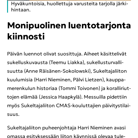
Hy­vä­kun­toi­sia, huol­let­tu­ja va­rus­tei­ta tar­jol­la jär­ki­
hin­taan.
Mo­ni­puo­li­nen luen­to­tar­jon­ta
kiin­nos­ti
Päi­vän luen­not oli­vat suo­sit­tu­ja. Ai­heet kä­sit­te­li­vät
su­kel­lus­ku­vaus­ta (Teemu Liak­ka), su­kel­lus­tur­val­li­
suut­ta (Anne Räisänen-​Sokolowski), Su­kel­ta­ja­lii­ton
kuu­lu­mi­sia (Harri Nie­mi­nen, Pälvi Lietzen), kaup­pa­
me­ren­ku­lun his­to­ri­aa (Tommi Toi­vo­nen) ja ko­ral­li­riut­
to­jen elä­mää (Jes­sica Haap­ky­lä). Mes­suil­la pi­det­tiin
myös Su­kel­ta­ja­lii­ton CMAS-​kouluttajien päi­vi­tys­ti­lai­
suus.
Su­kel­ta­ja­lii­ton pu­heen­joh­ta­ja Harri Nie­mi­nen avasi
omas­sa esi­tyk­ses­sään lii­ton käyn­nis­sä ole­vaa tu­le­