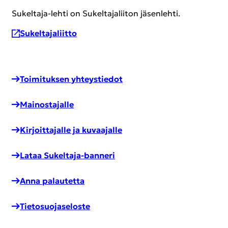
Sukeltaja-​lehti on Su­kel­ta­ja­lii­ton jä­sen­leh­ti.
Su­kel­ta­ja­liit­to
Toi­mi­tuk­sen yh­teys­tie­dot
Mai­nos­ta­jal­le
Kir­joit­ta­jal­le ja ku­vaa­jal­le
Lataa Sukeltaja-​banneri
Anna pa­lau­tet­ta
Tie­to­suo­ja­se­los­te