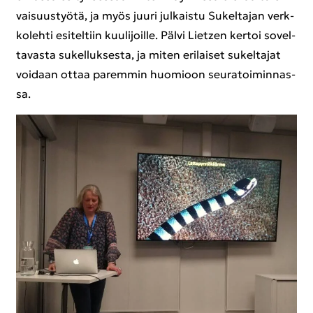
vai­suus­työ­tä, ja myös juuri jul­kais­tu Su­kel­ta­jan verk­
ko­leh­ti esi­tel­tiin kuu­li­joil­le. Pälvi Lietzen ker­toi so­vel­
ta­vas­ta su­kel­luk­ses­ta, ja miten eri­lai­set su­kel­ta­jat
voi­daan ottaa pa­rem­min huo­mioon seu­ra­toi­min­nas­
sa.