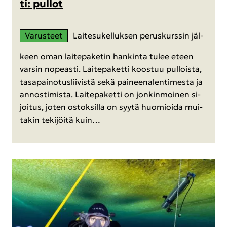
ti: pul­lot
Va­rus­teet
Lai­te­su­kel­luk­sen pe­rus­kurs­sin jäl­
keen oman lai­te­pa­ke­tin han­kin­ta tulee eteen
var­sin no­peas­ti. Lai­te­pa­ket­ti koos­tuu pul­lois­ta,
ta­sa­pai­no­tus­lii­vis­tä sekä pai­neen­alen­ti­mes­ta ja
an­nos­ti­mis­ta. Lai­te­pa­ket­ti on jon­kin­moi­nen si­
joi­tus, joten os­tok­sil­la on syytä huo­mioi­da mui­
ta­kin te­ki­jöi­tä kuin…