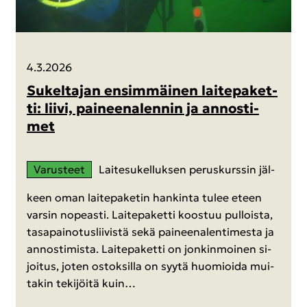
4.3.2026
Su­kel­ta­jan en­sim­mäi­nen lai­te­pa­ket­
ti: liivi, pai­neen­alen­nin ja an­nos­ti­
met
Va­rus­teet
Lai­te­su­kel­luk­sen pe­rus­kurs­sin jäl­
keen oman lai­te­pa­ke­tin han­kin­ta tulee eteen
var­sin no­peas­ti. Lai­te­pa­ket­ti koos­tuu pul­lois­ta,
ta­sa­pai­no­tus­lii­vis­tä sekä pai­neen­alen­ti­mes­ta ja
an­nos­ti­mis­ta. Lai­te­pa­ket­ti on jon­kin­moi­nen si­
joi­tus, joten os­tok­sil­la on syytä huo­mioi­da mui­
ta­kin te­ki­jöi­tä kuin…