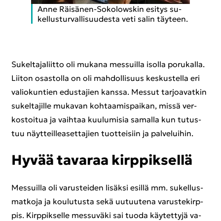
Anne Räisänen-​Sokolowskin esi­tys su­
kel­lus­tur­val­li­suu­des­ta veti salin täy­teen.
Su­kel­ta­ja­liit­to oli mu­ka­na mes­suil­la isol­la po­ru­kal­la.
Lii­ton osas­tol­la on oli mah­dol­li­suus kes­kus­tel­la eri
va­lio­kun­tien edus­ta­jien kans­sa. Mes­sut tar­joa­vat­kin
su­kel­ta­jil­le mu­ka­van koh­taa­mis­pai­kan, missä ver­
kos­toi­tua ja vaih­taa kuu­lu­mi­sia sa­mal­la kun tu­tus­
tuu näyt­teil­lea­set­ta­jien tuot­tei­siin ja pal­ve­lui­hin.
Hyvää ta­va­raa kirp­pik­sel­lä
Mes­suil­la oli va­rus­tei­den li­säk­si esil­lä mm. su­kel­lus­
mat­ko­ja ja kou­lu­tus­ta sekä uu­tuu­te­na va­rus­te­kirp­
pis. Kirp­pik­sel­le mes­su­vä­ki sai tuoda käy­tet­ty­jä va­