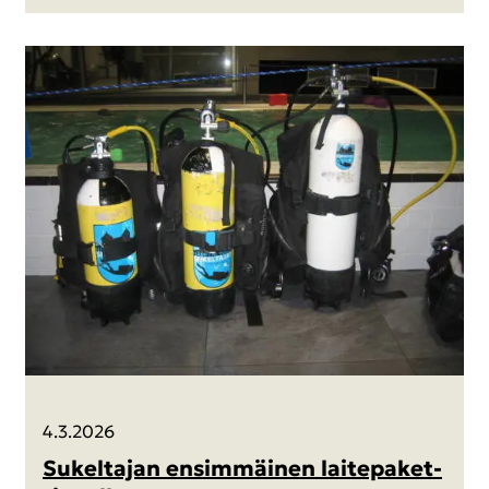
4.3.2026
Su­kel­ta­jan en­sim­mäi­nen lai­te­pa­ket­