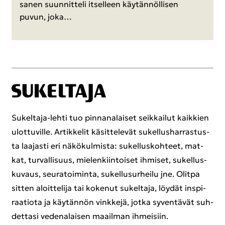
sa­nen suun­nit­te­li it­sel­leen käy­tän­nöl­li­sen
puvun, joka…
Sukeltaja-​lehti tuo pin­na­na­lai­set seik­kai­lut kaik­kien
ulot­tu­vil­le. Ar­tik­ke­lit kä­sit­te­le­vät su­kel­lus­har­ras­tus­
ta laa­jas­ti eri nä­kö­kul­mis­ta: su­kel­lus­koh­teet, mat­
kat, tur­val­li­suus, mie­len­kiin­toi­set ih­mi­set, su­kel­lus­
ku­vaus, seu­ra­toi­min­ta, su­kel­lusur­hei­lu jne. Olit­pa
sit­ten aloit­te­li­ja tai ko­ke­nut su­kel­ta­ja, löy­dät ins­pi­
raa­tio­ta ja käy­tän­nön vink­ke­jä, jotka sy­ven­tä­vät suh­
det­ta­si ve­de­na­lai­sen maa­il­man ih­mei­siin.