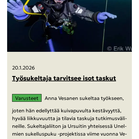
20.1.2026
Työ­su­kel­ta­ja tar­vit­see isot tas­kut
Va­rus­teet
Anna Ve­sa­nen su­kel­taa työk­seen,
joten hän edel­lyt­tää kui­va­pu­vul­ta kes­tä­vyyt­tä,
hyvää liik­ku­vuut­ta ja ti­la­via tas­ku­ja tut­ki­mus­vä­li­
neil­le. Su­kel­ta­ja­lii­ton ja Ur­sui­tin yh­tei­ses­sä Unel­
mien su­kel­lus­pu­ku -​projektissa viime vuon­na Ve­