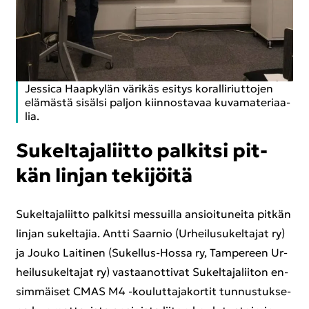
Jes­sica Haap­ky­län vä­ri­käs esi­tys ko­ral­li­riut­to­jen
elä­mäs­tä si­säl­si pal­jon kiin­nos­ta­vaa ku­va­ma­te­ri­aa­
lia.
Su­kel­ta­ja­liit­to pal­kit­si pit­
kän lin­jan te­ki­jöi­tä
Su­kel­ta­ja­liit­to pal­kit­si mes­suil­la an­sioi­tu­nei­ta pit­kän
lin­jan su­kel­ta­jia. Antti Saar­nio (Ur­hei­lusu­kel­ta­jat ry)
ja Jouko Lai­ti­nen (Sukellus-​Hossa ry, Tam­pe­reen Ur­
hei­lusu­kel­ta­jat ry) vas­taa­not­ti­vat Su­kel­ta­ja­lii­ton en­
sim­mäi­set CMAS M4 -​kouluttajakortit tun­nus­tuk­se­