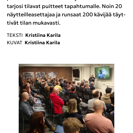
tar­jo­si ti­la­vat puit­teet ta­pah­tu­mal­le. Noin 20
näyt­teil­lea­set­ta­jaa ja run­saat 200 kä­vi­jää täyt­
ti­vät tilan mu­ka­vas­ti.
TEKS­TI
Kris­tii­na Ka­ri­la
KUVAT
Kris­tii­na Ka­ri­la