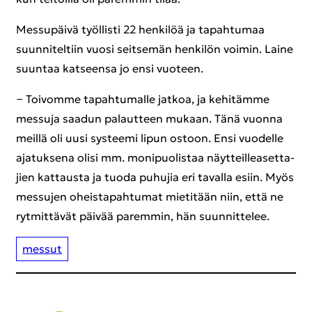
Mes­su­päi­vä työl­lis­ti 22 hen­ki­löä ja ta­pah­tu­maa
suun­ni­tel­tiin vuosi seit­se­män hen­ki­lön voi­min. Laine
suun­taa kat­seen­sa jo ensi vuo­teen.
− Toi­vom­me ta­pah­tu­mal­le jat­koa, ja ke­hi­täm­me
mes­su­ja saa­dun pa­laut­teen mu­kaan. Tänä vuon­na
meil­lä oli uusi sys­tee­mi lipun os­toon. Ensi vuo­del­le
aja­tuk­se­na olisi mm. mo­ni­puo­lis­taa näyt­teil­lea­set­ta­
jien kat­taus­ta ja tuoda pu­hu­jia eri ta­val­la esiin. Myös
mes­su­jen oheis­ta­pah­tu­mat mie­ti­tään niin, että ne
ryt­mit­tä­vät päi­vää pa­rem­min, hän suun­nit­te­lee.
mes­sut