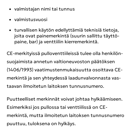
val­mis­ta­jan nimi tai tun­nus
val­mis­tus­vuo­si
tur­val­li­sen käy­tön edel­lyt­tä­miä tek­ni­siä tie­to­ja,
joita ovat pai­ne­mer­kin­tä (suu­rin sal­lit­tu täyt­tö­
pai­ne, bar) ja vent­tii­lin kier­re­mer­kin­tä.
CE-​merkityissä pul­lo­vent­tii­leis­sä tulee olla hen­ki­lön­
suo­jai­mis­ta an­ne­tun val­tio­neu­vos­ton pää­tök­sen
(1406/1993) vaa­ti­mus­ten­mu­kai­suut­ta osoit­ta­va CE-​
merkintä ja sen yh­tey­des­sä laa­dun­val­von­nas­ta vas­
taa­van il­moi­te­tun lai­tok­sen tun­nus­nu­me­ro.
Puut­teel­li­set mer­kin­nät voi­vat joh­taa hyl­kää­mi­seen.
Esi­mer­kik­si jos pul­los­sa tai vent­tii­lis­sä on CE-​
merkintä, mutta il­moi­te­tun lai­tok­sen tun­nus­nu­me­ro
puut­tuu, tu­lok­se­na on hyl­käys.