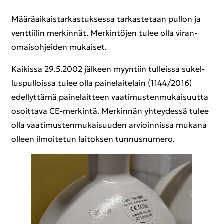
Mää­rä­ai­kais­tar­kas­tuk­ses­sa tar­kas­te­taan pul­lon ja
vent­tii­lin mer­kin­nät. Mer­kin­tö­jen tulee olla vi­ran­
omais­oh­jei­den mu­kai­set.
Kai­kis­sa 29.5.2002 jäl­keen myyn­tiin tul­leis­sa su­kel­
lus­pul­lois­sa tulee olla pai­ne­lai­te­lain (1144/2016)
edel­lyt­tä­mä pai­ne­lait­teen vaa­ti­mus­ten­mu­kai­suut­ta
osoit­ta­va CE-​merkintä. Mer­kin­nän yh­tey­des­sä tulee
olla vaa­ti­mus­ten­mu­kai­suu­den ar­vioin­nis­sa mu­ka­na
ol­leen il­moi­te­tun lai­tok­sen tun­nus­nu­me­ro.