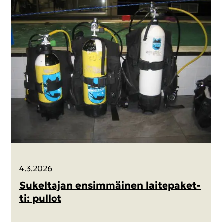
4.3.2026
Su­kel­ta­jan en­sim­mäi­nen lai­te­pa­ket­
ti: pul­lot