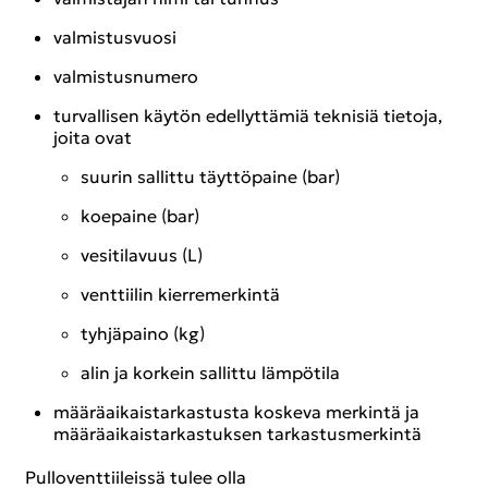
val­mis­tus­vuo­si
val­mis­tus­nu­me­ro
tur­val­li­sen käy­tön edel­lyt­tä­miä tek­ni­siä tie­to­ja,
joita ovat
suu­rin sal­lit­tu täyt­tö­pai­ne (bar)
koe­pai­ne (bar)
ve­si­ti­la­vuus (L)
vent­tii­lin kier­re­mer­kin­tä
tyh­jä­pai­no (kg)
alin ja kor­kein sal­lit­tu läm­pö­ti­la
mää­rä­ai­kais­tar­kas­tus­ta kos­ke­va mer­kin­tä ja
mää­rä­ai­kais­tar­kas­tuk­sen tar­kas­tus­mer­kin­tä
Pul­lo­vent­tii­leis­sä tulee olla