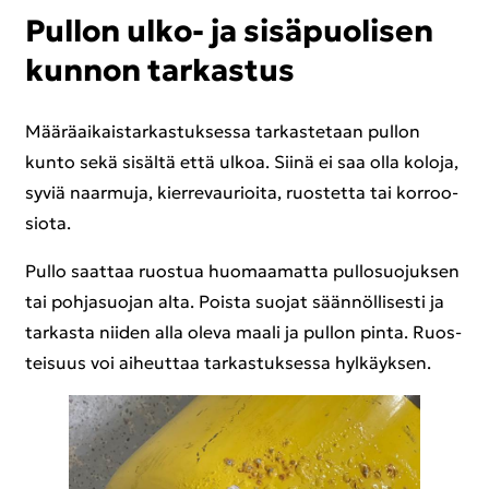
Pul­lon ulko- ja si­sä­puo­li­sen
kun­non tar­kas­tus
Mää­rä­ai­kais­tar­kas­tuk­ses­sa tar­kas­te­taan pul­lon
kunto sekä si­säl­tä että ulkoa. Siinä ei saa olla ko­lo­ja,
syviä naar­mu­ja, kier­re­vau­rioi­ta, ruos­tet­ta tai kor­roo­
sio­ta.
Pullo saat­taa ruos­tua huo­maa­mat­ta pul­lo­suo­juk­sen
tai poh­ja­suo­jan alta. Pois­ta suo­jat sään­nöl­li­ses­ti ja
tar­kas­ta nii­den alla oleva maali ja pul­lon pinta. Ruos­
tei­suus voi ai­heut­taa tar­kas­tuk­ses­sa hyl­käyk­sen.