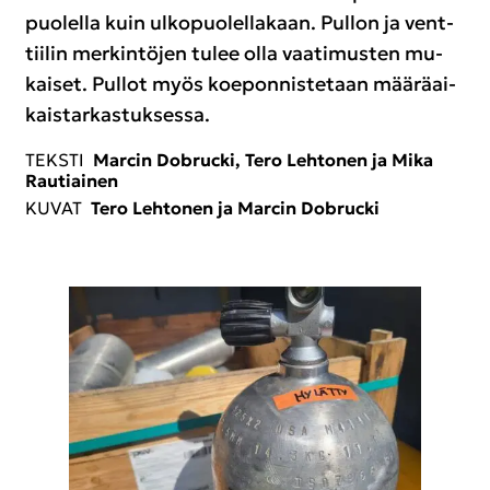
puo­lel­la kuin ul­ko­puo­lel­la­kaan. Pul­lon ja vent­
tii­lin mer­kin­tö­jen tulee olla vaa­ti­mus­ten mu­
kai­set. Pul­lot myös koe­pon­nis­te­taan mää­rä­ai­
kais­tar­kas­tuk­ses­sa.
TEKS­TI
Marcin Do­bruc­ki, Tero Leh­to­nen ja Mika
Rau­tiai­nen
KUVAT
Tero Leh­to­nen ja Marcin Do­bruc­ki