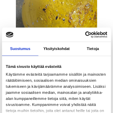
Suos­tu­mus
Yk­si­tyis­koh­dat
Tie­to­ja
Tämä sivusto käyttää evästeitä
Käytämme evästeitä tarjoamamme sisällön ja mainosten
räätälöimiseen, sosiaalisen median ominaisuuksien
tukemiseen ja kävijämäärämme analysoimiseen. Lisäksi
Pullo saat­taa ruos­tua huo­maa­mat­ta
jaamme sosiaalisen median, mainosalan ja analytiikka-
poh­ja­suo­jan alta.
alan kumppaneillemme tietoja siitä, miten käytät
Kuva: Marcin Do­bruc­ki
sivustoamme. Kumppanimme voivat yhdistää näitä
Nes­te­pai­ne­koe
tietoja muihin tietoihin, joita olet antanut heille tai joita on