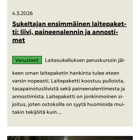
4.3.2026
Su­kel­ta­jan en­sim­mäi­nen lai­te­pa­ket­
ti: liivi, pai­neen­alen­nin ja an­nos­ti­
met
Va­rus­teet
Lai­te­su­kel­luk­sen pe­rus­kurs­sin jäl­
keen oman lai­te­pa­ke­tin han­kin­ta tulee eteen
var­sin no­peas­ti. Lai­te­pa­ket­ti koos­tuu pul­lois­ta,
ta­sa­pai­no­tus­lii­vis­tä sekä pai­neen­alen­ti­mes­ta ja
an­nos­ti­mis­ta. Lai­te­pa­ket­ti on jon­kin­moi­nen si­
joi­tus, joten os­tok­sil­la on syytä huo­mioi­da mui­
ta­kin te­ki­jöi­tä kuin…