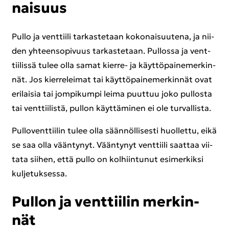
nai­suus
Pullo ja vent­tii­li tar­kas­te­taan ko­ko­nai­suu­te­na, ja nii­
den yh­teen­so­pi­vuus tar­kas­te­taan. Pul­los­sa ja vent­
tii­lis­sä tulee olla samat kierre-​​ ja käyt­tö­pai­ne­mer­kin­
nät. Jos kier­re­lei­mat tai käyt­tö­pai­ne­mer­kin­nät ovat
eri­lai­sia tai jom­pi­kum­pi leima puut­tuu joko pul­los­ta
tai vent­tii­lis­tä, pul­lon käyt­tä­mi­nen ei ole tur­val­lis­ta.
Pul­lo­vent­tii­lin tulee olla sään­nöl­li­ses­ti huol­let­tu, eikä
se saa olla vään­ty­nyt. Vään­ty­nyt vent­tii­li saat­taa vii­
ta­ta sii­hen, että pullo on kol­hiin­tu­nut esi­mer­kik­si
kul­je­tuk­ses­sa.
Pul­lon ja vent­tii­lin mer­kin­
nät