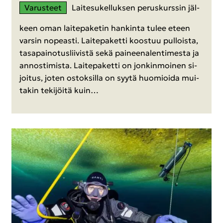
Va­rus­teet
Lai­te­su­kel­luk­sen pe­rus­kurs­sin jäl­
keen oman lai­te­pa­ke­tin han­kin­ta tulee eteen
var­sin no­peas­ti. Lai­te­pa­ket­ti koos­tuu pul­lois­ta,
ta­sa­pai­no­tus­lii­vis­tä sekä pai­neen­alen­ti­mes­ta ja
an­nos­ti­mis­ta. Lai­te­pa­ket­ti on jon­kin­moi­nen si­
joi­tus, joten os­tok­sil­la on syytä huo­mioi­da mui­
ta­kin te­ki­jöi­tä kuin…