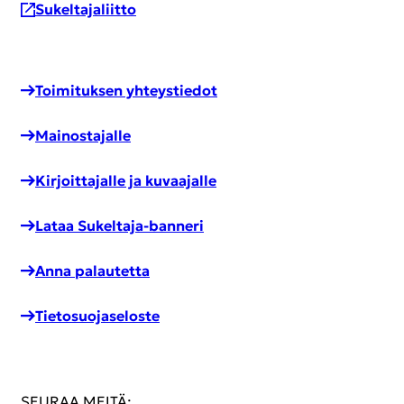
Su­kel­ta­ja­liit­to
Toi­mi­tuk­sen yh­teys­tie­dot
Mai­nos­ta­jal­le
Kir­joit­ta­jal­le ja ku­vaa­jal­le
Lataa Sukeltaja-​banneri
Anna pa­lau­tet­ta
Tie­to­suo­ja­se­los­te
SEU­RAA MEITÄ: