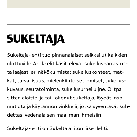
Sukeltaja-​lehti tuo pin­na­na­lai­set seik­kai­lut kaik­kien
ulot­tu­vil­le. Ar­tik­ke­lit kä­sit­te­le­vät su­kel­lus­har­ras­tus­
ta laa­jas­ti eri nä­kö­kul­mis­ta: su­kel­lus­koh­teet, mat­
kat, tur­val­li­suus, mie­len­kiin­toi­set ih­mi­set, su­kel­lus­
ku­vaus, seu­ra­toi­min­ta, su­kel­lusur­hei­lu jne. Olit­pa
sit­ten aloit­te­li­ja tai ko­ke­nut su­kel­ta­ja, löy­dät ins­pi­
raa­tio­ta ja käy­tän­nön vink­ke­jä, jotka sy­ven­tä­vät suh­
det­ta­si ve­de­na­lai­sen maa­il­man ih­mei­siin.
Sukeltaja-​lehti on Su­kel­ta­ja­lii­ton jä­sen­leh­ti.