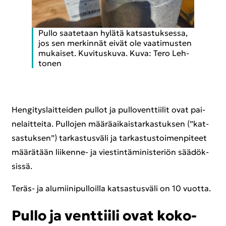
Pullo saa­te­taan hy­lä­tä kat­sas­tuk­ses­sa,
jos sen mer­kin­nät eivät ole vaa­ti­mus­ten
mu­kai­set. Ku­vi­tus­ku­va. Kuva: Tero Leh­
to­nen
Hen­gi­tys­lait­tei­den pul­lot ja pul­lo­vent­tii­lit ovat pai­
ne­lait­tei­ta. Pul­lo­jen mää­rä­ai­kais­tar­kas­tuk­sen (”kat­
sas­tuk­sen”) tar­kas­tus­vä­li ja tar­kas­tus­toi­men­pi­teet
mää­rä­tään liikenne-​ ja vies­tin­tä­mi­nis­te­riön sää­dök­
sis­sä.
Teräs-​ ja alu­mii­ni­pul­loil­la kat­sas­tus­vä­li on 10 vuot­ta.
Pullo ja vent­tii­li ovat ko­ko­