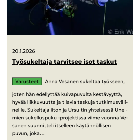
20.1.2026
Työ­su­kel­ta­ja tar­vit­see isot tas­kut
Va­rus­teet
Anna Ve­sa­nen su­kel­taa työk­seen,
joten hän edel­lyt­tää kui­va­pu­vul­ta kes­tä­vyyt­tä,
hyvää liik­ku­vuut­ta ja ti­la­via tas­ku­ja tut­ki­mus­vä­li­
neil­le. Su­kel­ta­ja­lii­ton ja Ur­sui­tin yh­tei­ses­sä Unel­
mien su­kel­lus­pu­ku -​projektissa viime vuon­na Ve­
sa­nen suun­nit­te­li it­sel­leen käy­tän­nöl­li­sen
puvun, joka…