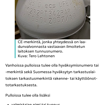
CE-​merkintä, jonka yh­tey­des­sä on laa­
dun­val­von­nas­ta vas­taa­van il­moi­te­tun
lai­tok­sen tun­nus­nu­me­ro.
Kuva: Tero Leh­to­nen
Van­hois­sa pul­lois­sa tulee olla hy­väk­sy­mis­nu­me­ro tai
-​merkintä sekä Suo­mes­sa hy­väk­sy­tyn tar­kas­tus­lai­
tok­sen tar­kas­tus­mer­kin­tä rakenne-​ tai käyt­töön­ot­
to­tar­kas­tuk­ses­ta.
Pul­lois­sa tulee olla li­säk­si
val­mis­ta­jan nimi tai tun­nus