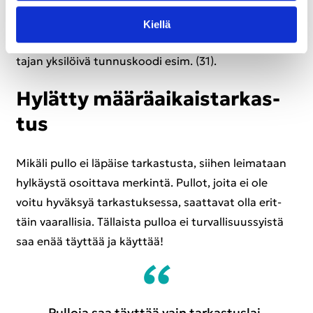
kat­sas­tet­tu vuon­na 2025 tam­mi­kuus­sa, jol­loin seu­
raa­va kat­sas­tus tulee suo­rit­taa vuo­den 2035 tam­mi­
Kiel­lä
kuun lop­puun men­nes­sä. @-​merkin ti­lal­la on kat­sas­
ta­jan yk­si­löi­vä tun­nus­koo­di esim. (31).
Hy­lät­ty mää­rä­ai­kais­tar­kas­
tus
Mi­kä­li pullo ei lä­päi­se tar­kas­tus­ta, sii­hen lei­ma­taan
hyl­käys­tä osoit­ta­va mer­kin­tä. Pul­lot, joita ei ole
voitu hy­väk­syä tar­kas­tuk­ses­sa, saat­ta­vat olla erit­
täin vaa­ral­li­sia. Täl­lais­ta pul­loa ei tur­val­li­suus­syis­tä
saa enää täyt­tää ja käyt­tää!
Pul­lo­ja saa täyt­tää vain tar­kas­tus­lai­