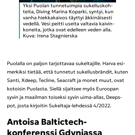
Yksi Puo­lan tun­ne­tuim­pia su­kel­lus­koh­
tei­ta, Di­ving Ma­ri­na Ko­par­ki, syn­tyi, kun
vanha hiek­ka­kai­vos täyt­tyi äk­ki­näi­ses­ti
ve­del­lä. Vesi peit­ti usei­ta val­ta­via kai­vin­
ko­nei­ta, jotka ovat edel­leen veden alla.
Kuva: Irena Stag­niers­ka
Puo­lal­la on pal­jon tar­jot­ta­vaa su­kel­ta­jil­le. Harva esi­
mer­kik­si tie­tää, että tun­ne­tut su­kel­lusbrän­dit, kuten
Santi, Xdeep, Tecli­ne, Seac­raft ja monet muut, ovat
ko­toi­sin Puo­las­ta. Siel­lä si­jait­see myös Eu­roo­pan
syvin ja maa­il­man toi­sek­si syvin uima-​allas, Deeps­
pot, josta kir­joi­tin Sukeltaja-​lehdessä 4/2022.
An­toi­sa Baltictech-​
konferenssi Gdy­nias­sa