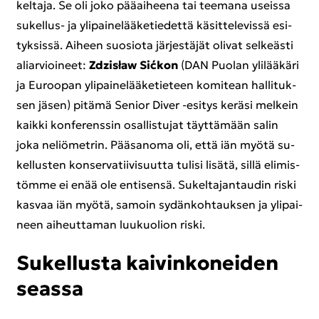
kel­ta­ja. Se oli joko pää­ai­hee­na tai tee­ma­na useis­sa
sukellus-​ ja yli­pai­ne­lää­ke­tie­det­tä kä­sit­te­le­vis­sä esi­
tyk­sis­sä. Ai­heen suo­sio­ta jär­jes­tä­jät oli­vat sel­keäs­ti
aliar­vioi­neet:
Zdzisław Sićkon
(DAN Puo­lan yli­lää­kä­ri
ja Eu­roo­pan yli­pai­ne­lää­ke­tie­teen ko­mi­tean hal­li­tuk­
sen jäsen) pi­tä­mä Se­nior Diver -​esitys ke­rä­si mel­kein
kaik­ki kon­fe­rens­sin osal­lis­tu­jat täyt­tä­mään salin
joka ne­liö­met­rin. Pää­sa­no­ma oli, että iän myötä su­
kel­lus­ten kon­ser­va­tii­vi­suut­ta tu­li­si li­sä­tä, sillä eli­mis­
töm­me ei enää ole en­ti­sen­sä. Su­kel­ta­jan­tau­din riski
kas­vaa iän myötä, sa­moin sy­dän­koh­tauk­sen ja yli­pai­
neen ai­heut­ta­man luu­kuo­lion riski.
Su­kel­lus­ta kai­vin­ko­nei­den
seas­sa