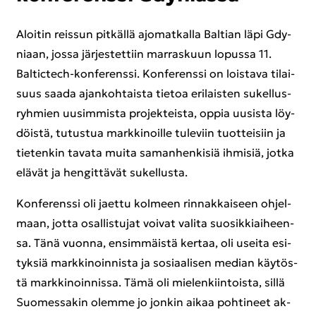
Aloi­tin reis­sun pit­käl­lä ajo­mat­kal­la Bal­tian läpi Gdy­
ni­aan, jossa jär­jes­tet­tiin mar­ras­kuun lo­pus­sa 11.
Baltictech-​konferenssi. Kon­fe­rens­si on lois­ta­va ti­lai­
suus saada ajan­koh­tais­ta tie­toa eri­lais­ten su­kel­lus­
ryh­mien uusim­mis­ta pro­jek­teis­ta, oppia uusis­ta löy­
döis­tä, tu­tus­tua mark­ki­noil­le tu­le­viin tuot­tei­siin ja
tie­ten­kin ta­va­ta muita sa­man­hen­ki­siä ih­mi­siä, jotka
elä­vät ja hen­git­tä­vät su­kel­lus­ta.
Kon­fe­rens­si oli jaet­tu kol­meen rin­nak­kai­seen oh­jel­
maan, jotta osal­lis­tu­jat voi­vat va­li­ta suo­sik­kiai­heen­
sa. Tänä vuon­na, en­sim­mäis­tä ker­taa, oli usei­ta esi­
tyk­siä mark­ki­noin­nis­ta ja so­si­aa­li­sen me­dian käy­tös­
tä mark­ki­noin­nis­sa. Tämä oli mie­len­kiin­tois­ta, sillä
Suo­mes­sa­kin olem­me jo jon­kin aikaa poh­ti­neet ak­