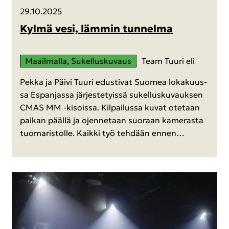
29.10.2025
Kylmä vesi, läm­min tun­nel­ma
Maa­il­mal­la, Su­kel­lus­ku­vaus
Team Tuuri eli
Pekka ja Päivi Tuuri edus­ti­vat Suo­mea lo­ka­kuus­
sa Es­pan­jas­sa jär­jes­te­tyis­sä su­kel­lus­ku­vauk­sen
CMAS MM -​kisoissa. Kil­pai­lus­sa kuvat ote­taan
pai­kan pääl­lä ja ojen­ne­taan suo­raan ka­me­ras­ta
tuo­ma­ris­tol­le. Kaik­ki työ teh­dään ennen…