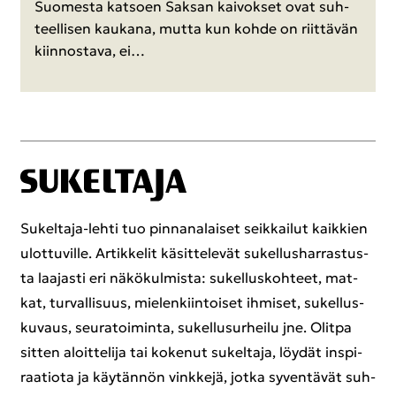
Suo­mes­ta kat­soen Sak­san kai­vok­set ovat suh­
teel­li­sen kau­ka­na, mutta kun kohde on riit­tä­vän
kiin­nos­ta­va, ei…
Sukeltaja-​lehti tuo pin­na­na­lai­set seik­kai­lut kaik­kien
ulot­tu­vil­le. Ar­tik­ke­lit kä­sit­te­le­vät su­kel­lus­har­ras­tus­
ta laa­jas­ti eri nä­kö­kul­mis­ta: su­kel­lus­koh­teet, mat­
kat, tur­val­li­suus, mie­len­kiin­toi­set ih­mi­set, su­kel­lus­
ku­vaus, seu­ra­toi­min­ta, su­kel­lusur­hei­lu jne. Olit­pa
sit­ten aloit­te­li­ja tai ko­ke­nut su­kel­ta­ja, löy­dät ins­pi­
raa­tio­ta ja käy­tän­nön vink­ke­jä, jotka sy­ven­tä­vät suh­