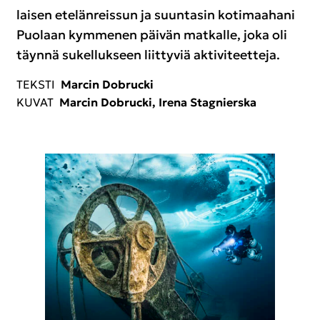
lai­sen ete­län­reis­sun ja suun­ta­sin ko­ti­maa­ha­ni
Puo­laan kym­me­nen päi­vän mat­kal­le, joka oli
täyn­nä su­kel­luk­seen liit­ty­viä ak­ti­vi­teet­te­ja.
TEKS­TI
Marcin Do­bruc­ki
KUVAT
Marcin Do­bruc­ki, Irena Stag­niers­ka