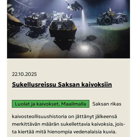
22.10.2025
Su­kel­lus­reis­su Sak­san kai­vok­siin
Luo­lat ja kai­vok­set, Maa­il­mal­la
Sak­san rikas
kai­vos­teol­li­suus­his­to­ria on jät­tä­nyt jäl­keen­sä
mer­kit­tä­vän mää­rän su­kel­let­ta­via kai­vok­sia, jois­
ta kier­tää mitä hie­nom­pia ve­de­na­lai­sia kuvia.