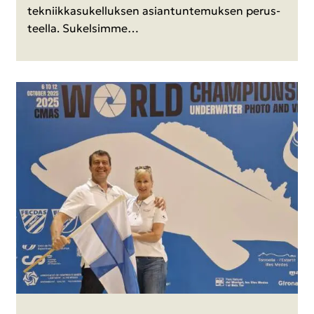
tek­niik­ka­su­kel­luk­sen asian­tun­te­muk­sen pe­rus­
teel­la. Su­kel­sim­me…