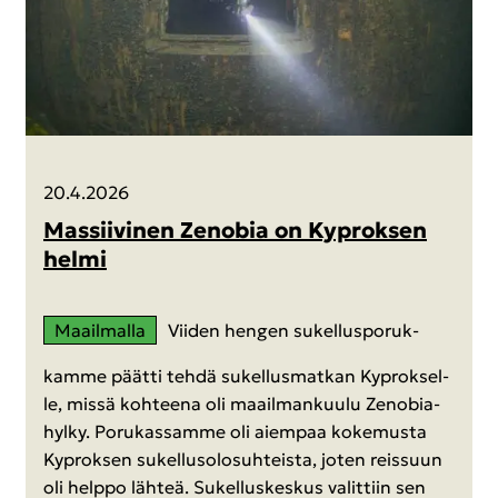
20.4.2026
Mas­sii­vi­nen Zenobia on Ky­prok­sen
helmi
Maa­il­mal­la
Vii­den hen­gen su­kel­lus­po­ruk­
kam­me päät­ti tehdä su­kel­lus­mat­kan Ky­prok­sel­
le, missä koh­tee­na oli maa­il­man­kuu­lu Zenobia-​
hylky. Po­ru­kas­sam­me oli ai­em­paa ko­ke­mus­ta
Ky­prok­sen su­kel­luso­lo­suh­teis­ta, joten reis­suun
oli help­po läh­teä. Su­kel­lus­kes­kus va­lit­tiin sen