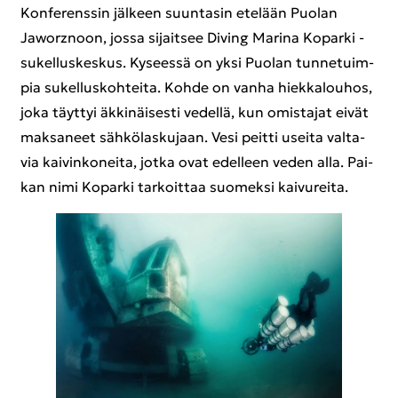
Kon­fe­rens­sin jäl­keen suun­ta­sin ete­lään Puo­lan
Jaworznoon, jossa si­jait­see Di­ving Ma­ri­na Ko­par­ki -​
sukelluskeskus. Ky­sees­sä on yksi Puo­lan tun­ne­tuim­
pia su­kel­lus­koh­tei­ta. Kohde on vanha hiek­ka­lou­hos,
joka täyt­tyi äk­ki­näi­ses­ti ve­del­lä, kun omis­ta­jat eivät
mak­sa­neet säh­kö­las­ku­jaan. Vesi peit­ti usei­ta val­ta­
via kai­vin­ko­nei­ta, jotka ovat edel­leen veden alla. Pai­
kan nimi Ko­par­ki tar­koit­taa suo­mek­si kai­vu­rei­ta.