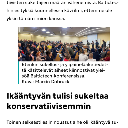
tii­vis­ten su­kel­ta­jien mää­rän vä­he­ne­mis­tä. Bal­tic­tec­
hin esi­tyk­siä kuun­nel­les­sa kävi ilmi, et­tem­me ole
yksin tämän il­miön kans­sa.
Eten­kin sukellus-​ ja yli­pai­ne­lää­ke­tie­det­
tä kä­sit­te­le­vät ai­heet kiin­nos­ti­vat ylei­
söä Baltictech-​konferensissa.
Kuva: Marcin Do­bruc­ki
Ikään­ty­vän tu­li­si su­kel­taa
kon­ser­va­tii­vi­sem­min
Toi­nen sel­keäs­ti esiin nous­sut aihe oli ikään­ty­vä su­