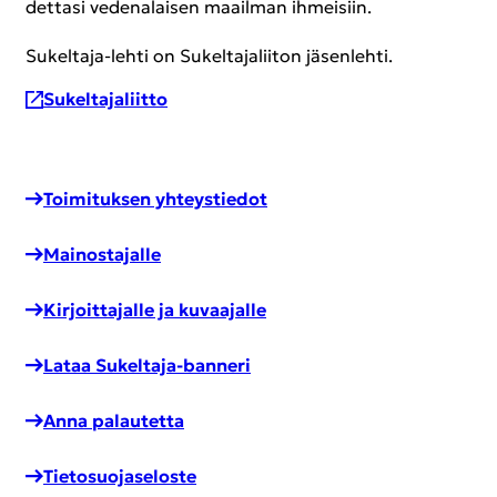
det­ta­si ve­de­na­lai­sen maa­il­man ih­mei­siin.
Sukeltaja-​lehti on Su­kel­ta­ja­lii­ton jä­sen­leh­ti.
Su­kel­ta­ja­liit­to
Toi­mi­tuk­sen yh­teys­tie­dot
Mai­nos­ta­jal­le
Kir­joit­ta­jal­le ja ku­vaa­jal­le
Lataa Sukeltaja-​banneri
Anna pa­lau­tet­ta
Tie­to­suo­ja­se­los­te