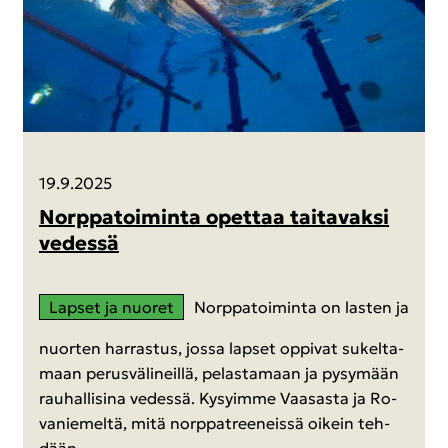
19.9.2025
Norp­pa­toi­min­ta opet­taa tai­ta­vak­si
ve­des­sä
Lap­set ja nuo­ret
Norp­pa­toi­min­ta on las­ten ja
nuor­ten har­ras­tus, jossa lap­set op­pi­vat su­kel­ta­
maan pe­rus­vä­li­neil­lä, pe­las­ta­maan ja py­sy­mään
rau­hal­li­si­na ve­des­sä. Ky­syim­me Vaa­sas­ta ja Ro­
va­nie­mel­tä, mitä norp­pat­ree­neis­sä oi­kein teh­