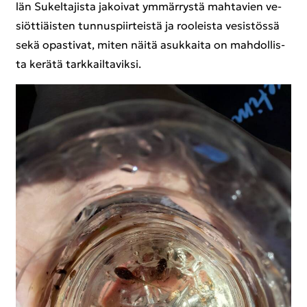
län Su­kel­ta­jis­ta ja­koi­vat ym­mär­rys­tä mah­ta­vien ve­
siöt­tiäis­ten tun­nus­piir­teis­tä ja roo­leis­ta ve­sis­tös­sä
sekä opas­ti­vat, miten näitä asuk­kai­ta on mah­dol­lis­
ta ke­rä­tä tark­kail­ta­vik­si.