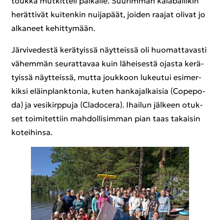
touk­ka mut­kit­te­li pai­kal­le. Suu­rim­man ka­la­ba­lii­kin
he­rät­ti­vät kui­ten­kin nui­ja­päät, joi­den raa­jat oli­vat jo
al­ka­neet ke­hit­ty­mään.
Jär­vi­ve­des­tä ke­rä­tyis­sä näyt­teis­sä oli huo­mat­ta­vas­ti
vä­hem­män seu­rat­ta­vaa kuin lä­hei­ses­tä ojas­ta ke­rä­
tyis­sä näyt­teis­sä, mutta jouk­koon lu­keu­tui esi­mer­
kik­si eläinplank­to­nia, kuten han­ka­jal­kai­sia (Co­pe­po­
da) ja ve­si­kirp­pu­ja (Cla­doce­ra). Ihai­lun jäl­keen otuk­
set toi­mi­tet­tiin mah­dol­li­sim­man pian taas ta­kai­sin
ko­tei­hin­sa.