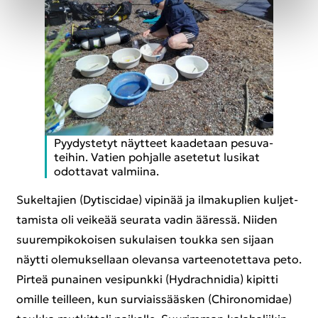
Pyy­dys­te­tyt näyt­teet kaa­de­taan pe­su­va­
tei­hin. Va­tien poh­jal­le ase­te­tut lusi­kat
odot­ta­vat val­mii­na.
Su­kel­ta­jien (Dy­tisci­dae) vi­pi­nää ja il­ma­kuplien kul­jet­
ta­mis­ta oli vei­ke­ää seu­ra­ta vadin ää­res­sä. Nii­den
suu­rem­pi­ko­koi­sen su­ku­lai­sen touk­ka sen si­jaan
näyt­ti ole­muk­sel­laan ole­van­sa var­tee­no­tet­ta­va peto.
Pir­teä pu­nai­nen ve­si­punk­ki (Hy­drach­ni­dia) ki­pit­ti
omil­le teil­leen, kun sur­viais­sääs­ken (Chi­ro­no­mi­dae)