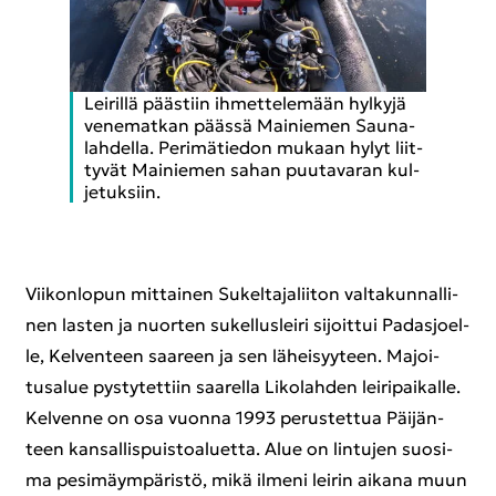
Lei­ril­lä pääs­tiin ih­met­te­le­mään hyl­ky­jä
ve­ne­mat­kan pääs­sä Mai­nie­men Sau­na­
lah­del­la. Pe­ri­mä­tie­don mu­kaan hylyt liit­
ty­vät Mai­nie­men sahan puu­ta­va­ran kul­
je­tuk­siin.
Vii­kon­lo­pun mit­tai­nen Su­kel­ta­ja­lii­ton val­ta­kun­nal­li­
nen las­ten ja nuor­ten su­kel­lus­lei­ri si­joit­tui Pa­das­joel­
le, Kel­ven­teen saa­reen ja sen lä­hei­syy­teen. Ma­joi­
tusa­lue pys­ty­tet­tiin saa­rel­la Li­ko­lah­den lei­ri­pai­kal­le.
Kel­ven­ne on osa vuon­na 1993 pe­rus­tet­tua Päi­jän­
teen kan­sal­lis­puis­toa­luet­ta. Alue on lin­tu­jen suo­si­
ma pe­si­mäym­pä­ris­tö, mikä il­me­ni lei­rin ai­ka­na muun