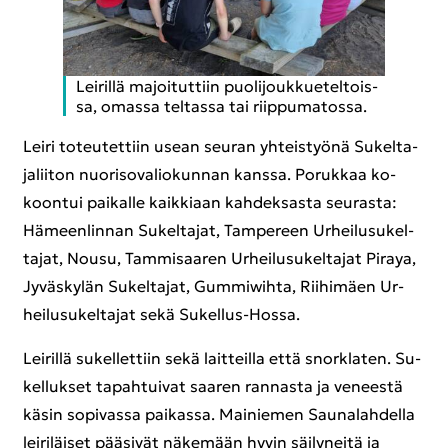
Lei­ril­lä ma­joi­tut­tiin puo­li­jouk­kue­tel­tois­
sa, omas­sa tel­tas­sa tai riip­pu­ma­tos­sa.
Leiri to­teu­tet­tiin usean seu­ran yh­teis­työ­nä Su­kel­ta­
ja­lii­ton nuo­ri­so­va­lio­kun­nan kans­sa. Po­ruk­kaa ko­
koon­tui pai­kal­le kaik­ki­aan kah­dek­sas­ta seu­ras­ta:
Hä­meen­lin­nan Su­kel­ta­jat, Tam­pe­reen Ur­hei­lusu­kel­
ta­jat, Nousu, Tam­mi­saa­ren Ur­hei­lusu­kel­ta­jat Pi­raya,
Jy­väs­ky­län Su­kel­ta­jat, Gummiwihta, Rii­hi­mäen Ur­
hei­lusu­kel­ta­jat sekä Sukellus-​Hossa.
Lei­ril­lä su­kel­let­tiin sekä lait­teil­la että snorkla­ten. Su­
kel­luk­set ta­pah­tui­vat saa­ren ran­nas­ta ja ve­nees­tä
käsin so­pi­vas­sa pai­kas­sa. Mai­nie­men Sau­na­lah­del­la
lei­ri­läi­set pää­si­vät nä­ke­mään hyvin säi­ly­nei­tä ja