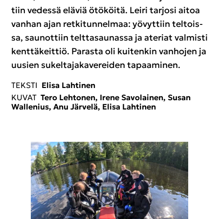
tiin ve­des­sä elä­viä ötö­köi­tä. Leiri tar­jo­si aitoa
van­han ajan ret­ki­tun­nel­maa: yö­vyt­tiin tel­tois­
sa, sau­not­tiin telt­ta­sau­nas­sa ja ate­riat val­mis­ti
kent­tä­keit­tiö. Pa­ras­ta oli kui­ten­kin van­ho­jen ja
uusien su­kel­ta­ja­ka­ve­rei­den ta­paa­mi­nen.
TEKS­TI
Elisa Lah­ti­nen
KUVAT
Tero Leh­to­nen, Irene Sa­vo­lai­nen, Susan
Wallenius, Anu Jär­ve­lä, Elisa Lah­ti­nen