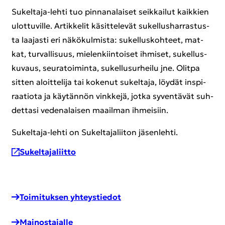
Sukeltaja-​lehti tuo pin­na­na­lai­set seik­kai­lut kaik­kien
ulot­tu­vil­le. Ar­tik­ke­lit kä­sit­te­le­vät su­kel­lus­har­ras­tus­
ta laa­jas­ti eri nä­kö­kul­mis­ta: su­kel­lus­koh­teet, mat­
kat, tur­val­li­suus, mie­len­kiin­toi­set ih­mi­set, su­kel­lus­
ku­vaus, seu­ra­toi­min­ta, su­kel­lusur­hei­lu jne. Olit­pa
sit­ten aloit­te­li­ja tai ko­ke­nut su­kel­ta­ja, löy­dät ins­pi­
raa­tio­ta ja käy­tän­nön vink­ke­jä, jotka sy­ven­tä­vät suh­
det­ta­si ve­de­na­lai­sen maa­il­man ih­mei­siin.
Sukeltaja-​lehti on Su­kel­ta­ja­lii­ton jä­sen­leh­ti.
Su­kel­ta­ja­liit­to
Toi­mi­tuk­sen yh­teys­tie­dot
Mai­nos­ta­jal­le