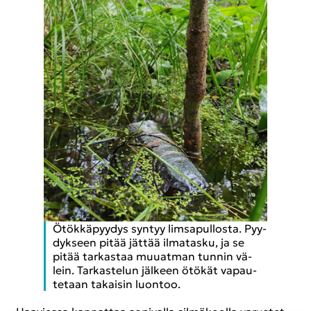
Ötök­kä­pyy­dys syn­tyy lims­a­pul­los­ta. Pyy­
dyk­seen pitää jät­tää il­ma­tas­ku, ja se
pitää tar­kas­taa muu­at­man tun­nin vä­
lein. Tar­kas­te­lun jäl­keen ötö­kät va­pau­
te­taan ta­kai­sin luon­too.