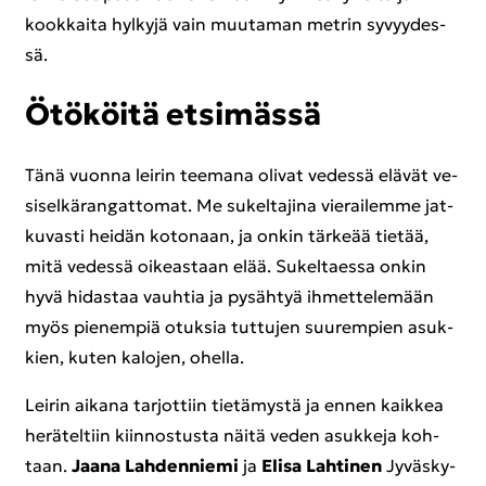
kook­kai­ta hyl­ky­jä vain muu­ta­man met­rin sy­vyy­des­
sä.
Ötö­köi­tä et­si­mäs­sä
Tänä vuon­na lei­rin tee­ma­na oli­vat ve­des­sä elä­vät ve­
si­sel­kä­ran­gat­to­mat. Me su­kel­ta­ji­na vie­rai­lem­me jat­
ku­vas­ti hei­dän ko­to­naan, ja onkin tär­ke­ää tie­tää,
mitä ve­des­sä oi­keas­taan elää. Su­kel­taes­sa onkin
hyvä hi­das­taa vauh­tia ja py­säh­tyä ih­met­te­le­mään
myös pie­nem­piä otuk­sia tut­tu­jen suu­rem­pien asuk­
kien, kuten ka­lo­jen, ohel­la.
Lei­rin ai­ka­na tar­jot­tiin tie­tä­mys­tä ja ennen kaik­kea
he­rä­tel­tiin kiin­nos­tus­ta näitä veden asuk­ke­ja koh­
taan.
Jaana Lah­den­nie­mi
ja
Elisa Lah­ti­nen
Jy­väs­ky­