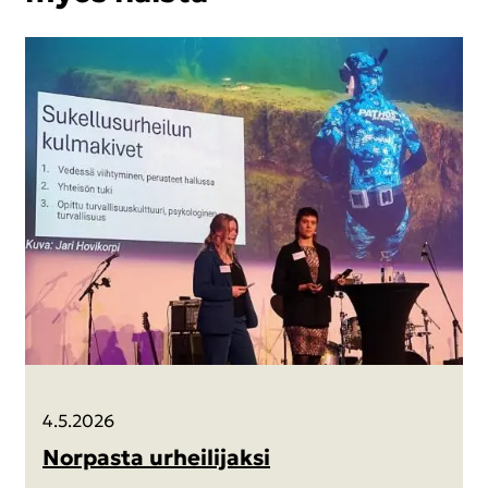
4.5.2026
Nor­pas­ta ur­hei­li­jak­si