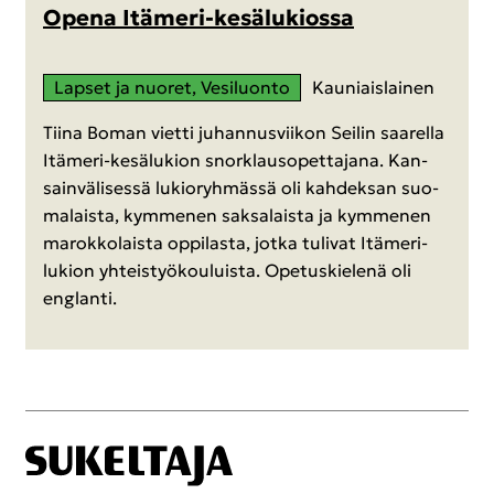
Opena Itämeri-​kesälukiossa
Lap­set ja nuo­ret, Ve­si­luon­to
Kau­niais­lai­nen
Tiina Boman viet­ti ju­han­nus­vii­kon Sei­lin saa­rel­la
Itämeri-​kesälukion snorklauso­pet­ta­ja­na. Kan­
sain­vä­li­ses­sä lu­kio­ryh­mäs­sä oli kah­dek­san suo­
ma­lais­ta, kym­me­nen sak­sa­lais­ta ja kym­me­nen
ma­rok­ko­lais­ta op­pi­las­ta, jotka tu­li­vat Itämeri-​
lukion yh­teis­työ­kou­luis­ta. Ope­tus­kie­le­nä oli
englan­ti.