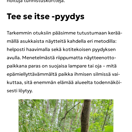
noi­tu­ja tun­nis­tus­kort­te­ja.
Tee se itse -​pyydys
Tar­kem­min otuk­siin pää­sim­me tu­tus­tu­maan ke­rää­
mäl­lä asuk­kais­ta näyt­tei­tä kah­del­la eri me­to­dil­la:
hel­pos­ti haa­vi­mal­la sekä ko­ti­te­koi­sen pyy­dyk­sen
avul­la. Me­ne­tel­mäs­tä riip­pu­mat­ta näyt­teen­ot­to­
paik­ka­na paras on suo­jai­sa lam­pa­re tai oja – mitä
epä­miel­lyt­tä­väm­mäl­tä paik­ka ih­mi­sen sil­mis­sä vai­
kut­taa, sitä enem­män elä­mää alu­eel­ta to­den­nä­köi­
ses­ti löy­tyy.