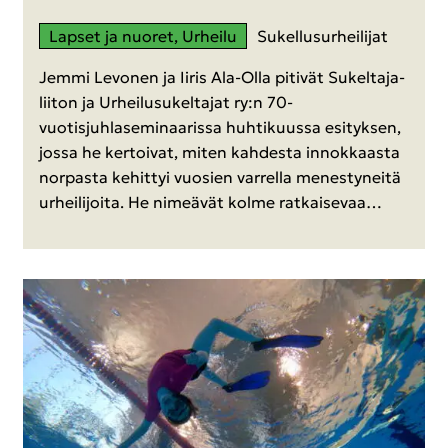
Lap­set ja nuo­ret, Ur­hei­lu
Su­kel­lusur­hei­li­jat
Jemmi Le­vo­nen ja Iiris Ala-​Olla pi­ti­vät Su­kel­ta­ja­
lii­ton ja Ur­hei­lusu­kel­ta­jat ry:n 70-​
vuotisjuhlaseminaarissa huh­ti­kuus­sa esi­tyk­sen,
jossa he ker­toi­vat, miten kah­des­ta in­nok­kaas­ta
nor­pas­ta ke­hit­tyi vuo­sien var­rel­la me­nes­ty­nei­tä
ur­hei­li­joi­ta. He ni­meä­vät kolme rat­kai­se­vaa…