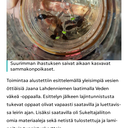
Suu­rim­man ihas­tuk­sen sai­vat ai­kaan kas­va­vat
sam­ma­kon­poi­ka­set.
Toi­min­taa alus­tet­tiin esit­te­le­mäl­lä ylei­sim­piä ve­sien
öt­tiäi­siä Jaana Lah­den­nie­men laa­ti­mal­la Veden
väkeä -​oppaalla. Esit­te­lyn jäl­keen la­jin­tun­nis­tus­ta
tu­ke­vat op­paat oli­vat va­paas­ti saa­ta­vil­la ja luet­ta­vis­
sa lei­rin ajan. Li­säk­si saa­ta­vil­la oli Su­kel­ta­ja­lii­ton
omia ma­te­ri­aa­le­ja sekä ne­tis­tä tu­los­tet­tu­ja ja la­mi­