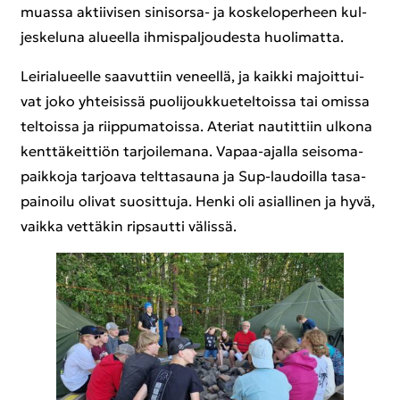
muas­sa ak­tii­vi­sen sinisorsa-​ ja kos­ke­lo­per­heen kul­
jes­ke­lu­na alu­eel­la ih­mis­pal­jou­des­ta huo­li­mat­ta.
Lei­ria­lu­eel­le saa­vut­tiin ve­neel­lä, ja kaik­ki ma­joit­tui­
vat joko yh­tei­sis­sä puo­li­jouk­kue­tel­tois­sa tai omis­sa
tel­tois­sa ja riip­pu­ma­tois­sa. Ate­riat nau­tit­tiin ul­ko­na
kent­tä­keit­tiön tar­joi­le­ma­na. Vapaa-​ajalla sei­so­ma­
paik­ko­ja tar­joa­va telt­ta­sau­na ja Sup-​laudoilla ta­sa­
pai­noi­lu oli­vat suo­sit­tu­ja. Henki oli asial­li­nen ja hyvä,
vaik­ka vet­tä­kin rip­saut­ti vä­lis­sä.